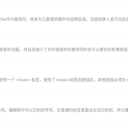
 当title作为属性时，用来为元素提供额外的说明信息。当鼠标移入变迁内会显示
许多新的功能。并且还减少了对外部插件的要求同时也可以更好的处理错误。
使用一个 <base> 标签，使用了<base>标签的链接后，其他链接必须在<
给后端保存的。编辑框中可以识别的字符，在普通的标签里面没办法识别到，所以