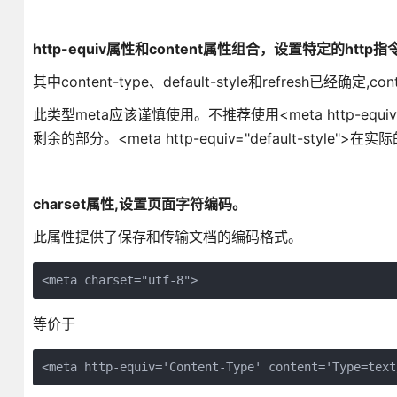
http-equiv属性和content属性组合，设置特定的http指令
其中content-type、default-style和refresh已经确定,co
此类型meta应该谨慎使用。不推荐使用<meta http-equiv=
剩余的部分。<meta http-equiv="default-style"
charset属性,设置页面字符编码。
此属性提供了保存和传输文档的编码格式。
<meta charset="utf-8">
等价于
<meta http-equiv='Content-Type' content='Type=text