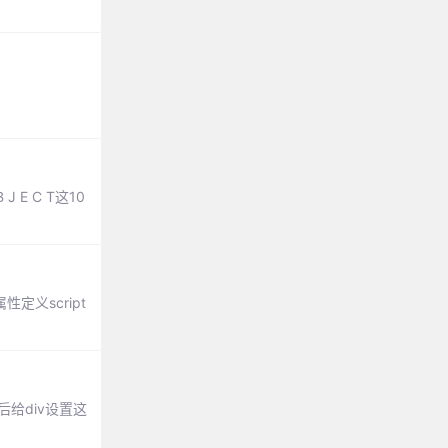
J E C T这10
定义script
给div设置这