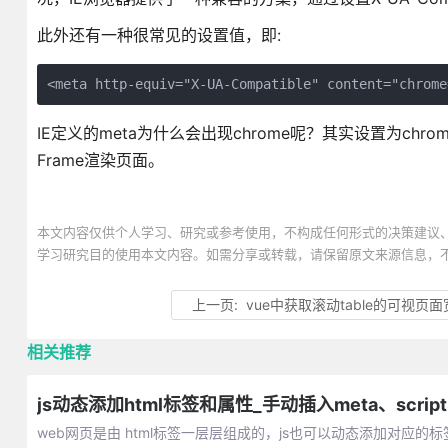
此外还有一种很常见的设置值，即:
<meta http-equiv="X-UA-Compatible" content="chrome
IE定义的meta为什么会出现chrome呢？其实设置为chrome
Frame渲染页面。
本文内容仅供个人学习、研究或参考使用，不构成任何形式的决策建议
学习研究目的使用本文内容。如需分享或转载，请保留原文来源信息，
上一页:
vue中获取滚动table的可视页
相关推荐
js动态添加html标签和属性_手动插入meta、scrip
web网页是由 html标签一层层组成的，js也可以动态添加对应的标签