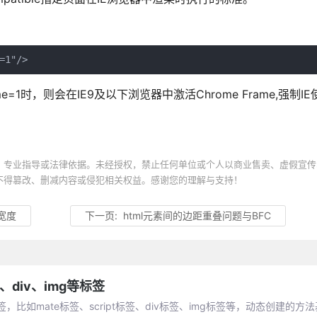
=1"/>
=1时，则会在IE9及以下浏览器中激活Chrome Frame,强制IE使
、专业指导或法律依据。未经授权，禁止任何单位或个人以商业售卖、虚假宣传
不得篡改、删减内容或侵犯相关权益。感谢您的理解与支持！
面宽度
下一页:
html元素间的边距重叠问题与BFC
t、div、img等标签
，比如mate标签、script标签、div标签、img标签等，动态创建的方