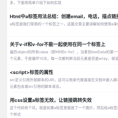
多，下面将简单介绍下如何实现
Html中a标签用法总结：创建email，电话，描
a标签是我们常用的一个标签之一，这篇文章主要讲解如何使用a来创
关于v-if和v-for不能一起使用在同一个标签上
遍历object的所有value（即li中的v-for），当拿到testData的第一个
个元素，于是循环10次，每一次都判断当前元素是否是array，很显然
<script>标签的属性
src定义引用外部脚本的URI，这可以用来代替直接在文档中嵌入脚本。指
元素包含或src引用的脚本语言。
用css设置a标签无效，让链接跳转失效
这个代码有个坑，就是如果a标签里面放了一个图片，然后给a标签设
个样式