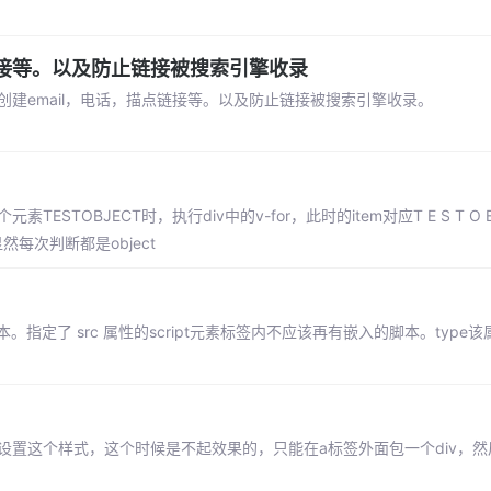
点链接等。以及防止链接被搜索引擎收录
建email，电话，描点链接等。以及防止链接被搜索引擎收录。
元素TESTOBJECT时，执行div中的v-for，此时的item对应T E S T O B 
每次判断都是object
定了 src 属性的script元素标签内不应该再有嵌入的脚本。type该属性
置这个样式，这个时候是不起效果的，只能在a标签外面包一个div，然后