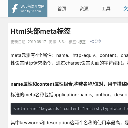
Web前端开发网
首页
资源
工具
文
web.fly63.com
Html头部meta标签
分享
更新日期:
2019-08-17
阅读:
3.6k
标签:
标签
meta元素有4个属性：name、http-equiv、content、
性设置http请求指令，通过charset设置页面的字符编码
name属性和content属性组合,构成名称/值对，用于描述
标准的meta名称包括application-name、author、descr
<meta name="keywords" content="british,typeface,fo
其中keywords和description这两个名称的使用