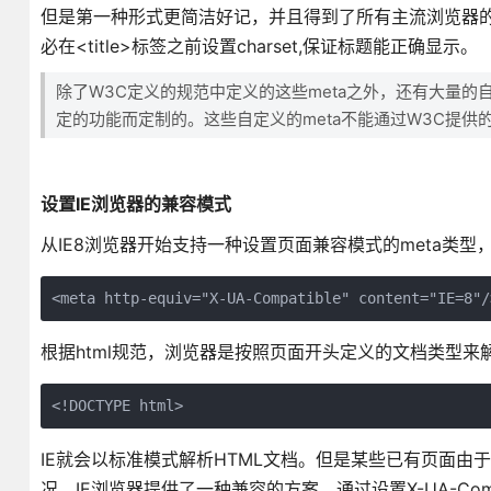
但是第一种形式更简洁好记，并且得到了所有主流浏览器的
必在<title>标签之前设置charset,保证标题能正确显示。
除了W3C定义的规范中定义的这些meta之外，还有大量的
定的功能而定制的。这些自定义的meta不能通过W3C提供
设置IE浏览器的兼容模式
从IE8浏览器开始支持一种设置页面兼容模式的meta类型
<meta http-equiv="X-UA-Compatible" content="IE=8"/
根据html规范，浏览器是按照页面开头定义的文档类型来解
<!DOCTYPE html>
IE就会以标准模式解析HTML文档。但是某些已有页面
况，IE浏览器提供了一种兼容的方案，通过设置X-UA-Com