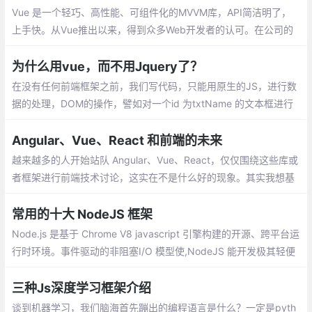
Vue 是一个轻巧、高性能、可组件化的MVVM库，API简洁明了，
上手快。从Vue推出以来，得到众多Web开发者的认可。在公司的
Web前端项目开发中，多个项目采用基于Vue的UI组件框架开发，
并投入正式使用
为什么用vue，而不用Jquery了？
在没有任何前端框架之前，我们写代码，只能用原生的JS，进行数
据的处理，DOM的操作，譬如对一个id 为txtName 的文本框进行
赋值,只不过用原生实现的代码比较多，开发起来慢啊，在这个时间
就是金钱的年代，显然不是很好的方式。
Angular、Vue、React 和前端的未来
越来越多的人开始站队 Angular、Vue、React，仅仅围绕这些库或
者框架进行前端技术讨论，这实在不是什么好的现象。其实我想基
于我个人的经验聊下前端的演进和未来，希望可以贡献微薄的力
量，消除一些我个人认为的前端社区不太好的风气。
常用的十大 NodeJS 框架
Node.js 是基于 Chrome V8 javascript 引擎构建的开源、跨平台运
行时环境。事件驱动的非阻塞I/O 模型使,NodeJS 能开发极其轻便
且高效的 Web 应用程序。客户端 和 服务端 脚本中使用相同的语言
三种Js深度学习框架介绍
谈到机器学习，我们脑海首先蹦出的编程语言是什么？一定是pyth