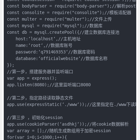
const bodyParser = require("body-parser");//解析pos
const consolite = require("consolite");//模板适配器

const multer = require("multer");//文件上传

const mysql = require("mysql");//数据库

const db = mysql.createPool({//建立数据库连接池

　　host:‘localhost‘,//主机地址

　　name:‘root‘,//数据库账号

　　password:‘q791469353‘//数据库密码

　　database:‘officialwebsite‘//数据库名称

});

//第一步，搭建服务器并监听端口

var app = express();

app.listen(8080);//这里监听端口8080

//第二步，指定路径读取静态文件

app.use(expressStatic(‘./www‘));//这里指定在./www下
//第三步 ，初始化session

app.use(cookieParser(‘asdhkj‘));//将cookie数据解析

var array = [];//随机生成数组用于加密session

for(var i=0;i<1000;i++){
