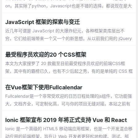
on。其实除了python，Javascript也是不错的选择。都说现在是大
前端时代，从移动开发、服务器端
JavaScript 框架的探索与变迁
近几年可谓是 JavaScript 的大爆炸纪元，各种框架类库层出不
穷，它们给前端带来一个又一个的新思想。从以前我们用的 jQuery
直接操作 DOM，到 BackboneJS、Dojo 提供监听器的形式，在到
Ember.js、AngularJS 数据绑定的理念，再到现在的 React、Vue
最受程序员欢迎的20 个CSS框架
虚拟 DOM 的思想。
本文为大家搜罗了 20 款截至目前最受程序员欢迎的前端CSS框
架，其中有的霸榜已久，也有不少后起之秀，有的是单纯的 CSS 框
架，也有的结合了 JavaScript 以提供更丰富的功能
在Vue框架下使用Fullcalendar
Fullcalendar是一个非常受欢迎的日历日程处理的js组件，它功能强
大，文档齐全，可定制化高，可与你的项目无缝对接。本站之前有
很多文章介绍了Fullcalendar（v3）的使用。今天我们来看看如何
在Vue框架下使用Fullcalendar。
Ionic 框架宣布 2019 年将正式支持 Vue 和 React
Ionic 是一个高级的 HTML5 移动端应用框架，也是一个开发混合移
动应用的前端框架，旨在让 Web 开发者更轻松地构建、测试、部