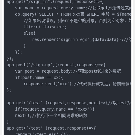
app.get("/sign_in",(request,response)=>{

　　var name = request.query.name;//获取get方法传过来的
　　db.query(`SELECT * FROM xxx表 WHERE 字段 
　　　　//如果出现错误，则err不是空的对象，否则为空对象，并且查
　　　　if(err) throw err;

　　　　else{

　　　　　　res.render("sign-in.ejs",{data:data});/
　　　　}

　　});

});

app.post(‘/sign-up‘,(request,response)=>{

　　var post = request.body;//获取post传过来的数据

　　if(post.name == xx){

　　　　response.send(‘xxx‘);//代码执行成功后，给前端调
}；

app.get(‘/test‘,(request,response,next)=>{//以te
　　if(request.query.name == ‘xxxx‘){

　　next();//执行下一个相同请求的函数

}

app.get(‘/test‘,(request,response)=>{

　　render(‘/test.ejs‘,{});
