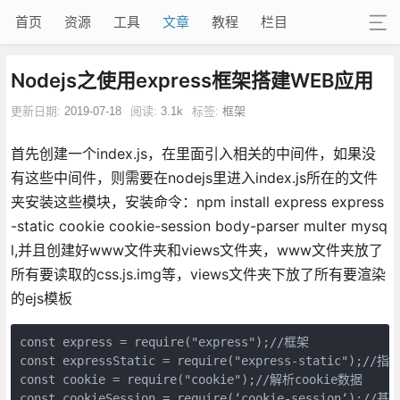
首页
资源
工具
文章
教程
栏目
Nodejs之使用express框架搭建WEB应用
更新日期:
2019-07-18
阅读:
3.1k
标签:
框架
首先创建一个index.js，在里面引入相关的中间件，如果没
有这些中间件，则需要在nodejs里进入index.js所在的文件
夹安装这些模块，安装命令：npm install express express
-static cookie cookie-session body-parser multer mysq
l,并且创建好www文件夹和views文件夹，www文件夹放了
所有要读取的css.js.img等，views文件夹下放了所有要渲染
的ejs模板
const express = require("express");//框架

const expressStatic = require("express-static");
const cookie = require("cookie");//解析cookie数据

const cookieSession = require(‘cookie-session‘);//