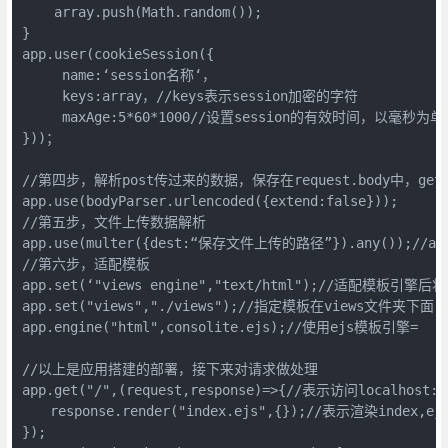
    array.push(Math.random());

}

app.user(cookieSession({

     name:‘session名称‘，

     keys:array，//keys表示session加密的字符

     maxAge:5*60*1000//设置session的有效时间，以毫秒为单
}))；

//第四步，解析post传过来的数据，保存在request.body中，get方法
app.use(bodyParser.urlencoded({extend:false}));

//第五步，文件上传数据解析

app.use(multer({dest:“保存文件上传的路径”}).any());
//第六步，适配模板

app.set(‘"views engine","text/html");//适配模板引擎
app.set("views","./views");//指定模板在view
app.engine("html",consolite.ejs);//使用ejs模板引擎=

//以上是应用搭建的部署，接下来对请求做处理

app.get("/",(request,response)=>{//表示访问loc
　　response.render("index.ejs",{});//表示渲染ind
});
