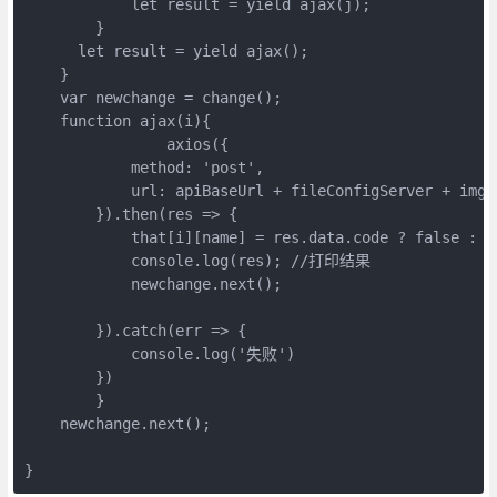
            let result = yield ajax(j);

        }

      let result = yield ajax();

    }

    var newchange = change();

    function ajax(i){

                axios({

            method: 'post',

            url: apiBaseUrl + fileConfigServer + imgS
        }).then(res => {

            that[i][name] = res.data.code ? false : a
            console.log(res); //打印结果

            newchange.next();

        }).catch(err => {

            console.log('失败')

        })

        }

    newchange.next();

}