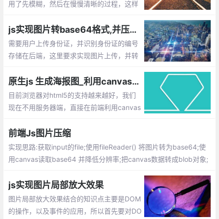
用了先模糊，然后在慢慢清晰的过程，这样
的加载用户体验是比较好的，那么如何实现
呐？默认加载2张图片，一张缩略图，一张
js实现图片转base64格式,并压缩上传
原图，当打开网页的时候默认只显示缩略图
需要用户上传身份证，并识别身份证的编号
存储在后端，这里要求实现图片上传，并转
为base64的格式，传给服务器失败图片的
身份证号码。由于很多用户用手机拍摄的照
原生js 生成海报图_利用canvas合成图片的实现方法
片
目前浏览器对html5的支持越来越好，我们
现在不用服务器端，直接在前端利用canvas
就可以进行图片的合成了。下面就介绍下如
何通过原生js 来生成海报图
前端Js图片压缩
实现思路:获取input的file;使用fileReader() 将图片转为base64;使
用canvas读取base64 并降低分辨率;把canvas数据转成blob对象;
把blob对象转file对象;完成压缩
js实现图片局部放大效果
图片局部放大效果结合的知识点主要是DOM
的操作，以及事件的应用，所以首先要对DO