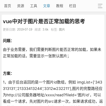
首页
资源
工具
文章
教程
栏目
vue中对于图片是否正常加载的思考
更新日期:
2019-07-19
阅读:
3.6k
标签:
图片
问题：
由于业务需要，我们需要判断图片能否正常的加载，如果未
正常加载的话，需要显示一张默认图片；
方案：
1，由于后台返回的是一个图片id数组，例如 imgList=['343
313131','21333413244','3312w232211'],图片的完整路径应
为http://公司服务器地址/xxxx/read?fileId='图片id'，可以
看成一个请求，先对图片的src请求一次，如果请求成功，返