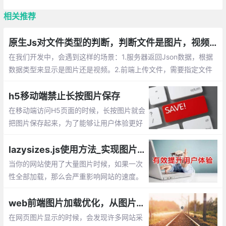
相关推荐
原生Js对文件类型的判断，判断文件是图片，视频等格式
在我们开发中，会遇到这样的场景：1.服务器返回Json数据，根据
数据类型来显示是图片还是视频。2.前端上传文件，需要指定文件
类型才能上传到服务器。这时候就需要使用Js来判断对应文件的类
型
h5移动端禁止长按图片保存
在移动端访问H5页面的时候，长按图片就会
把图片保存起来，为了能够让用户体验更好
一些，我们需要长按的时候也不保存图片。
那该如何实现呢？下面给出3种解决方案。
lazysizes.js使用方法_实现图片懒加载、延迟加载的js插件
使用 pointer-events:none、全局属性、加
当你的网站使用了大量图片时候，如果一次
一层遮罩层
性全部加载，那么会严重影响网站的速度。
通过lazysizes.js插件就能很好解决这个问
题，它可以实现图片的延迟加载【懒加载】
web前端图片加载优化，从图片模糊到清晰的实现过程
在网页图片显示的时候，会发现许多网站采