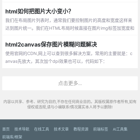
M的操作有一定了解，其次能对事件的应用
有一定的累积。
html如何把图片大小变小？
我们在布局图片列表时，通常我们要控制图片的高度和宽度这样来
达到图片统一。我们在HTML布局时候直接在图片img标签加宽度和
高度属性即可控制图片高和宽。
html2canvas保存图片模糊问题解决
使用官网的CDN,网上可以查到很多解决方案，常用的主要就是：c
anvas先放大，其次加个dpi效果也可以，代码如下：
点击更多...
内容以共享、参考、研究为目的,不存在任何商业目的。其版权属原作者所有,如有
侵权或违规,请与小编联系!情况属实本人将予以删除!
首页
技术导航
在线工具
技术文章
教程资源
前端标签
AI工具集
前端库/框架