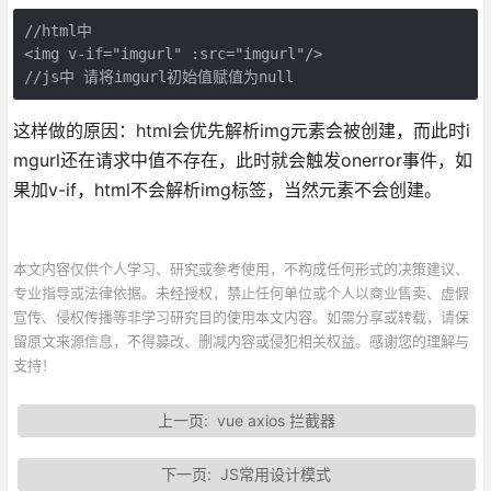
//html中

<img v-if="imgurl" :src="imgurl"/>

//js中 请将imgurl初始值赋值为null
这样做的原因：html会优先解析img元素会被创建，而此时i
mgurl还在请求中值不存在，此时就会触发onerror事件，如
果加v-if，html不会解析img标签，当然元素不会创建。
本文内容仅供个人学习、研究或参考使用，不构成任何形式的决策建议、
专业指导或法律依据。未经授权，禁止任何单位或个人以商业售卖、虚假
宣传、侵权传播等非学习研究目的使用本文内容。如需分享或转载，请保
留原文来源信息，不得篡改、删减内容或侵犯相关权益。感谢您的理解与
支持！
上一页:
vue axios 拦截器
下一页:
JS常用设计模式