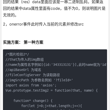
回的结果（res）data里面应该是一串二进制乱码，如果返
回的结果中data属性里面有code，值不为0，则说明图片是
无效的。
2，onerror事件此时传入当前的元素并修改src
实施方案： 第一种方案
/*图片检验2*/

//that为传入的img数组

//name为属性名字例如[{id:'343313131'}],此时name就为'id';

//apiBaseUrl 为域名

//fileConfigServer 为读取路径

//imgSrcPath 为参数名例如 '?fileId='

import axios from 'axios';

Vue.prototype.testImg2 = function(that, name) {

    function* change() {

        for(let j=0;j<that.length;j++){
