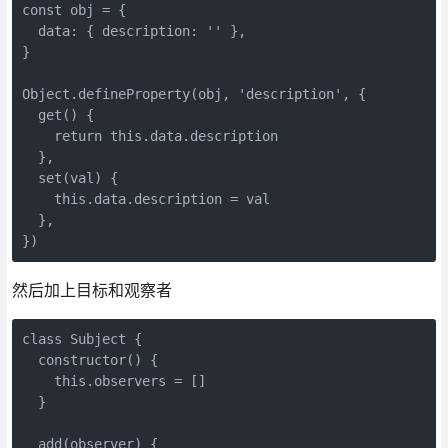
const obj = {

  data: { description: '' },

}

Object.defineProperty(obj, 'description', {

  get() {

    return this.data.description

  },

  set(val) {

    this.data.description = val

  },

})
然后加上目标和观察者
class Subject {

  constructor() {

    this.observers = []

  }

  add(observer) {
