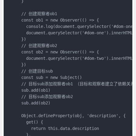
      }

      // 创建观察者ob1

      const ob1 = new Observer(() => {

        console.log(document.querySelector('#dom-one')
        document.querySelector('#dom-one').innerHTML =
      })

      // 创建观察者ob2

      const ob2 = new Observer(() => {

        document.querySelector('#dom-two').innerHTML =
      })

      // 创建目标sub

      const sub = new Subject()

      // 目标sub添加观察者ob1 （目标和观察者建立了依赖关系）
      sub.add(ob1)

      // 目标sub添加观察者ob2

      sub.add(ob2)

      Object.defineProperty(obj, 'description', {

        get() {

          return this.data.description

        },
