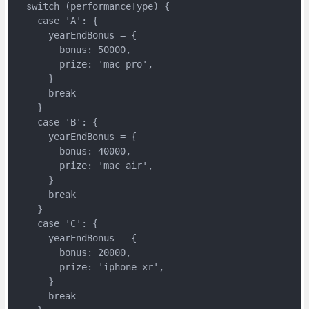
  switch (performanceType) {

    case 'A': {

      yearEndBonus = {

        bonus: 50000,

        prize: 'mac pro',

      }

      break

    }

    case 'B': {

      yearEndBonus = {

        bonus: 40000,

        prize: 'mac air',

      }

      break

    }

    case 'C': {

      yearEndBonus = {

        bonus: 20000,

        prize: 'iphone xr',

      }

      break
