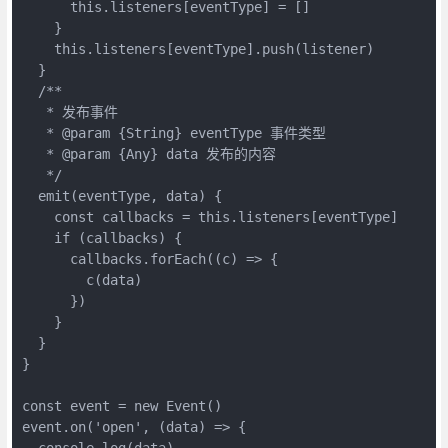
      this.listeners[eventType] = []

    }

    this.listeners[eventType].push(listener)

  }

  /**

   * 发布事件

   * @param {String} eventType 事件类型

   * @param {Any} data 发布的内容

   */

  emit(eventType, data) {

    const callbacks = this.listeners[eventType]

    if (callbacks) {

      callbacks.forEach((c) => {

        c(data)

      })

    }

  }

}

const event = new Event()

event.on('open', (data) => {

  console.log(data)
