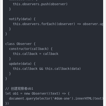
    this.observers.push(observer)

  }

  notify(data) {

    this.observers.forEach((observer) => observer.upda
  }

}

class Observer {

  constructor(callback) {

    this.callback = callback

  }

  update(data) {

    this.callback && this.callback(data)

  }

}

// 创建观察者ob1

let ob1 = new Observer((text) => {

  document.querySelector('#dom-one').innerHTML(text)

})
