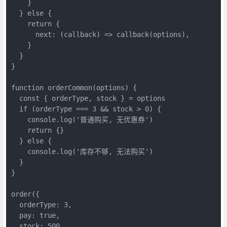
    }

  } else {

    return {

      next: (callback) => callback(options),

    }

  }

}

function orderCommon(options) {

  const { orderType, stock } = options

  if (orderType === 3 && stock > 0) {

    console.log('普通购买, 无优惠券')

    return {}

  } else {

    console.log('库存不够, 无法购买')

  }

}

order({

  orderType: 3,

  pay: true,

  stock: 500,
