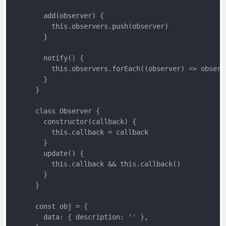
        add(observer) {

          this.observers.push(observer)

        }

        notify() {

          this.observers.forEach((observer) => observe
        }

      }

      class Observer {

        constructor(callback) {

          this.callback = callback

        }

        update() {

          this.callback && this.callback()

        }

      }

      const obj = {

        data: { description: '' },
