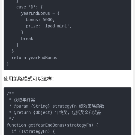
    }

    case 'D': {

      yearEndBonus = {

        bonus: 5000,

        prize: 'ipad mini',

      }

      break

    }

  }

  return yearEndBonus

}
使用策略模式可以这样：
/**

 * 获取年终奖

 * @param {String} strategyFn 绩效策略函数

 * @return {Object} 年终奖，包括奖金和奖品

 */

function getYearEndBonus(strategyFn) {

  if (!strategyFn) {
