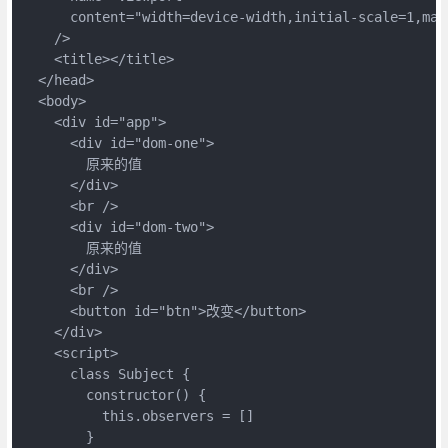
      content="width=device-width,initial-scale=1,max
    />

    <title></title>

  </head>

  <body>

    <div id="app">

      <div id="dom-one">

        原来的值

      </div>

      <br />

      <div id="dom-two">

        原来的值

      </div>

      <br />

      <button id="btn">改变</button>

    </div>

    <script>

      class Subject {

        constructor() {

          this.observers = []

        }
