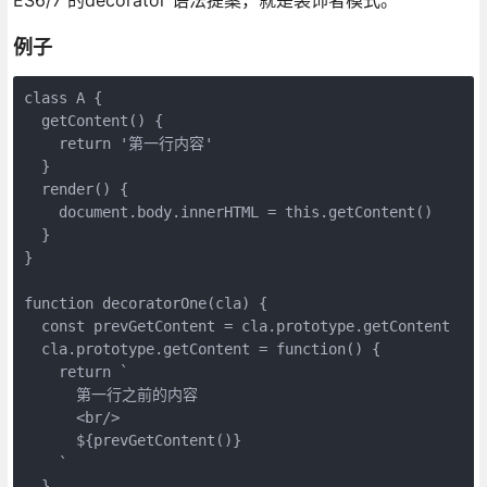
例子
class A {

  getContent() {

    return '第一行内容'

  }

  render() {

    document.body.innerHTML = this.getContent()

  }

}

function decoratorOne(cla) {

  const prevGetContent = cla.prototype.getContent

  cla.prototype.getContent = function() {

    return `

      第一行之前的内容

      <br/>

      ${prevGetContent()}

    `

  }
