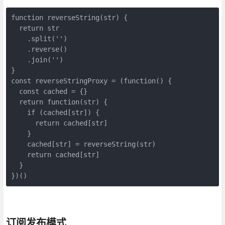
function reverseString(str) {

  return str

    .split('')

    .reverse()

    .join('')

}

const reverseStringProxy = (function() {

  const cached = {}

  return function(str) {

    if (cached[str]) {

      return cached[str]

    }

    cached[str] = reverseString(str)

    return cached[str]

  }

})()
订阅发布模式