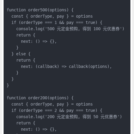
function order500(options) {

  const { orderType, pay } = options

  if (orderType === 1 && pay === true) {

    console.log('500 元定金预购, 得到 100 元优惠券')

    return {

      next: () => {},

    }

  } else {

    return {

      next: (callback) => callback(options),

    }

  }

}

function order200(options) {

  const { orderType, pay } = options

  if (orderType === 2 && pay === true) {

    console.log('200 元定金预购, 得到 50 元优惠券')

    return {

      next: () => {},
