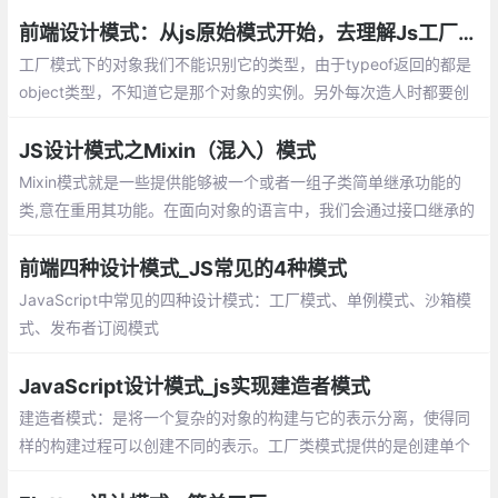
时，可以为对象创建一个占位符（代理），以便控制对它的访问，
我们实际上访问的是代理对象。
前端设计模式：从js原始模式开始，去理解Js工厂模式和构造函数模式
工厂模式下的对象我们不能识别它的类型，
由于typeof返回的都是object类型，不知道
它是那个对象的实例。另外每次造人时都要
创建一个独立的person的对象，会造成代码
JS设计模式之Mixin（混入）模式
臃肿的情况。
Mixin模式就是一些提供能够被一个或者一组子类简单继承功能的
类,意在重用其功能。在面向对象的语言中，我们会通过接口继承的
方式来实现功能的复用。
前端四种设计模式_JS常见的4种模式
JavaScript中常见的四种设计模式：工厂模
式、单例模式、沙箱模式、发布者订阅模式
JavaScript设计模式_js实现建造者模式
建造者模式：是将一个复杂的对象的构建与
它的表示分离，使得同样的构建过程可以创
建不同的表示。工厂类模式提供的是创建单