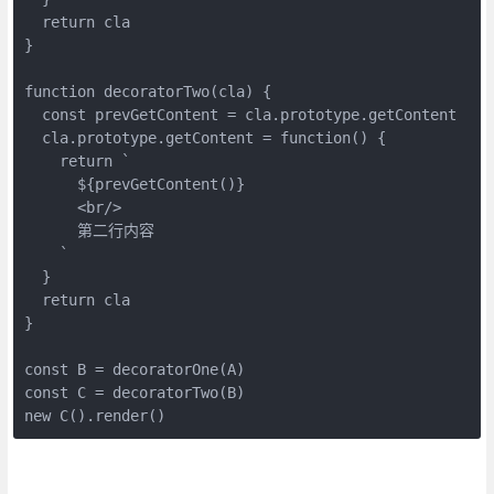
  return cla

}

function decoratorTwo(cla) {

  const prevGetContent = cla.prototype.getContent

  cla.prototype.getContent = function() {

    return `

      ${prevGetContent()}

      <br/>

      第二行内容

    `

  }

  return cla

}

const B = decoratorOne(A)

const C = decoratorTwo(B)

new C().render()