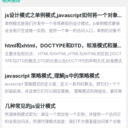
相关推荐
js设计模式之单例模式,javascript如何将一个对象设计成单例
单例模式是我们开发中一个非常典型的设计
模式，js单例模式要保证全局只生成唯一实
例，提供一个单一的访问入口，单例的对象
不同于静态类，我们可以延迟单例对象的初
html和xhtml，DOCTYPE和DTD，标准模式和兼容模式
始化，通常这种情况发生在我们需要等待加
主要涉及知识点： HTML与XHTML,HTML与XHTML的区别,DOCT
载创建单例的依赖。
YPE与DTD的概念,DTD的分类以及DOCTYPE的声明方式,标准模式
（Standard Mode）和兼容模式（Quircks Mode）,标准模式（St
andard Mode）和兼容模式（Quircks Mode）的区别
javascript 策略模式_理解js中的策略模式
javascript 策略模式的定义是：定义一系列的算法，把它们一个个
封装起来，并且使它们可以相互替换。 策略模式利用组合，委托等
技术和思想，有效的避免很多if条件语句，策略模式提供了开放-封
闭原则，使代码更容易理解和扩展， 策略模式中的代码可以复用。
几种常见的js设计模式
所谓单例模式即为：保证一个类仅有一个实例，并提供一个访问它
的全局访问点。所谓代理模式就是：我们不方便直接访问某个对象