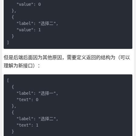
    "value": 0

  },

  {

    "label": "选择二",

    "value": 1

  }

]
但是后端后面因为其他原因，需要定义返回的结构为（可以
理解为新接口）：
[

  {

    "label": "选择一",

    "text": 0

  },

  {

    "label": "选择二",

    "text": 1

  }
