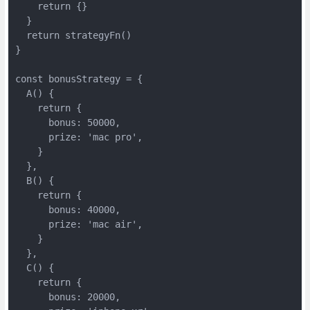
    return {}

  }

  return strategyFn()

}

const bonusStrategy = {

  A() {

    return {

      bonus: 50000,

      prize: 'mac pro',

    }

  },

  B() {

    return {

      bonus: 40000,

      prize: 'mac air',

    }

  },

  C() {

    return {

      bonus: 20000,
