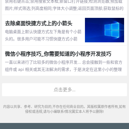
禁用右键点击;禁用搜索文本框;新窗口打开链接;检测浏览器;预加载
图片;样式筛选;列高度相同;字体大小调整;返回页面顶部;获取鼠标的
xy坐标;验证元素是否为空;替换元素
去除桌面快捷方式上的小箭头
电脑桌面上默认快捷方式左下角是有个小箭
头的。很多用户可能不习惯快捷方式小箭
头。那怎么去掉呢？新建一个TXT文档（文
档的名称自己顺便命名即可），然后把下面
微信小程序技巧_你需要知道的小程序开发技巧
的这些英文全部复制到TXT文档内保存。把
一直以来进行了比较多的微信小程序开发... 总会接触到一些和官方
TXT文档的扩展名改成 .bat
组件或 api 相关或其无法解决的需求，于是决定在这里小小的整理
一下微信小程序开发的一些技巧
点击更多...
内容以共享、参考、研究为目的,不存在任何商业目的。其版权属原作者所有,如有
侵权或违规,请与小编联系!情况属实本人将予以删除!