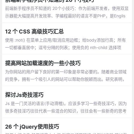
前端新手程序员不知道的 20个小技巧：作为前端开发者，使用双显
示器能大幅提高开发效率、学编程最好的语言不是PHP，是Englis
h、东西交付之前偷偷测试一遍、问别人之前最好先自己百度，goo
gle一下、把觉得不靠谱的需求放到最后做，很可能到时候需求就变
12 个 CSS 高级技巧汇总
了...
使用 :not() 在菜单上应用/取消应用边框；给body添加行高；所有
一切都垂直居中；逗号分隔的列表；使用负的 nth-child 选择项
目；对图标使用SVG；优化显示文本；对纯CSS滑块使用 max-hei
ght；继承 box-sizing
提高网站加载速度的一些小技巧
为你网站的用户留下良好的第一印象是非常必要的。随着商业领域
的竞争，拥有一个吸引人的网站可以帮助你脱颖而出。研究表明，
如果加载时间超过3秒，会有 40％ 的用户放弃访问你的网站
探讨Js奇技淫巧
Js 是一门灵活的语言(手动滑稽)。应该多学习一些奇技淫巧，因为
很多奇技淫巧往往代表一些混合的知识，往往会有一些新奇的思考
与体验（怎么我想不出来？）
26 个 jQuery使用技巧