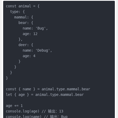
const animal = {

  type: {

    mammal: {

      bear: {

        name: 'Bug',

        age: 12

      },

      deer: {

        name: 'Debug',

        age: 4

      }

    }

  }

}

const { name } = animal.type.mammal.bear

let { age } = animal.type.mammal.bear

age += 1

console.log(age) // 输出：13

console.log(name) // 输出：Bug