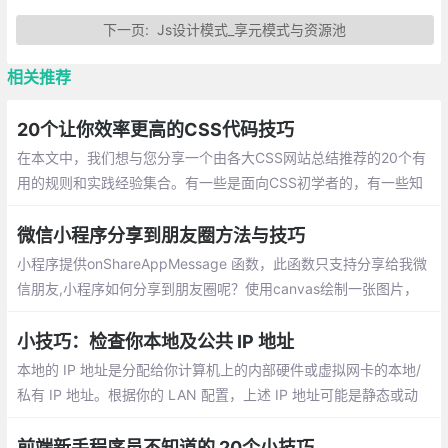
下一页:
Js设计模式_享元模式与资源池
相关推荐
20个让你效率更高的CSS代码技巧
在本文中，我们想与您分享一个由各大CSS网站总结推荐的20个有
用的规则和实践经验集合。有一些是面向CSS初学者的，有一些知
识点是进阶型的。希望每个人通过这篇文章都能学到对自己有用的
知识
微信小程序分享到朋友圈方法与技巧
小程序提供onShareAppMessage 函数，此函数只支持分享给我微
信朋友,小程序如何分享到朋友圈呢？使用canvas绘制一张图片，
并用wx.previewImage预览图片，然后长按图片保存图片到手机。
小技巧：检查你本地及公共 IP 地址
本地的 IP 地址是分配给你计算机上的内部硬件或虚拟网卡的本地/
私有 IP 地址。根据你的 LAN 配置，上述 IP 地址可能是静态或动
态的。公共的 IP 地址是你的 Internet 服务提供商（ISP）为你分配
的公共/外部 IP 地址。
前端新手程序员不知道的 20个小技巧