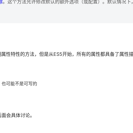
除
。这个方法允许修改默认的额外选项（或配置）。默认情况下，使
直接检测属性特性的方法，但是从ES5开始，所有的属性都具备了属性
，也可能不是可写的
后面会具体讨论。