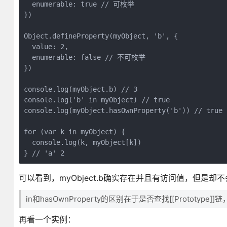
  enumerable: true // 可枚举

})

Object.defineProperty(myObject, 'b', {

  value: 2,

  enumerable: false // 不可枚举

})

console.log(myObject.b) // 3

console.log('b' in myObject) // true

console.log(myObject.hasOwnProperty('b')) // true

for (var k in myObject) {

  console.log(k, myObject[k])

} // 'a' 2
可以看到，myObject.b确实存在并且有访问值，但是却不会f
in和hasOwnProperty的区别在于是否查找[[Prototype
再看一个实例：