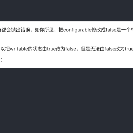
出错误，如你所见，把configurable修改成false是一
把writable的状态由true改为false，但是无法由false改为tru
性：