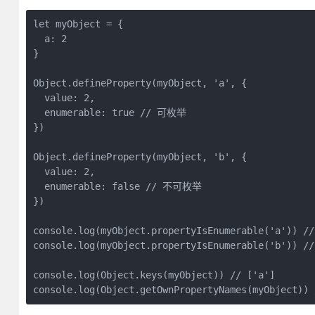
let myObject = {

  a: 2

}

Object.defineProperty(myObject, 'a', {

  value: 2,

  enumerable: true // 可枚举

})

Object.defineProperty(myObject, 'b', {

  value: 2,

  enumerable: false // 不可枚举

})

console.log(myObject.propertyIsEnumerable('a')) // 
console.log(myObject.propertyIsEnumerable('b')) // 
console.log(Object.keys(myObject)) // ['a']

console.log(Object.getOwnPropertyNames(myObject)) 