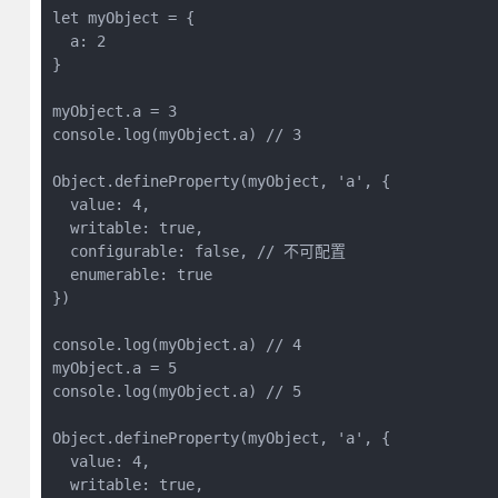
let myObject = {

  a: 2

}

myObject.a = 3

console.log(myObject.a) // 3

Object.defineProperty(myObject, 'a', {

  value: 4,

  writable: true,

  configurable: false, // 不可配置

  enumerable: true

})

console.log(myObject.a) // 4

myObject.a = 5

console.log(myObject.a) // 5

Object.defineProperty(myObject, 'a', {

  value: 4,

  writable: true,
