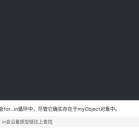
or...in循环中，尽管它确实存在于myObject对象中。
]]链，in会沿着原型链往上查找