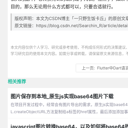
目的，那么无论用什么方式都可以，只要合适就行。
版权声明：本文为CSDN博主「一只野生饭卡丘」的原创文
原文链接：https://blog.csdn.net/Searchin_R/article/deta
本文内容仅供个人学习、研究或参考使用，不构成任何形式的决策建议
学习研究目的使用本文内容。如需分享或转载，请保留原文来源信息，
上一页:
Flutter中Dart
相关推荐
图片保存到本地_原生js实现base64图片下载
在项目开发过程中，经常会有图片导出的需求，原生js实现base64
L.createObjectURL方法复制给a标签的href属性，最后添加添
javascript图片转换base64，以及如何将base