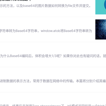
示的方法，以及base64的图片数据如何转换为file文件并提交。
将普通字符串转为Base64字符串，window.atob将Base64字符串转为
？为什么Base64编码后，体积会增大1/3呢？如果你对此也有疑问的话，
、/ 来表示二进制数据的表示方法，常用于数据在网络中的传输。本篇将分别介绍其
定，结果后来就用Taro.chooseImage了。h5模式返回的是一个blo