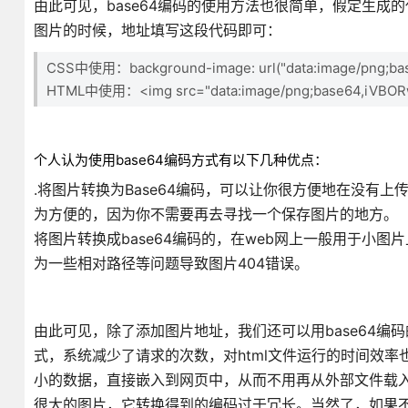
由此可见，base64编码的使用方法也很简单，假定生成的代码为"da
图片的时候，地址填写这段代码即可：
CSS中使用：background-image: url("data:image/png;bas
HTML中使用：<img src="data:image/png;base64,iVBORw
个人认为使用base64编码方式有以下几种优点：
.将图片转换为Base64编码，可以让你很方便地在没有
为方便的，因为你不需要再去寻找一个保存图片的地方。
将图片转换成base64编码的，在web网上一般用于小图
为一些相对路径等问题导致图片404错误。
由此可见，除了添加图片地址，我们还可以用base64编
式，系统减少了请求的次数，对html文件运行的时间效率也有增
小的数据，直接嵌入到网页中，从而不用再从外部文件载入
很大的图片，它转换得到的编码过于冗长。当然了，如果