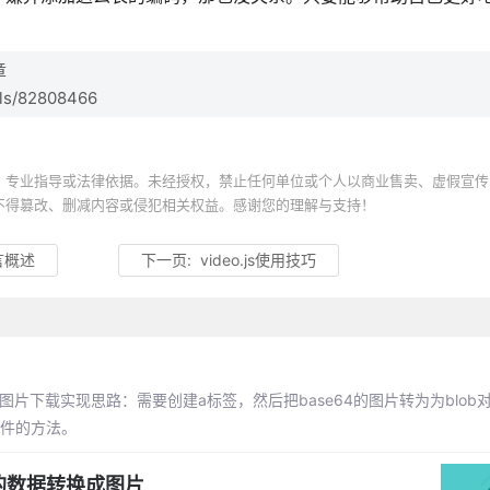
章
ils/82808466
、专业指导或法律依据。未经授权，禁止任何单位或个人以商业售卖、虚假宣传
不得篡改、删减内容或侵犯相关权益。感谢您的理解与支持！
语言概述
下一页:
video.js使用技巧
图片下载实现思路：需要创建a标签，然后把base64的图片转为为blob
加事件的方法。
64的数据转换成图片