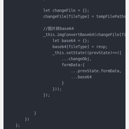
                let changeFile = {};

                changeFile[fileType] = tempFilePath
                //图片转base64

                _this.imgConvertBase64(changeFile[file
                    let base64 = {};

                    base64[fileType] = resp;

                    _this.setState((prevState)=>({

                        ...changeObj,

                        formData:{

                            ...prevState.formData,

                            ...base64

                        }

                    }));

                });

            }

        })

    };
