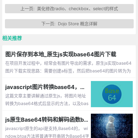
上一页:
美化修改radio、checkbox、select的样式
下一页:
Dojo Store 概念详解
相关推荐
图片保存到本地_原生js实现base64图片下载
在项目开发过程中，经常会有图片导出的需求，原生js实现base64
图片下载实现思路：需要创建a标签，然后把base64的图片转为为
blob对象，再通过URL.createObjectURL方法复制给a标签的href
属性，最后添加添加事件的方法。
javascript图片转换base64，以及如何将base64的数据转换成图片
这篇文章主要讲解通过原生js，将图片地址
转换为base64格式后显示的方法，以及bas
e64的图片数据如何转换为file文件并提交。
js原生Base64转码和解码函数btoa和atob的使用
javascript原生的api是支持,Base64的， wi
ndow.btoa方法将普通字符串转为Base64字