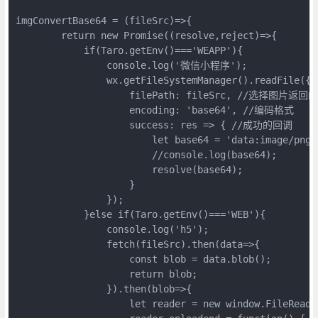
imgConvertBase64 = (fileSrc)=>{

        return new Promise((resolve,reject)=>{

            if(Taro.getEnv()==='WEAPP'){

                console.log('微信小程序');

                wx.getFileSystemManager().readFile({

                    filePath: fileSrc, //选择图片返
                    encoding: 'base64', //编码格式

                    success: res => { //成功的回调

                        let base64 = 'data:image/png;b
                        //console.log(base64);

                        resolve(base64);

                    }

                });

            }else if(Taro.getEnv()==='WEB'){

                console.log('h5');

                fetch(fileSrc).then(data=>{

                    const blob = data.blob();

                    return blob;

                }).then(blob=>{

                    let reader = new window.FileReader