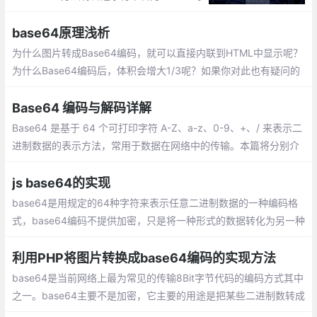
符串，window.atob将Base64字符串转为普
通字符串，它们在现代浏览器中受到广泛的
base64原理浅析
支持。
为什么图片转成Base64编码，就可以直接内联到HTML中显示呢？
为什么Base64编码后，体积会增大1/3呢？如果你对此也有疑问的
话，就往下一看究竟吧。
Base64 编码与解码详解
Base64 是基于 64 个可打印字符 A-Z、a-z、0-9、+、/ 来表示二
进制数据的表示方法，常用于数据在网络中的传输。本篇将分别介
绍其编码、解码以及实际运用。
js base64的实现
base64是用规定的64种字符来表示任意二进制数据的一种编码格
式，base64编码不提供加密，只是将一种形式的数据转化为另一种
形式。Base64编码使用二进制表示，字符串的每一个字符由8个字
节表示
利用PHP将图片转换成base64编码的实现方法
base64是当前网络上最为常见的传输8Bit字节代码的编码方式其中
之一。base64主要不是加密，它主要的用途是把某些二进制数转成
普通字符用于网络传输。由于这些二进制字符在传输协议中属于控