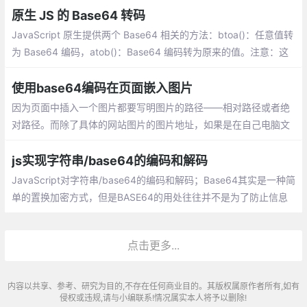
制字符，不能直接传送，所以需要转换一下
原生 JS 的 Base64 转码
JavaScript 原生提供两个 Base64 相关的方法：btoa()：任意值转
为 Base64 编码，atob()：Base64 编码转为原来的值。注意：这
两个方法不适合非 ASCII 码的字符，会报错。
使用base64编码在页面嵌入图片
因为页面中插入一个图片都要写明图片的路径——相对路径或者绝
对路径。而除了具体的网站图片的图片地址，如果是在自己电脑文
件夹里的图片，当我们的HTML文件在别人电脑上打开的时候图片
则由于地址不对或者没有将图片
js实现字符串/base64的编码和解码
JavaScript对字符串/base64的编码和解码；Base64其实是一种简
单的置换加密方式，但是BASE64的用处往往并不是为了防止信息
泄露，而且为了方便传输，进过BASE64编码后的信息会比原始信
息长，大概是4/3倍。
点击更多...
内容以共享、参考、研究为目的,不存在任何商业目的。其版权属原作者所有,如有
侵权或违规,请与小编联系!情况属实本人将予以删除!