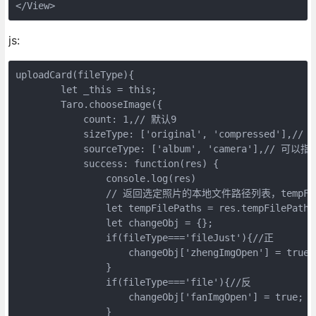
</View>
js:
uploadCard(fileType){

        let _this = this;

        Taro.chooseImage({

            count: 1,// 默认9

            sizeType: ['original', 'compresse
            sourceType: ['album', 'camera'],
            success: function(res) {

                console.log(res)

                // 返回选定照片的本地文件路径列表，tempF
                let tempFilePaths = res.tempFilePaths;
                let changeObj = {};

                if(fileType==='fileJust'){//正

                    changeObj['zhengImgOpen'] = true;

                }

                if(fileType==='file'){//反

                    changeObj['fanImgOpen'] = true;

                }
