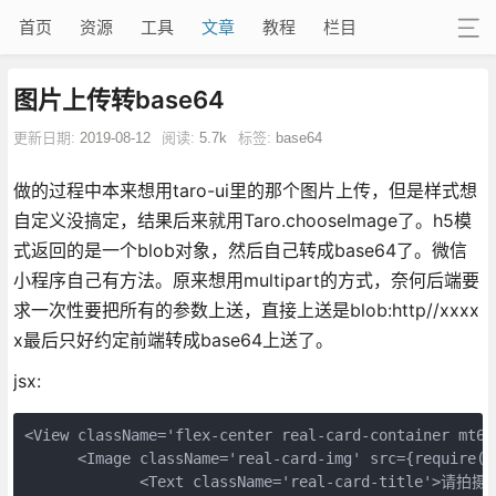
首页
资源
工具
文章
教程
栏目
图片上传转base64
更新日期:
2019-08-12
阅读:
5.7k
标签:
base64
做的过程中本来想用taro-ui里的那个图片上传，但是样式想
自定义没搞定，结果后来就用Taro.chooseImage了。h5模
式返回的是一个blob对象，然后自己转成base64了。微信
小程序自己有方法。原来想用multipart的方式，奈何后端要
求一次性要把所有的参数上送，直接上送是blob:http//xxxx
x最后只好约定前端转成base64上送了。
jsx:
<View className='flex-center real-card-container mt60
      <Image className='real-card-img' src={require('
             <Text className='real-card-title'>请