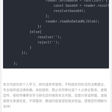
                    reader.onloadend = function() {

                        const base64 = reader.result;

                        resolve(base64);

                    };

                    reader.readAsDataURL(blob);

                })

            }else{

                resolve('');

                reject('');

            }

        });

    };
本文内容仅供个人学习、研究或参考使用，不构成任何形式的决策建议、
专业指导或法律依据。未经授权，禁止任何单位或个人以商业售卖、虚假
宣传、侵权传播等非学习研究目的使用本文内容。如需分享或转载，请保
留原文来源信息，不得篡改、删减内容或侵犯相关权益。感谢您的理解与
支持！