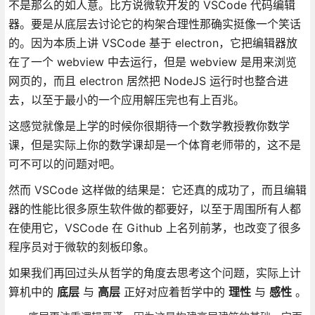
不是那么的如人意。比方说微软开发的 VSCode 代码编辑
器。要是从底层去讨论它的构架合理性那确实挺像一个笑话
的。因为本质上讲 VSCode 基于 electron，它把编辑器放
在了一个 webview 中去运行，但是 webview 是用来浏览
网页的，而且 electron 居然把 NodeJS 运行时也整合进
去，以至于最小的一个应用解压完也有上百兆。
这感觉就像是上学的时候你很期待一个数学教授教你数学
课，但是实际上你的数学课却是一个体育老师带的，这不是
可不可以的问题对吧。
然而 VSCode 这样做的结果是：它还真的成功了，而且编辑
器的性能比很多原生软件做的都要好，以至于周围所有人都
在使用它，VSCode 在 Github 上名列前茅，也改变了很多
程序员对于微软的刻板印象。
如果我们再回过头从哲学的角度去思考这个问题，实际上计
算机中的
底层
与
高层
正好对应着哲学中的
理性
与
感性
。