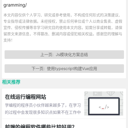
gramming/
本文内容仅供个人学习、研究或参考使用，不构成任何形式的决策建议、
专业指导或法律依据。未经授权，禁止任何单位或个人以商业售卖、虚假
宣传、侵权传播等非学习研究目的使用本文内容。如需分享或转载，请保
留原文来源信息，不得篡改、删减内容或侵犯相关权益。感谢您的理解与
支持！
上一页:
Js模块化方案总结
下一页:
使用typescript构建Vue应用
相关推荐
在线运行编程网站
学编程的程序员小伙伴越来越多了，在学习
的过程中会发现很多知识点如果不在工作中
运用或者手写带验证的话，很容易忘记。任
何技能的掌握都是需要不断练习的。在此整
前端的编程软件哪些比较好用？