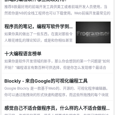
理一些在线运行编程的网站。
推荐8款最好用的前端开发工具供美工或者前端开发人员使用，当
然若你是NB的全栈工程师也可以下载使用。Web前端开发最常见的
编程软件有以下几种： 在前端开发中，有一个非常好用的工具，Vi
sual Studio Code，简称VS code
程序员的笔记，编程写软件学到的 7 件事
如果你真的做出了一些东西，在面对那些令
人眼花缭乱的理论知识，或是和你相似甚至
比你做的更糟糕的人时大可不必谦虚。在一
天结束之时，正是那些在战壕中的开发者
十大编程语言榜单
——构建、测试和开发了代码的人，真正做
如果你是软件开发领域的新手，那么你会想到的第一个问题是“如何
了事情。
开始？”编程语言有数百种可供选择，但是你怎么发现哪个最适合
你，你的兴趣和职业目标又在哪里呢？选择最佳编程语言以学习的
最简单方法之一，是通过市场反响、技术趋势的发展…
Blockly - 来自Google的可视化编程工具
Google Blockly 是一款基于Web的、开源的、可视化程序编辑器。
你可以通过拖拽块的形式快速构建程序，而这些所拖拽的每个块就
是组成程序的基本单元。可视化编程完成
感觉自己不适合做程序员，什么样的人不适合做程序员？