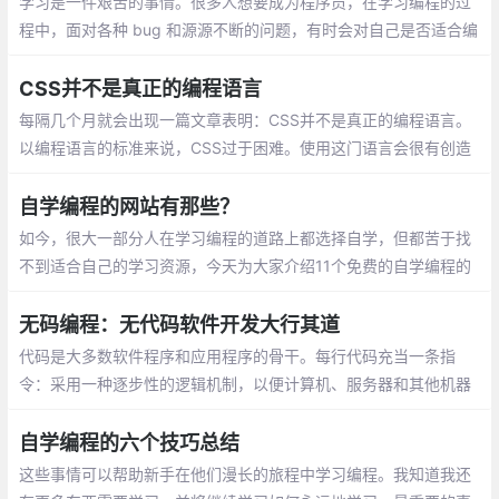
学习是一件艰苦的事情。很多人想要成为程序员，在学习编程的过
程中，面对各种 bug 和源源不断的问题，有时会对自己是否适合编
程这一问题产生困扰。在教学的过程中，他总结出了不适合做程序
员的十个特征
CSS并不是真正的编程语言
每隔几个月就会出现一篇文章表明：CSS并不是真正的编程语言。
以编程语言的标准来说，CSS过于困难。使用这门语言会很有创造
性：事实确实如此，CSS不同于传统的编程，且具有缺陷，同任何
标准化编程语言相比
自学编程的网站有那些？
如今，很大一部分人在学习编程的道路上都选择自学，但都苦于找
不到适合自己的学习资源，今天为大家介绍11个免费的自学编程的
网站，为大家提供一些帮助。很多人自学编程，都会通过w3schoo
l，你可以通过它学习所有的网站建设基础教程
无码编程：无代码软件开发大行其道
代码是大多数软件程序和应用程序的骨干。每行代码充当一条指
令：采用一种逐步性的逻辑机制，以便计算机、服务器和其他机器
执行操作。想创建那些指令，就要知道如何编写代码，这项宝贵的
技能有时很吃香。
自学编程的六个技巧总结
这些事情可以帮助新手在他们漫长的旅程中学习编程。我知道我还