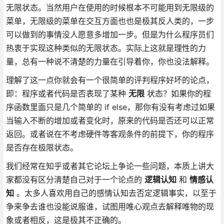
无限状态。当然用户在使用的时候根本不可能用到无限级的
菜单，无限级的菜单在交互方面也也是极其反人类的，一步
可以做到的事情没人愿意多增加一步。但是为什么程序员们
热衷于实现这种类似的无限状态。实际上这就是理性的力
量，总有一种说不清楚的力量在引导着你，你也没法解释。
理解了这一点你就会有一个很简单的评判程序好坏的论点，
即：程序或者代码是否表现了某种
无限
状态？如果你的程
序函数里面只是几个简单的 if else，那你有没有考虑过如果
当输入不断的增加或者变化时，原来的代码是否还可以正常
返回。或者说在不考虑硬件等客观条件的前提下，你的程序
是否存在极限状态。
我们经常在知乎或者其它论坛上争论一些问题，本质上讲大
家都没有区分清楚自己对于一个论点的
逻辑认知
和
情感认
知
。太多人喜欢用自己的感情认知去否定逻辑事实，以至于
争来争去谁也没能说服谁，试图用唯心观点去解释唯物的现
象或者相反，这是极其不正确的。