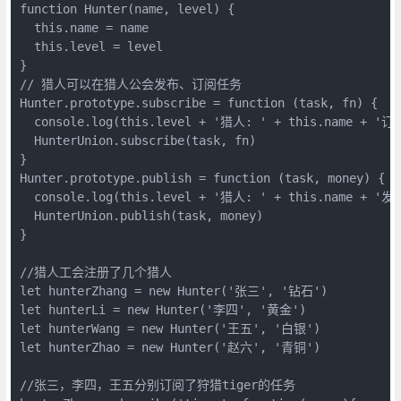
function Hunter(name, level) {

  this.name = name

  this.level = level

}

// 猎人可以在猎人公会发布、订阅任务

Hunter.prototype.subscribe = function (task, fn) {

  console.log(this.level + '猎人: ' + this.name + 
  HunterUnion.subscribe(task, fn)

}

Hunter.prototype.publish = function (task, money) {

  console.log(this.level + '猎人: ' + this.name + 
  HunterUnion.publish(task, money)

}

//猎人工会注册了几个猎人

let hunterZhang = new Hunter('张三', '钻石')

let hunterLi = new Hunter('李四', '黄金')

let hunterWang = new Hunter('王五', '白银')

let hunterZhao = new Hunter('赵六', '青铜')

//张三，李四，王五分别订阅了狩猎tiger的任务
