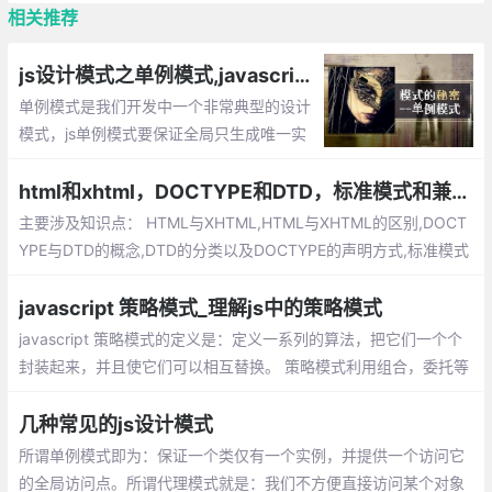
相关推荐
js设计模式之单例模式,javascript如何将一个对象设计成单例
单例模式是我们开发中一个非常典型的设计
模式，js单例模式要保证全局只生成唯一实
例，提供一个单一的访问入口，单例的对象
不同于静态类，我们可以延迟单例对象的初
html和xhtml，DOCTYPE和DTD，标准模式和兼容模式
始化，通常这种情况发生在我们需要等待加
主要涉及知识点： HTML与XHTML,HTML与XHTML的区别,DOCT
载创建单例的依赖。
YPE与DTD的概念,DTD的分类以及DOCTYPE的声明方式,标准模式
（Standard Mode）和兼容模式（Quircks Mode）,标准模式（St
andard Mode）和兼容模式（Quircks Mode）的区别
javascript 策略模式_理解js中的策略模式
javascript 策略模式的定义是：定义一系列的算法，把它们一个个
封装起来，并且使它们可以相互替换。 策略模式利用组合，委托等
技术和思想，有效的避免很多if条件语句，策略模式提供了开放-封
闭原则，使代码更容易理解和扩展， 策略模式中的代码可以复用。
几种常见的js设计模式
所谓单例模式即为：保证一个类仅有一个实例，并提供一个访问它
的全局访问点。所谓代理模式就是：我们不方便直接访问某个对象