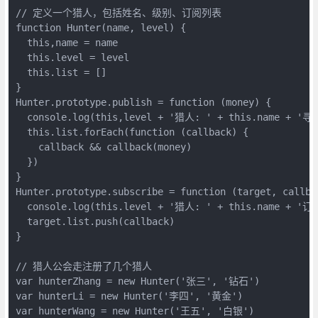
// 定义一个猎人，包括姓名、级别、订阅列表

function Hunter(name, level) {

  this,name = name

  this.level = level

  this.list = []

}

Hunter.prototype.publish = function (money) {

  console.log(this,level + '猎人: ' + this.name + '寻
  this.list.forEach(function (callback) {

    callback && callback(money)

  })

}

Hunter.prototype.subscribe = function (target, callbac
  console.log(this.level + '猎人: ' + this.name + '订阅
  target.list.push(callback)

}

// 猎人公会走注册了几个猎人

var hunterZhang = new Hunter('张三', '钻石')

var hunterLi = new Hunter('李四', '黄金')

var hunterWang = new Hunter('王五', '白银')
