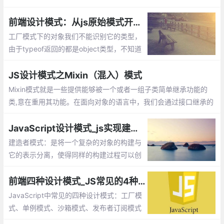
时，可以为对象创建一个占位符（代理），以便控制对它的访问，
我们实际上访问的是代理对象。
前端设计模式：从js原始模式开始，去理解Js工厂模式和构造函数模式
工厂模式下的对象我们不能识别它的类型，
由于typeof返回的都是object类型，不知道
它是那个对象的实例。另外每次造人时都要
创建一个独立的person的对象，会造成代码
JS设计模式之Mixin（混入）模式
臃肿的情况。
Mixin模式就是一些提供能够被一个或者一组子类简单继承功能的
类,意在重用其功能。在面向对象的语言中，我们会通过接口继承的
方式来实现功能的复用。
JavaScript设计模式_js实现建造者模式
建造者模式：是将一个复杂的对象的构建与
它的表示分离，使得同样的构建过程可以创
建不同的表示。工厂类模式提供的是创建单
个类的模式，而建造者模式则是将各种产品
前端四种设计模式_JS常见的4种模式
集中起来进行管理，用来创建复合对象
JavaScript中常见的四种设计模式：工厂模
式、单例模式、沙箱模式、发布者订阅模式