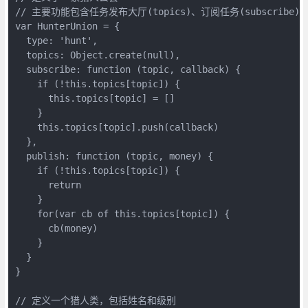
// 主要功能包含任务发布大厅(topics)、订阅任务(subscribe)、发
var HunterUnion = {

  type: 'hunt',

  topics: Object.create(null),

  subscribe: function (topic, callback) {

    if (!this.topics[topic]) {

      this.topics[topic] = []

    }

    this.topics[topic].push(callback)

  },

  publish: function (topic, money) {

    if (!this.topics[topic]) {

      return

    }

    for(var cb of this.topics[topic]) {

      cb(money)

    }

  }

}

// 定义一个猎人类，包括姓名和级别
