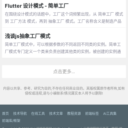
Flutter 设计模式 - 简单工厂
在围绕设计模式的话题中，工厂这个词频繁出现，从 简单工厂 模式
到 工厂方法 模式，再到 抽象工厂 模式。工厂名称含义是制造产品
的工业场所，应用在面向对象中，顺理成章地成为了比较典型的创
建型模式
浅谈js抽象工厂模式
简单工厂模式中，可以根据参数的不同返回不同类的实例。简单工
厂模式专门定义一个类来负责创建其他类的实例，被创建的实例通
常都具有共同的父类。 比如你去专门卖鼠标的地方你可以买各种各
样的鼠标
点击更多...
内容以共享、参考、研究为目的,不存在任何商业目的。其版权属原作者所有,如有
侵权或违规,请与小编联系!情况属实本人将予以删除!
首页
技术导航
在线工具
技术文章
教程资源
前端标签
AI工具集
前端库/框架