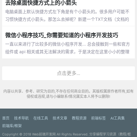
去除桌面快捷方式上的小箭头
电脑桌面上默认快捷方式左下角是有个小箭
头的。很多用户可能不习惯快捷方式小箭
头。那怎么去掉呢？新建一个TXT文档（文
档的名称自己顺便命名即可），然后把下面
微信小程序技巧_你需要知道的小程序开发技巧
的这些英文全部复制到TXT文档内保存。把
一直以来进行了比较多的微信小程序开发... 总会接触到一些和官方
TXT文档的扩展名改成 .bat
组件或 api 相关或其无法解决的需求，于是决定在这里小小的整理
一下微信小程序开发的一些技巧
点击更多...
内容以共享、参考、研究为目的,不存在任何商业目的。其版权属原作者所有,如有
侵权或违规,请与小编联系!情况属实本人将予以删除!
首页
技术导航
在线工具
技术文章
教程资源
前端标签
AI工具集
前端库/框架