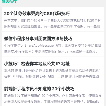
相关推荐
20个让你效率更高的CSS代码技巧
在本文中，我们想与您分享一个由各大CSS网站总结推荐的20个有
用的规则和实践经验集合。有一些是面向CSS初学者的，有一些知
识点是进阶型的。希望每个人通过这篇文章都能学到对自己有用的
知识
微信小程序分享到朋友圈方法与技巧
小程序提供onShareAppMessage 函数，此函数只支持分享给我微
信朋友,小程序如何分享到朋友圈呢？使用canvas绘制一张图片，
并用wx.previewImage预览图片，然后长按图片保存图片到手机。
小技巧：检查你本地及公共 IP 地址
本地的 IP 地址是分配给你计算机上的内部硬件或虚拟网卡的本地/
私有 IP 地址。根据你的 LAN 配置，上述 IP 地址可能是静态或动
态的。公共的 IP 地址是你的 Internet 服务提供商（ISP）为你分配
的公共/外部 IP 地址。
前端新手程序员不知道的 20个小技巧
前端新手程序员不知道的 20个小技巧：作为前端开发者，使用双显
示器能大幅提高开发效率、学编程最好的语言不是PHP，是Englis