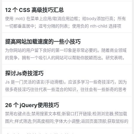
h、东西交付之前偷偷测试一遍、问别人之前最好先自己百度，goo
gle一下、把觉得不靠谱的需求放到最后做，很可能到时候需求就变
12 个 CSS 高级技巧汇总
了...
使用 :not() 在菜单上应用/取消应用边框；给body添加行高；所有
一切都垂直居中；逗号分隔的列表；使用负的 nth-child 选择项
目；对图标使用SVG；优化显示文本；对纯CSS滑块使用 max-hei
ght；继承 box-sizing
提高网站加载速度的一些小技巧
为你网站的用户留下良好的第一印象是非常必要的。随着商业领域
的竞争，拥有一个吸引人的网站可以帮助你脱颖而出。研究表明，
如果加载时间超过3秒，会有 40％ 的用户放弃访问你的网站
探讨Js奇技淫巧
Js 是一门灵活的语言(手动滑稽)。应该多学习一些奇技淫巧，因为
很多奇技淫巧往往代表一些混合的知识，往往会有一些新奇的思考
与体验（怎么我想不出来？）
26 个 jQuery使用技巧
禁用右键点击;禁用搜索文本框;新窗口打开链接;检测浏览器;预加载
图片;样式筛选;列高度相同;字体大小调整;返回页面顶部;获取鼠标的
xy坐标;验证元素是否为空;替换元素