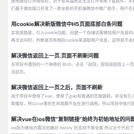
使用微信打开网址时，对于安卓端而言无法打开常用下载软件，手机
们基于微信接口开发了一款全新的手机端微信中推广助手，用户在
用cookie解决新版微信中H5页面底部白条问题
实现思路是，引入cookie功能，创建一个存储访客微信用户信息的co
再次访问时，判断是否有相应cookie来调取用户信息，这样就不
解决微信返回上一页.页面不刷新问题
在项目中遇到的一个神奇的 BUG，点击「返回」按钮返回到上一页
当前页。
解决微信返回上一页之后，页面不刷新
由于项目中使用了vue，使用了gulp和普通的页面跳转。并没有引入vue
取缓存，所以vue里的生命周期不会在进行调用。所以项目中执行
解决vue在ios微信“复制链接”始终为初始地址的问
ios因为微信内置浏览器对 history 的支持不够全面 所以对于开启了 Hi