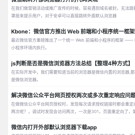
在我们做营销活动或推广宣传的时候，容易遇到域名被封，无法跳转
罩层来提示用户，对于安卓可以直接跳转外面默认浏览器
Kbone：微信官方推出 Web 前端和小程序统一框架
最近微信官方重磅推出了一个统一 Web 前端和小程序的框架 —— K
小程序环境内执行。
js判断是否是微信浏览器方法总结【整理4种方式】
在实际开发中，我们需要知道当前的浏览器是微信内置的浏览器,那
是微信浏览器。
解决微信公众平台网页授权两次或多次重定响应问
在做微信公众平台网页授权时，发现每次请求授权链接时都会重定向链接
两次呢？，调试时发现会访问两次，一次是301，页面重定向了，第二次跟第
微信内打开外部默认浏览器下载app