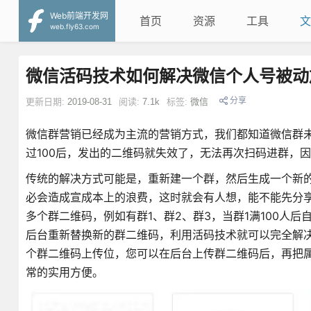
Web前端开发网
首页
资源
工具
文
web.fly63.com
微信活码技术如何解决微信个人号被动
分享
更新日期:
2019-08-31
阅读:
7.1k
标签:
微信
微信群营销已经成为主流的营销方式，我们都知道微信群未
过100后，发出的二维码就失效了，无法再次扫码进群，
传统的解决方式可能是，重新建一个群，然后生成一个新
必会造成宣成本上的浪费，这时就会有人想，能不能先分
多个群二维码，例如有群1、群2、群3，当群1满100人后
后台重新替换新的群二维码，利用活码技术就可以完全解
个群二维码上传位，您可以在后台上传群二维码后，再把属
常的实用方便。