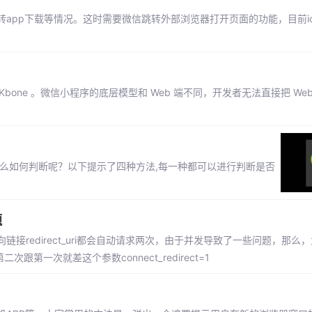
app下载等情况。这时需要微信跳转外部浏览器打开页面的功能，目前i
bone 。微信小程序的底层模型和 Web 端不同，开发者无法直接把 We
么如何判断呢？以下提示了四种方法,每一种都可以进行判断是否
题
redirect_uri都会自动请求两次，由于并发导致了一些问题，那么
一次就差这个参数connect_redirect=1