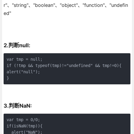
r"、"string"、"boolean"、"object"、"function"、"undefin
ed"
2.判断null:
var tmp = null;

if (!tmp && typeof(tmp)!="undefined" && tmp!=0){ 

alert("null");

}
3.判断NaN:
var tmp = 0/0; 

if(isNaN(tmp)){ 

  alert("NaN");
