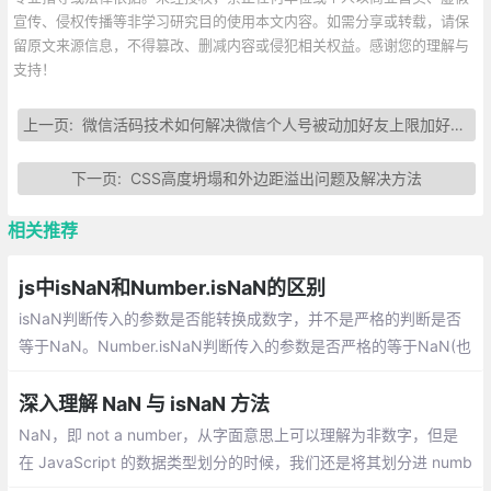
宣传、侵权传播等非学习研究目的使用本文内容。如需分享或转载，请保
留原文来源信息，不得篡改、删减内容或侵犯相关权益。感谢您的理解与
支持！
上一页:
微信活码技术如何解决微信个人号被动加好友上限加好友异常（微信群100人限制）
下一页:
CSS高度坍塌和外边距溢出问题及解决方法
相关推荐
js中isNaN和Number.isNaN的区别
isNaN判断传入的参数是否能转换成数字，并不是严格的判断是否
等于NaN。Number.isNaN判断传入的参数是否严格的等于NaN(也
就是 ===)。
深入理解 NaN 与 isNaN 方法
NaN，即 not a number，从字面意思上可以理解为非数字，但是
在 JavaScript 的数据类型划分的时候，我们还是将其划分进 numb
er 类型：在 JavaScript NaN 有一个其它类型数据都不具备的特