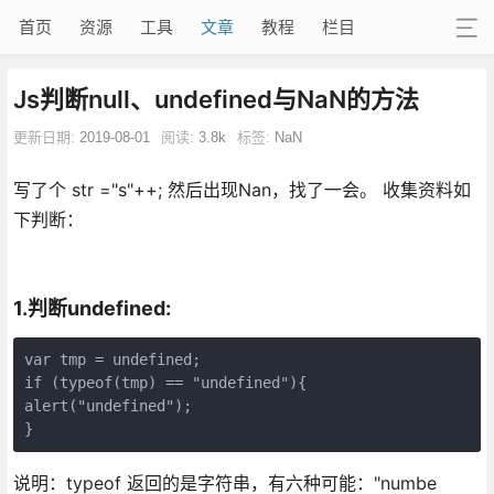
首页
资源
工具
文章
教程
栏目
Js判断null、undefined与NaN的方法
更新日期:
2019-08-01
阅读:
3.8k
标签:
NaN
写了个 str ="s"++; 然后出现Nan，找了一会。 收集资料如
下判断：
1.判断undefined:
var tmp = undefined; 

if (typeof(tmp) == "undefined"){ 

alert("undefined");

}
说明：typeof 返回的是字符串，有六种可能："numbe