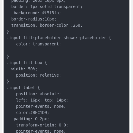
  padding: 20px 16px 6px;

  border: 1px solid transparent;

   background: #f5f5fa;

  border-radius:10px;

  transition: border-color .25s;

}

.input-fill:placeholder-shown::placeholder {

    color: transparent;

}

.input-fill-box {

  width: 50%;

    position: relative;

}

.input-label {

    position: absolute;

    left: 16px; top: 14px;

    pointer-events: none;

    color:#BEC1D9;

   padding: 0 2px;

    transform-origin: 0 0;

    pointer-events: none;
