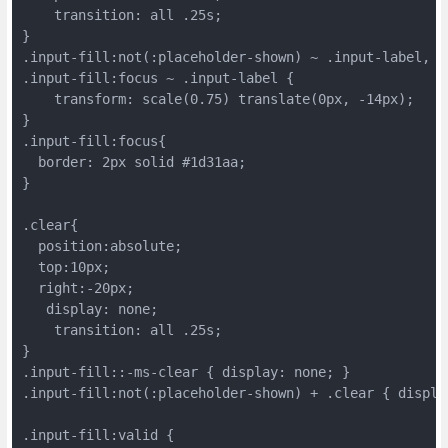
    transition: all .25s;

}

.input-fill:not(:placeholder-shown) ~ .input-label,

.input-fill:focus ~ .input-label {

    transform: scale(0.75) translate(0px, -14px);    

}

.input-fill:focus{

  border: 2px solid #1d31aa;

}

.clear{

  position:absolute;

  top:10px;

  right:-20px;

   display: none;

    transition: all .25s;

}

.input-fill::-ms-clear { display: none; }

.input-fill:not(:placeholder-shown) + .clear { display
.input-fill:valid {
