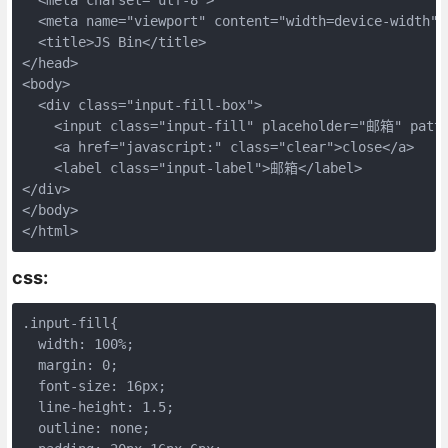
  <meta name="viewport" content="width=device-width">

  <title>JS Bin</title>

</head>

<body>

  <div class="input-fill-box">

    <input class="input-fill" placeholder="邮箱" patter
    <a href="javascript:" class="clear">close</a>

    <label class="input-label">邮箱</label>

</div>

</body>

css:
.input-fill{

  width: 100%;

  margin: 0;

  font-size: 16px;

  line-height: 1.5;

  outline: none;
