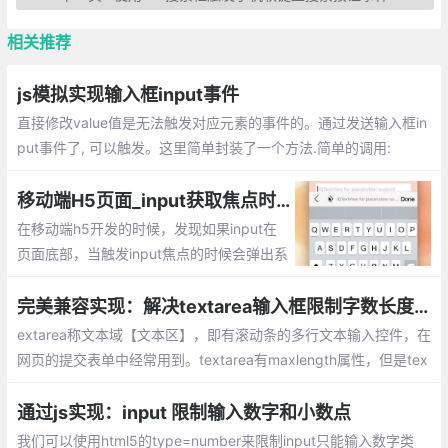
相关推荐
js模拟实现输入框input事件
直接修改value值是无法触发对应元素的事件的。通过发送输入框in
put事件了, 可以触发。这里简单封装了一个方法.简单的调用:
移动端H5页面_input获取焦点时，虚拟键盘挡住input输入框解决方法
在移动端h5开发的时候，发现如果input在
页面底部，当触发input焦点的时候会弹出系
统虚拟键盘，虚拟键盘会遮挡input输入框。
这会很影响用户体验，于是在网上找到了如
完美兼容实现：解决textarea输入框限制字数长度(带统计功能)
下的解决办法
extarea称文本域【文本区】，即有滚动条的多行文本输入控件，在
网页的提交表单中经常用到。textarea有maxlength属性，但是tex
tarea不兼容ie8/9。如何实现textarea输入框限制字数长度的兼容
问题呢？
通过js实现：input 限制输入数字和小数点
我们可以使用html5的type=number来限制input只能输入数字类