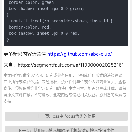
 border-color: green;

 box-shadow: inset 5px 0 0 green;

}

.input-fill:not(:placeholder-shown):invalid {

 border-color: red;

 box-shadow: inset 5px 0 0 red;

}
更多精彩内容请关注
https://github.com/abc-club/
来自：https://segmentfault.com/a/1190000020252161
本文内容仅供个人学习、研究或参考使用，不构成任何形式的决策建议、
专业指导或法律依据。未经授权，禁止任何单位或个人以商业售卖、虚假
宣传、侵权传播等非学习研究目的使用本文内容。如需分享或转载，请保
留原文来源信息，不得篡改、删减内容或侵犯相关权益。感谢您的理解与
支持！
上一页:
css中:focus伪类的使用
下一页:
使用mui搜索框触发手机软键盘搜索按钮事件