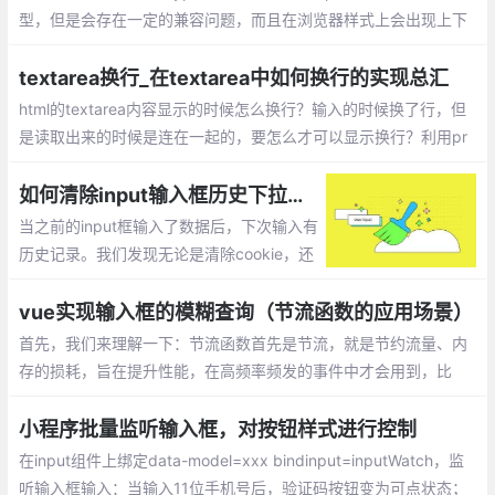
型，但是会存在一定的兼容问题，而且在浏览器样式上会出现上下
箭头的标示，显然这不是我们需要的，这篇文章就整理关于使用js
来限制input的输入类型为数字和小数点的实现。
textarea换行_在textarea中如何换行的实现总汇
html的textarea内容显示的时候怎么换行？输入的时候换了行，但
是读取出来的时候是连在一起的，要怎么才可以显示换行？利用pr
e、替换 br 标签、直接在渲染标签元素上添加 white-space: pre-w
rap | pre-line | pre
如何清除input输入框历史下拉数据
当之前的input框输入了数据后，下次输入有
历史记录。我们发现无论是清除cookie，还
是删除浏览器历史记录，都没办法清空input
下拉的历史记录信息。那么该如何解决该问
vue实现输入框的模糊查询（节流函数的应用场景）
题呢？
首先，我们来理解一下：节流函数首先是节流，就是节约流量、内
存的损耗，旨在提升性能，在高频率频发的事件中才会用到，比
如：onresize，onmousemove，onscroll，oninput等事件中会用
到节流函数；输入框的模糊查询功能原理分析
小程序批量监听输入框，对按钮样式进行控制
在input组件上绑定data-model=xxx bindinput=inputWatch，监
听输入框输入：当输入11位手机号后，验证码按钮变为可点状态；