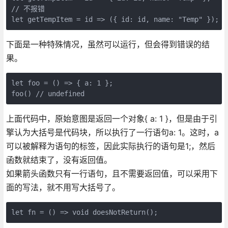
// 不报错

let getTempItem = id => ({ id: id, name: "Temp" });
下面是一种特殊情况，虽然可以运行，但会得到错误的结
果。
let foo = () => { a: 1 };

foo() // undefined
上面代码中，原始意图是返回一个对象{ a: 1 }，但是由于引
擎认为大括号是代码块，所以执行了一行语句a: 1。这时，a
可以被解释为语句的标签，因此实际执行的语句是1;，然后
函数就结束了，没有返回值。
如果箭头函数只有一行语句，且不需要返回值，可以采用下
面的写法，就不用写大括号了。
let fn = () => void doesNotReturn();