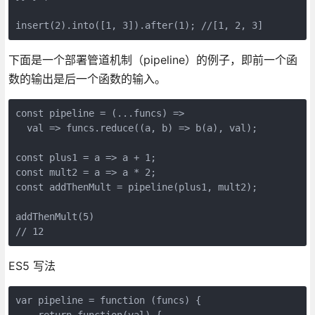
insert(2).into([1, 3]).after(1); //[1, 2, 3]
下面是一个部署管道机制（pipeline）的例子，即前一个函
数的输出是后一个函数的输入。
const pipeline = (...funcs) =>

  val => funcs.reduce((a, b) => b(a), val);

const plus1 = a => a + 1;

const mult2 = a => a * 2;

const addThenMult = pipeline(plus1, mult2);

addThenMult(5)

// 12
ES5 写法
var pipeline = function (funcs) {

    return function(val) {
