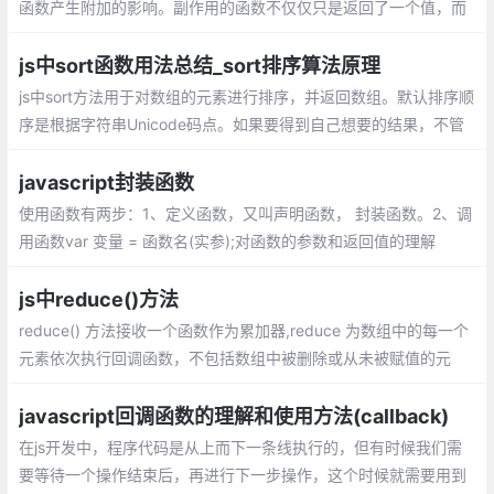
数值之外，还对主调用函数产生附加的影
响。副作用的函数不仅仅只是返回了一个
值，而且还做了其他的事情
js中sort函数用法总结_sort排序算法原理
js中sort方法用于对数组的元素进行排序，并返回数组。默认排序顺
序是根据字符串Unicode码点。如果要得到自己想要的结果，不管
是升序还是降序，就需要提供比较函数了。该函数比较两个值的大
小，然后返回一个用于说明这两个值的相对顺序的数字
javascript封装函数
使用函数有两步：1、定义函数，又叫声明函数， 封装函数。2、调
用函数var 变量 = 函数名(实参);对函数的参数和返回值的理解
js中reduce()方法
reduce() 方法接收一个函数作为累加器,reduce 为数组中的每一个
元素依次执行回调函数，不包括数组中被删除或从未被赋值的元
素，接受四个参数：初始值（上一次回调的返回值），当前元素
值，当前索引，原数组。
javascript回调函数的理解和使用方法(callback)
在js开发中，程序代码是从上而下一条线执行的，但有时候我们需
要等待一个操作结束后，再进行下一步操作，这个时候就需要用到