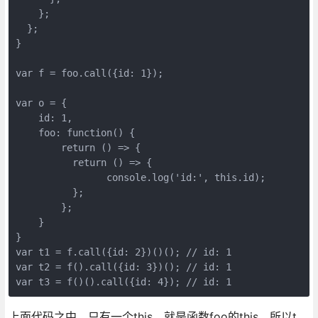
    };

  };

}

var f = foo.call({id: 1});

var o = {

    id: 1,

    foo: function() {

        return () => {

          return () => {

                console.log('id:', this.id);

          };

        };

    }

}

var t1 = f.call({id: 2})()(); // id: 1

var t2 = f().call({id: 3})(); // id: 1

var t3 = f()().call({id: 4}); // id: 1
上面代码之中，只有一个this，就是函数foo的this，所以t