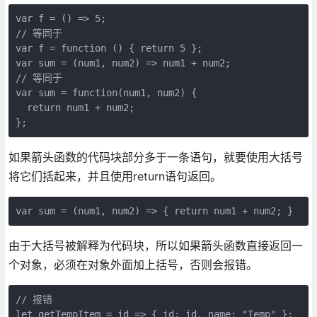
var f = () => 5;

// 等同于

var f = function () { return 5 };

var sum = (num1, num2) => num1 + num2;

// 等同于

var sum = function(num1, num2) {

  return num1 + num2;

};
如果箭头函数的代码块部分多于一条语句，就要使用大括号
将它们括起来，并且使用return语句返回。
var sum = (num1, num2) => { return num1 + num2; }
由于大括号被解释为代码块，所以如果箭头函数直接返回一
个对象，必须在对象外面加上括号，否则会报错。
// 报错

let getTempItem = id => { id: id, name: "Temp" };
