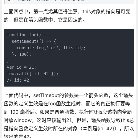
上面四点中，第一点尤其值得注意。this对象的指向是可变
的，但是在箭头函数中，它是固定的。
function foo() {

  setTimeout(() => {

    console.log('id:', this.id);

  }, 100);

}

var id = 21;

foo.call({ id: 42 });

// id: 42
上面代码中，setTimeout的参数是一个箭头函数，这个箭头
函数的定义生效是在foo函数生成时，而它的真正执行要等
到 100 毫秒后。如果是普通函数，执行时this应该指向全局
对象window，这时应该输出21。但是，箭头函数导致this总
是指向函数定义生效时所在的对象（本例是{id: 42}），所以
输出的是42。