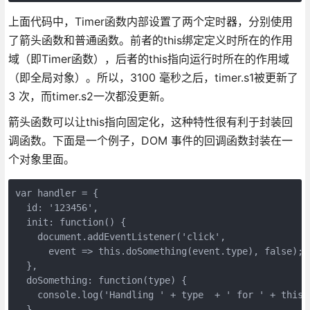
上面代码中，Timer函数内部设置了两个定时器，分别使用
了箭头函数和普通函数。前者的this绑定定义时所在的作用
域（即Timer函数），后者的this指向运行时所在的作用域
（即全局对象）。所以，3100 毫秒之后，timer.s1被更新了
3 次，而timer.s2一次都没更新。
箭头函数可以让this指向固定化，这种特性很有利于封装回
调函数。下面是一个例子，DOM 事件的回调函数封装在一
个对象里面。
var handler = {

  id: '123456',

  init: function() {

    document.addEventListener('click',

      event => this.doSomething(event.type), false);

  },

  doSomething: function(type) {

    console.log('Handling ' + type  + ' for ' + this.i
  }
