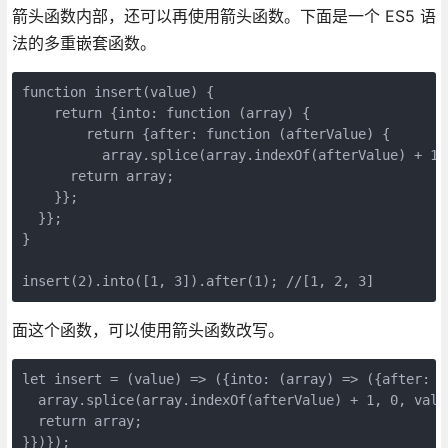
箭头函数内部，还可以再使用箭头函数。下面是一个 ES5 语
法的多重嵌套函数。
function insert(value) {

    return {into: function (array) {

        return {after: function (afterValue) {

          array.splice(array.indexOf(afterValue) + 1, 
      return array;

    }};

  }};

}

insert(2).into([1, 3]).after(1); //[1, 2, 3]
面这个函数，可以使用箭头函数改写。
let insert = (value) => ({into: (array) => ({after: (a
  array.splice(array.indexOf(afterValue) + 1, 0, value
  return array;

}})});
