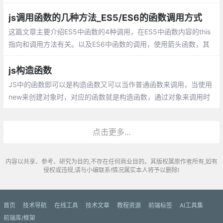
回调函数。 在js中，函数也是对象，确切地说：函数是用Function
()构造函数创建的Function对象。
js调用函数的几种方法_ES5/ES6的函数调用方式
这篇文章主要介绍ES5中函数的4种调用，在ES5中函数内容的this
指向和调用方法有关。以及ES6中函数的调用，使用箭头函数，其
中箭头函数的this是和定义时有关和调用无关。
js构造函数
JS中的函数即可以是构造函数又可以当作普通函数来调用，当使用
new来创建对象时，对应的函数就是构造函数，通过对象来调用时
就是普通函数。在我们平时工作中，经常会需要我们创建一个对
象，而我们更多的是使用对像直接量，直接创建
点击更多...
内容以共享、参考、研究为目的,不存在任何商业目的。其版权属原作者所有,如有
侵权或违规,请与小编联系!情况属实本人将予以删除!
首页
技术导航
在线工具
技术文章
教程资源
前端标签
AI工具集
前端库/框架