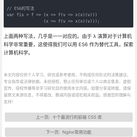
// ES6的写法

var fix = f => (x => f(v => x(x)(v)))

               (x => f(v => x(x)(v)));
上面两种写法，几乎是一一对应的。由于 λ 演算对于计算机
科学非常重要，这使得我们可以用 ES6 作为替代工具，探索
计算机科学。
本文内容仅供个人学习、研究或参考使用，不构成任何形式的决策建议、
专业指导或法律依据。未经授权，禁止任何单位或个人以商业售卖、虚假
宣传、侵权传播等非学习研究目的使用本文内容。如需分享或转载，请保
留原文来源信息，不得篡改、删减内容或侵犯相关权益。感谢您的理解与
支持！
上一页:
十个最流行的前端 CSS 库
下一页:
Nginx常用功能