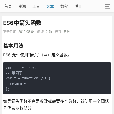
首页
资源
工具
文章
教程
栏目
ES6中箭头函数
更新日期:
2019-08-04
阅读:
2.7k
标签:
函数
基本用法
ES6 允许使用“箭头”（=>）定义函数。
var f = v => v;

// 等同于

var f = function (v) {

  return v;

};
如果箭头函数不需要参数或需要多个参数，就使用一个圆括
号代表参数部分。