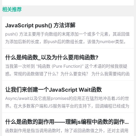
相关推荐
JavaScript push() 方法详解
push() 方法主要用于向数组的末尾添加一个或多个元素，其返回值
为添加后新的长度，即push后的数组长度，该值为number类型。
介绍：一个数组中添加新元素、把一个数组的值赋值到另一个数组
上、在对象使用push
什么是纯函数_以及为什么要用纯函数?
当我第一次听到 “纯函数 (Pure Function)” 这个术语的时候我很疑
惑。常规的函数做错了什么？为什么要变纯？ 为什么我需要纯的函
数？除非你已经知道什么是纯函数，否则你可能会问同样的疑惑
让我们来创建一个JavaScript Wait函数
Async/await以及它底层promises的应用正在猛烈地冲击着JS的世
界。在大多数客户端和JS服务端平台的支持下，回调编程已经成为
过去的事情。当然，基于回调的编程很丑陋的。
什么是函数的副作用——理解js编程中函数的副作用
函数副作用是指当调用函数时，除了返回函