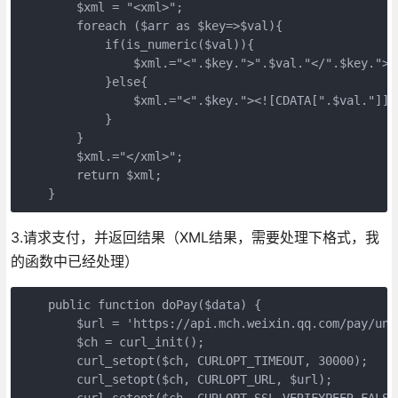
        $xml = "<xml>";

        foreach ($arr as $key=>$val){

            if(is_numeric($val)){

                $xml.="<".$key.">".$val."</".$key.">";
            }else{

                $xml.="<".$key."><![CDATA[".$val."]]><
            }

        }

        $xml.="</xml>";

        return $xml;

    }
3.请求支付，并返回结果（XML结果，需要处理下格式，我
的函数中已经处理）
    public function doPay($data) {      

        $url = 'https://api.mch.weixin.qq.com/pay/unif
        $ch = curl_init();     

        curl_setopt($ch, CURLOPT_TIMEOUT, 30000);

        curl_setopt($ch, CURLOPT_URL, $url);

        curl_setopt($ch, CURLOPT_SSL_VERIFYPEER,FALSE)