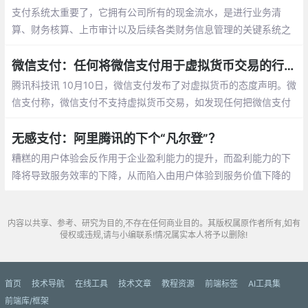
证个人身份以后即可开始支付宝小程序账号
支付系统太重要了，它拥有公司所有的现金流水，是进行业务清
申请并进行代码开发。
算、财务核算、上市审计以及后续各类财务信息管理的关键系统之
一。一家公司被收购后新老板们最关心的事也莫过于财务数据的准
确性了
微信支付：任何将微信支付用于虚拟货币交易的行为将予以清退
腾讯科技讯 10月10日，微信支付发布了对虚拟货币的态度声明。微
信支付称，微信支付不支持虚拟货币交易，如发现任何把微信支付
用于虚拟货币交易的行为，将予以清退处理。
无感支付：阿里腾讯的下个“凡尔登”？
糟糕的用户体验会反作用于企业盈利能力的提升，而盈利能力的下
降将导致服务效率的下降，从而陷入由用户体验到服务价值下降的
恶性循环。而在以体验经济为导向的商业活动中
内容以共享、参考、研究为目的,不存在任何商业目的。其版权属原作者所有,如有
侵权或违规,请与小编联系!情况属实本人将予以删除!
首页
技术导航
在线工具
技术文章
教程资源
前端标签
AI工具集
前端库/框架