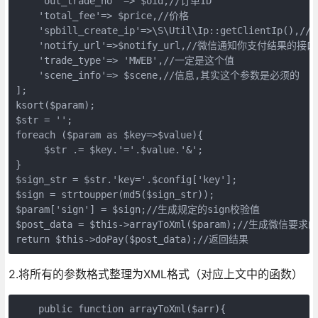
    'out_trade_no' => $oid,//订单ID

    'total_fee'=> $price,//价格

    'spbill_create_ip'=>\S\Util\Ip::getClientIp(),//
    'notify_url'=>$notify_url,//微信通知你支付结果的接口

    'trade_type'=> 'MWEB',//一定是这个值

    'scene_info'=> $scene,//信息,其实这个参数是必须的

];  

ksort($param);

$str = ''; 

foreach ($param as $key=>$value){

     $str .= $key.'='.$value.'&';

}   

$sign_str = $str.'key='.$config['key'];

$sign = strtoupper(md5($sign_str));

$param['sign'] = $sign;//生成规定的sign校验值

$post_data = $this->arrayToXml($param);//生成微信要求的
2.将所有的参数格式整理为XML格式（对应上文中的函数）
    public function arrayToXml($arr){
