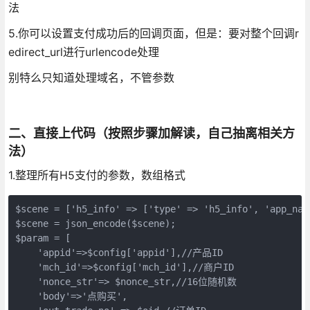
法
5.你可以设置支付成功后的回调页面，但是：要对整个回调r
edirect_url进行urlencode处理
别特么只知道处理域名，不管参数
二、直接上代码（按照步骤加解读，自己抽离相关方
法）
1.整理所有H5支付的参数，数组格式
$scene = ['h5_info' => ['type' => 'h5_info', 'app_
$scene = json_encode($scene);

$param = [ 

    'appid'=>$config['appid'],//产品ID

    'mch_id'=>$config['mch_id'],//商户ID

    'nonce_str'=> $nonce_str,//16位随机数

    'body'=>'点购买',
