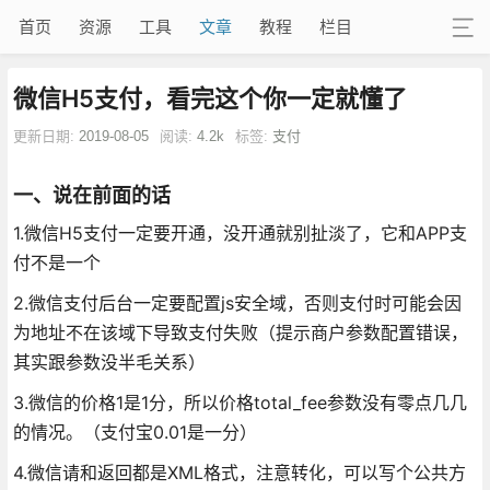
首页
资源
工具
文章
教程
栏目
微信H5支付，看完这个你一定就懂了
更新日期:
2019-08-05
阅读:
4.2k
标签:
支付
一、说在前面的话
1.微信H5支付一定要开通，没开通就别扯淡了，它和APP支
付不是一个
2.微信支付后台一定要配置js安全域，否则支付时可能会因
为地址不在该域下导致支付失败（提示商户参数配置错误，
其实跟参数没半毛关系）
3.微信的价格1是1分，所以价格total_fee参数没有零点几几
的情况。（支付宝0.01是一分）
4.微信请和返回都是XML格式，注意转化，可以写个公共方