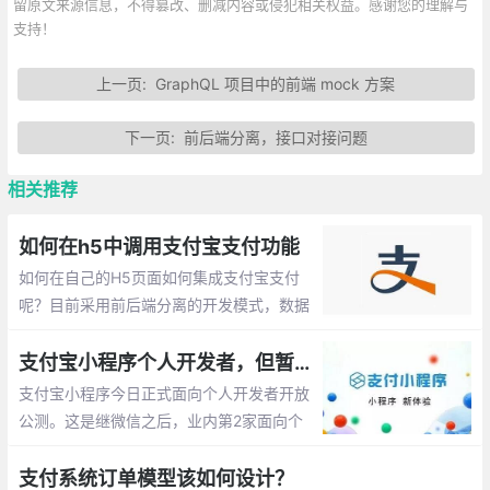
留原文来源信息，不得篡改、删减内容或侵犯相关权益。感谢您的理解与
支持！
上一页:
GraphQL 项目中的前端 mock 方案
下一页:
前后端分离，接口对接问题
相关推荐
如何在h5中调用支付宝支付功能
如何在自己的H5页面如何集成支付宝支付
呢？目前采用前后端分离的开发模式，数据
都是通过服务器那边获取的，现在需要集成
支付宝支付，下面就简单介绍下。
支付宝小程序个人开发者，但暂未开放支付接口
支付宝小程序今日正式面向个人开发者开放
公测。这是继微信之后，业内第2家面向个
人开发者开放的小程序平台。有开发能力的
个人用户可访问支付宝小程序平台，扫码验
支付系统订单模型该如何设计？