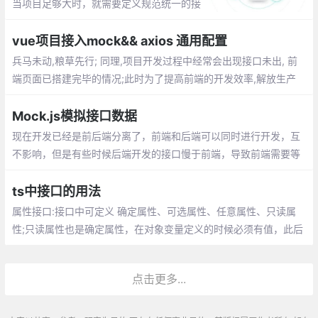
当项目足够大时，就需要定义规范统一的接
口，如何定义呢？方法可能不只一种，本文
使用axios+async/await进行接口的统一管
vue项目接入mock&& axios 通用配置
理。
兵马未动,粮草先行; 同理,项目开发过程中经常会出现接口未出, 前
端页面已搭建完毕的情况;此时为了提高前端的开发效率,解放生产
力,我们 FE 可以按照预定的接口文档做一些接口模拟的工作
Mock.js模拟接口数据
现在开发已经是前后端分离了，前端和后端可以同时进行开发，互
不影响，但是有些时候后端开发的接口慢于前端，导致前端需要等
待后端的接口完成才能完成前后端对接，为了解决这个痛点，出现
了模拟接口数据的方案
ts中接口的用法
属性接口:接口中可定义 确定属性、可选属性、任意属性、只读属
性;只读属性也是确定属性，在对象变量定义的时候必须有值，此后
不能修改、函数接口对方法传入的参数以及返回值进行约束
点击更多...