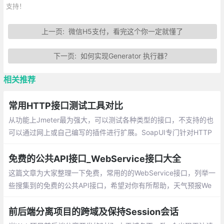
支持！
上一页:
微信H5支付，看完这个你一定就懂了
下一页:
如何实现Generator 执行器？
相关推荐
常用HTTP接口测试工具对比
从功能上Jmeter最为强大，可以测试各种类型的接口，不支持的也
可以通过网上或自己编写的插件进行扩展。SoapUI专门针对HTTP
类型的两种接口，其初衷更是专门测试Soap类型接口，对于其他协
议的接口不支持
免费的公共API接口_WebService接口大全
这篇文章为大家整理一下免费，常用的的WebService接口，列举一
些搜集到的免费的公共API接口，希望对你有所帮助，天气预报We
b服务，数据来源于中国气象局；IP地址来源搜索 WEB 服务；随机
英文、数字和中文简体字
前后端分离项目的跨域及保持Session会话