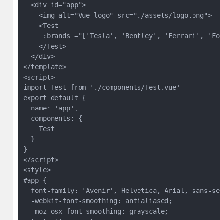
  <div id="app">

    <img alt="Vue logo" src="./assets/logo.png">

    <Test 

     :brands ="['Tesla', 'Bentley', 'Ferrari', 'For
    </Test>

  </div>

</template>

<script>

import Test from './components/Test.vue'

export default {

  name: 'app',

  components: {

    Test

  }

}

</script>

<style>

#app {

  font-family: 'Avenir', Helvetica, Arial, sans-ser
  -webkit-font-smoothing: antialiased;

  -moz-osx-font-smoothing: grayscale;
