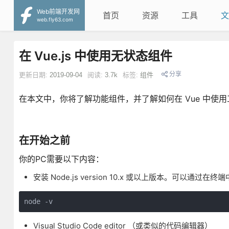
Web前端开发网
首页
资源
工具
文
web.fly63.com
在 Vue.js 中使用无状态组件
分享
更新日期:
2019-09-04
阅读:
3.7k
标签:
组件
在本文中，你将了解功能组件，并了解如何在 Vue 中使
在开始之前
你的PC需要以下内容：
安装 Node.js version 10.x 或以上版本。可以通
node -v
Visual Studio Code editor （或类似的代码编辑器）