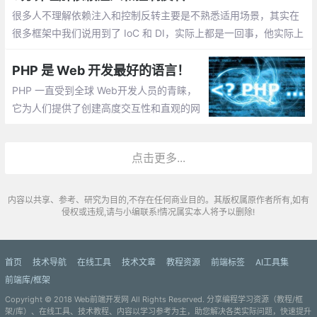
很多人不理解依赖注入和控制反转主要是不熟悉适用场景，其实在
很多框架中我们说用到了 IoC 和 DI，实际上都是一回事，他实际上
就是我们设计模式的一种：门面模式，也称外观模式。实际上，在
去理解 依赖注入 和 控制反转 时，我们需要有两个概念。
PHP 是 Web 开发最好的语言！
PHP 一直受到全球 Web开发人员的青睐，
它为人们提供了创建高度交互性和直观的网
站和Web应用程序的良好方式，包括语言的
广度、深度，且执行简单。以下五个原因，
点击更多...
我们来说明PHP是世界 Web开发的最佳语言
内容以共享、参考、研究为目的,不存在任何商业目的。其版权属原作者所有,如有
侵权或违规,请与小编联系!情况属实本人将予以删除!
首页
技术导航
在线工具
技术文章
教程资源
前端标签
AI工具集
前端库/框架