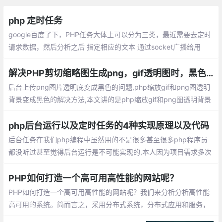
php 定时任务
google百度了下，PHP任务大体上可以分为三类，最近需要去定时
请求数据，然后分析之后 指定相应的文本 通过socket广播给用
户。具体的分析 制定文本的业务 不复杂。 使用curl 请求数据 。但
是对于定时任务这一块怎么使用都不行。
解决PHP剪切缩略图生成png，gif透明图时，黑色背景问题
后台上传png图片透明底变成黑色的问题,php缩放gif和png图透明
背景变成黑色的解决方法,本文讲的是php缩放gif和png图透明背景
变成黑色的解决方法， 工作中需要缩放一些gif图然后在去Imageco
pymerge
php后台运行以及定时任务的4种实现原理以及代码
后台任务在我们php编程中虽然用的不是很多甚至很多php程序员
都没听过甚至觉得后台运行是不可能实现的,本人因为项目需求多次
演变在这里分享给大家：写成网页浏览的形式打开即执行然后用htt
p监控
PHP如何打造一个高可用高性能的网站呢？
PHP如何打造一个高可用高性能的网站呢？我们来分析分析高性能
高可用的系统。简而言之，采用分布式系统，分布式应用和服务，
分布式数据和存储，分布式静态资源，分布式计算，分布式配置和