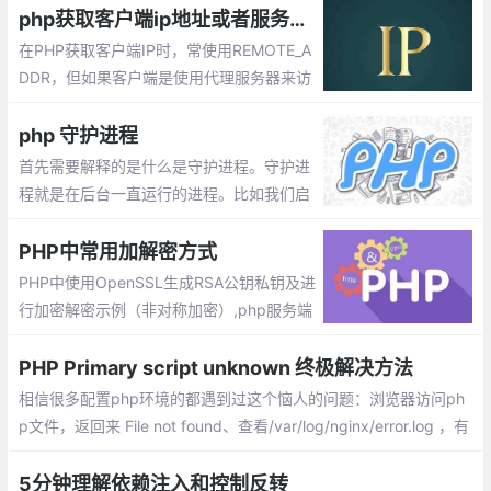
分布式锁。负载均衡，故障转移，实现高并发。
php获取客户端ip地址或者服务器ip地址
在PHP获取客户端IP时，常使用REMOTE_A
DDR，但如果客户端是使用代理服务器来访
问，那取到的是代理服务器的 IP 地址，而不
是真正的客户端 IP 地址。要想透过代理服务
php 守护进程
器取得客户端的真实 IP 地址，就要使用HTT
首先需要解释的是什么是守护进程。守护进
P_X_FORWARDED_FOR
程就是在后台一直运行的进程。比如我们启
动的httpd,mysqld等进程都是常驻内存内运
行的程序。
PHP中常用加解密方式
PHP中使用OpenSSL生成RSA公钥私钥及进
行加密解密示例（非对称加密）,php服务端
与客户端交互、提供开放api时，通常需要对
敏感的部分api数据传输进行数据加密，这时
PHP Primary script unknown 终极解决方法
候rsa非对称加密就能派上用处了，下面通过
相信很多配置php环境的都遇到过这个恼人的问题：浏览器访问ph
一个例子来说明如何用php来实现数据的加
p文件，返回来 File not found、查看/var/log/nginx/error.log ，有
密解密
Primary script unknown，类似如下：
5分钟理解依赖注入和控制反转