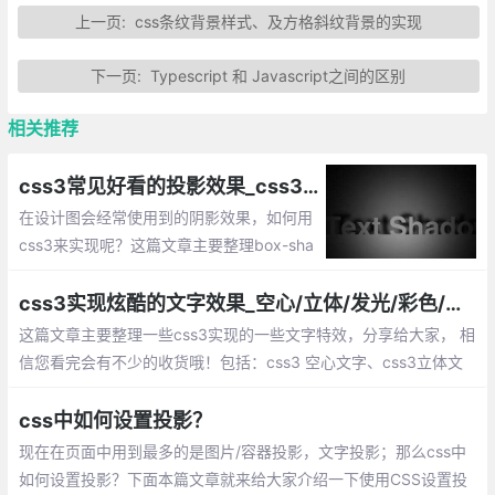
上一页:
css条纹背景样式、及方格斜纹背景的实现
下一页:
Typescript 和 Javascript之间的区别
相关推荐
css3常见好看的投影效果_css3阴影box-shadow高大上用法
在设计图会经常使用到的阴影效果，如何用
css3来实现呢？这篇文章主要整理box-sha
dow的一些好看常用的投影效果。
css3实现炫酷的文字效果_空心/立体/发光/彩色/浮雕/纹理等文字特效
这篇文章主要整理一些css3实现的一些文字特效，分享给大家， 相
信您看完会有不少的收货哦！包括：css3 空心文字、css3立体文
字、css3发光文字、css3彩色文字、css3浮雕文字、css3纹理文
字
css中如何设置投影？
现在在页面中用到最多的是图片/容器投影，文字投影；那么css中
如何设置投影？下面本篇文章就来给大家介绍一下使用CSS设置投