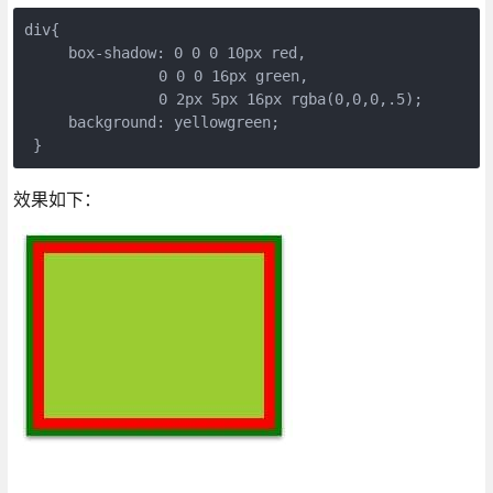
div{  

     box-shadow: 0 0 0 10px red,

　　　　　　　   0 0 0 16px green,

　　　　　　　   0 2px 5px 16px rgba(0,0,0,.5);     

     background: yellowgreen;

 }
效果如下：