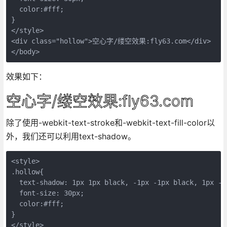
  color:#fff;

} 

</style>

<div class="hollow">空心字/缕空效果:fly63.com</div>  

</body>
效果如下：
空心字/缕空效果:fly63.com
除了使用-webkit-text-stroke和-webkit-text-fill-color以
外，我们还可以利用text-shadow。
<style>

.hollow{

  text-shadow: 1px 1px black, -1px -1px black, 1px -1
  font-size: 30px; 

  color:#fff;

} 

</style>
