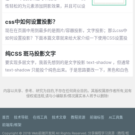
性轻松的为元素添加阴影效果，并且可以设
置多组效果。把box-shadow特性的两个偏
移量设置为0，将模糊值blur也设置为0，此
css中如何设置投影？
时增加扩张半径，就会使元素的投影变为实
现在在页面中用到最多的是图片/容器投影，文字投影；那么css中
线边框。
如何设置投影？下面本篇文章就来给大家介绍一下使用CSS设置投
影效果的方法，希望对大家有所帮助。
纯CSS 斑马投影文字
要实现多层文字，我首先想到的是文字投影 text-shadow ，但通常
text-shadow 只能投个纯色出来。于是思路要改一下，黑色和白色
层是投影，斑马条纹是真正的文字本身。
内容以共享、参考、研究为目的,不存在任何商业目的。其版权属原作者所有,如有
侵权或违规,请与小编联系!情况属实本人将予以删除!
首页
技术导航
在线工具
技术文章
教程资源
前端标签
AI工具集
前端库/框架