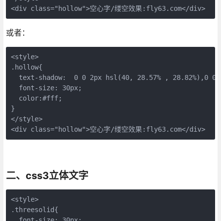
<div class="hollow">空心字/缕空效果:fly63.com</div>
或者：
<style>

.hollow{

  text-shadow:  0 0 2px hsl(40, 28.57% , 28.82%),0 0
  font-size: 30px; 

  color:#fff;

} 

</style>

<div class="hollow">空心字/缕空效果:fly63.com</div>
二、css3立体文字
<style>

.threesolid{       

  font-size: 30px; 
