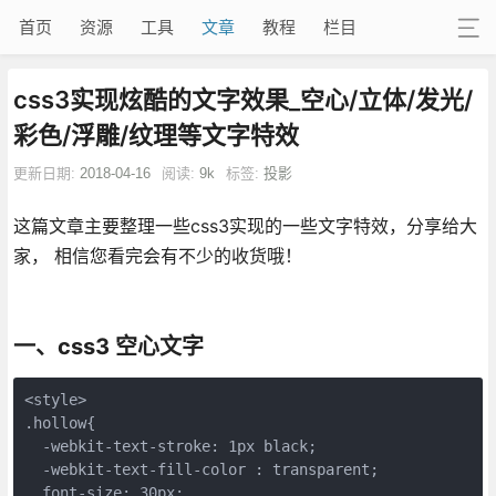
首页
资源
工具
文章
教程
栏目
css3实现炫酷的文字效果_空心/立体/发光/
彩色/浮雕/纹理等文字特效
更新日期:
2018-04-16
阅读:
9k
标签:
投影
这篇文章主要整理一些css3实现的一些文字特效，分享给大
家， 相信您看完会有不少的收货哦！
一、css3 空心文字
<style>

.hollow{

  -webkit-text-stroke: 1px black;  

  -webkit-text-fill-color : transparent;

  font-size: 30px; 
