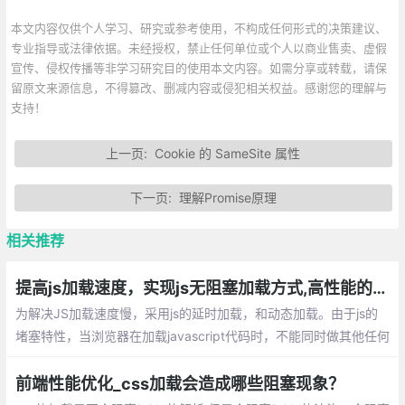
本文内容仅供个人学习、研究或参考使用，不构成任何形式的决策建议、
专业指导或法律依据。未经授权，禁止任何单位或个人以商业售卖、虚假
宣传、侵权传播等非学习研究目的使用本文内容。如需分享或转载，请保
留原文来源信息，不得篡改、删减内容或侵犯相关权益。感谢您的理解与
支持！
上一页:
Cookie 的 SameSite 属性
下一页:
理解Promise原理
相关推荐
提高js加载速度，实现js无阻塞加载方式,高性能的加载执行JavaScript
为解决JS加载速度慢，采用js的延时加载，和动态加载。由于js的
堵塞特性，当浏览器在加载javascript代码时，不能同时做其他任何
事情，如果javascript执行时间越久，浏览器等待响应的时间就越
久。
前端性能优化_css加载会造成哪些阻塞现象？