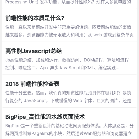
Processing Unit) 发挥功能，从而提升性能吗？现在大多数电脑的
显卡都支持硬件加速。鉴于此，我们可以发挥GPU的力量，从而使
我们的网站或应用表现的更为流畅。
前端性能的本质是什么?
性能一直以来是前端开发中非常重要的话题。随着前端能做的事情
越来越多，浏览器能力被无限放大和利用：从 web 游戏到复杂单页
面应用，从 NodeJS 服务到 web VR/AR 和数据可视化，前端工程
师总是在突破极限
高性能Javascript总结
Js高性能总结：加载和运行、数据访问、D
OM编程、算法和流程控制、响应接口、Aja
x 异步JavaScript和XML、编程实践...
2018 前端性能检查表
性能十分重要。然而，我们真的知道性能瓶颈具体在哪儿吗？是执
行复杂的 JavaScript，下载缓慢的 Web 字体，巨大的图片，还是
卡顿的渲染？研究摇树（Tree Shaking），作用域提升（Scope H
oisting）
BigPipe_高性能流水线页面技术
BigPipe是一个重新设计的基础动态网页服务体系。大体思路是，分
解网页成叫做Pagelets的小块，然后通过Web服务器和浏览器建立