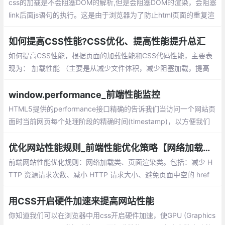
css的加载是不会阻塞DOM的解析,但是会阻塞DOM的渲染，会阻塞
link后面js语句的执行。这是由于浏览器为了防止html页面的重复渲
染而降低性能，所以浏览器只会在加载的时候去解析dom树，然后
等在css加载完成之后才进行dom的渲染以及执行后面的js语句。
如何提高CSS性能?CSS优化、提高性能提升总汇
如何提高CSS性能，根据页面的加载性能和
CSS代码性能，主要表现为： 加载性能
（主要是从减少文件体积，减少阻塞加载，
提高并发方面入手），选择器性能，渲染性
window.performance_前端性能监控
能，可维护性。
HTML5提供的performance接口精确的告诉我们当访问一个网站页
面时当前网页每个处理阶段的精确时间(timestamp)，以方便我们
进行前端分析
优化网站性能规则_前端性能优化策略【网络加载、页面渲染】
前端网站性能优化规则：网络加载类、页面渲染类。包括：减少 H
TTP 资源请求次数、减小 HTTP 请求大小、避免页面中空的 href
和 src、合理设置 Etag 和 Last-Modified、使用可缓存的 AJAX、
减少 DOM 元素数量和深度等
用CSS开启硬件加速来提高网站性能
你知道我们可以在浏览器中用css开启硬件加速，使GPU (Graphics