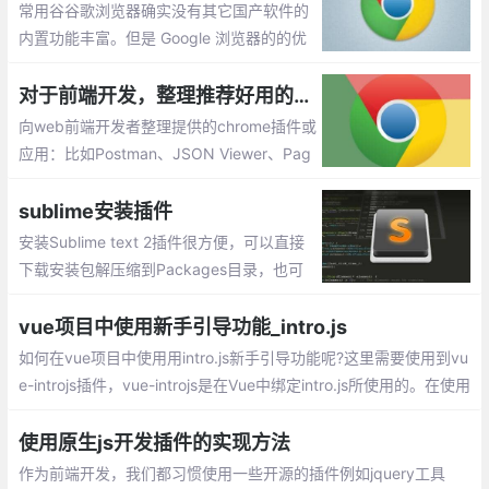
常用谷谷歌浏览器确实没有其它国产软件的
内置功能丰富。但是 Google 浏览器的的优
点恰恰就体现在拥有超简约的界面，以及支
持众多强大好用的扩展程序，用户能够按照
对于前端开发，整理推荐好用的chrome插件或应用
自己的喜好去个性化定制浏览器。今天我就
向web前端开发者整理提供的chrome插件或
给大家介绍几款自己常用的插件。
应用：比如Postman、JSON Viewer、Pag
e Ruler 、ChromeADB 等等
sublime安装插件
安装Sublime text 2插件很方便，可以直接
下载安装包解压缩到Packages目录，也可
以安装package control组件，然后直接在
线安装
vue项目中使用新手引导功能_intro.js
如何在vue项目中使用用intro.js新手引导功能呢?这里需要使用到vu
e-introjs插件，vue-introjs是在Vue中绑定intro.js所使用的。在使用
vue-introjs前，需要先安装intro.js
使用原生js开发插件的实现方法
作为前端开发，我们都习惯使用一些开源的插件例如jquery工具