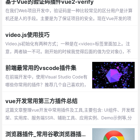
基于Vue的验证码插件vue2-verify
在我们Web项目开发中，验证码是一种比较常见的区分用户是计算
机还是人的手段。主要是为了保证项目的安全。现在Vue开发的项
目很多，基本都是前后端分离的。给大家推荐一个基于Vue比较好
用的验证码插件vue2-verify。但是大家要注意一点
video.js使用技巧
Video.js初始化有两种方式；一种是在<video>标签里面加上。注
意，两者缺一不可。刚开始的时候我觉得后面的值为空对象{}，不
放也行，导致播放器加载不出来，后来加上来就可以了。
前端最常用的vscode插件集
在前端开发中，使用Visual Studio Code有
哪些你常用的插件？推荐几个自己喜欢的，
不带链接，自己搜索安装吧。这些都是比较
实用、前端必备的插件集
vue开发常用第三方插件总结
这篇文章整理vue开发中常用插件及工具,主要包含: UI组件、开发框
架、实用库、服务端SSR、辅助工具、应用实例、Demo示例等,分
享给大家,希望对大家有所帮助
浏览器插件_常用谷歌浏览器插件推荐