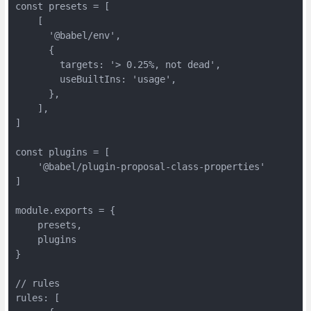
const presets = [

    [

      '@babel/env',

      {

        targets: '> 0.25%, not dead',

        useBuiltIns: 'usage',

      },

    ],

]

const plugins = [

    '@babel/plugin-proposal-class-properties'

]

module.exports = { 

    presets, 

    plugins 

}

// rules

rules: [
