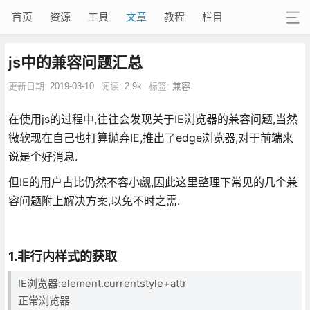
首页
资源
工具
文章
教程
栏目
js中的兼容问题汇总
更新日期:
2019-03-10
阅读:
2.9k
标签:
兼容
在使用js的过程中,往往会发现关于IE浏览器的兼容问题,当然
微软现在自己也打算抛弃IE,推出了edge浏览器,对于前端来
说是个好消息.
但IE的用户占比仍然不容小觑,因此这里整理下常见的几个兼
容问题附上解决方案,以免不时之需.
1.非行内样式的获取
IE浏览器:element.currentstyle+attr
正常浏览器