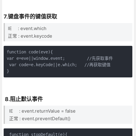
7.键盘事件的键值获取
IE : event.which
正常 : event.keycode
function code(eve){

var e=eve||window.event;         //先获取事件

 var code=e.keyCode||e.which;   //再获取键值

}
8.阻止默认事件
IE : event.returnValue = false
正常 : event.preventDefault()
 function stopDefault(e){
