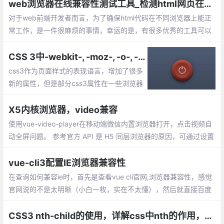
web浏览器在线兼容性测试工具_检测html网页在不同浏览器上的兼容问题
对于web前端开发者而言，为了确保html代码在不同浏览器上能正
常工作，是一件很麻烦的事情，幸运的是，有很多优秀的工具可以
帮助测试浏览器的兼容性，下面就为大家推荐一下比较流行的web
浏览器在线兼容性测试工具。
CSS 3中-webkit-, -moz-, -o-, -ms-这些私有前缀的含义和兼容
css3作为页面样式的表现语言，增加了很多
新的属性，但是部分css3属性在一些浏览器
上还处于试验阶段，所以为了有效的显示cs
s3的样式，对应不同的浏览器内核需要不同
X5内核浏览器，video兼容
的前缀声明。
使用vue-video-player在移动端微信内置浏览器打开，点击视频自
动全屏问题。 参考官方 API 是 H5 同层浏览器的原因，可通过设置
video属性来处理。
vue-cli3配置IE浏览器兼容性
在查询如何兼容ie时，首先是查看vue cli官网,浏览器兼容性，感觉
官网说的不是太明晰（小白一枚，实在不太懂），然后就直接百度
了，网上方法基本类似，都是用 browserslist,babel-polyfill等
CSS3 nth-child的使用，详解css中nth的作用，以及nth-child的兼容写法