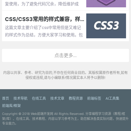
复使用，为了避免代码冗余，降低维护成
本。我们需要使用CSS预编译工具【Sass/L
ess/Stylus】，随着这些工具的流行，CSS
CSS/CSS3常用的样式兼容，样式总结
变量也开始规范制定，目前很多浏览器都已
这篇文章主要介绍了css中常用但是又难记
经支持了
的样式作为总结，方便大家学习和使用。包
括了‘单行缩略号‘、’css圆角兼容’、‘元素阴
影’，‘border取消宽度影响’,‘css3的背景渐
点击更多...
变’，‘css的透明’等等
内容以共享、参考、研究为目的,不存在任何商业目的。其版权属原作者所有,如有
侵权或违规,请与小编联系!情况属实本人将予以删除!
首页
技术导航
在线工具
技术文章
教程资源
前端标签
AI工具集
前端库/框架