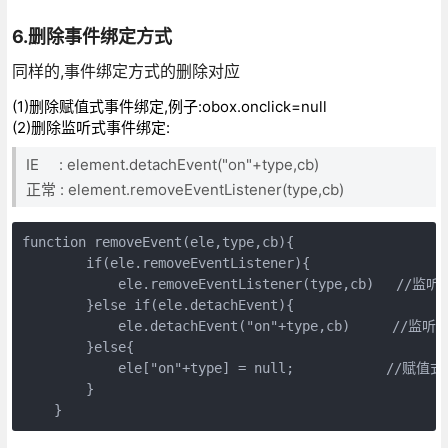
6.删除事件绑定方式
同样的,事件绑定方式的删除对应
(1)删除赋值式事件绑定,例子:obox.onclick=null
(2)删除监听式事件绑定:
IE : element.detachEvent("on"+type,cb)
正常 : element.removeEventListener(type,cb)
function removeEvent(ele,type,cb){

        if(ele.removeEventListener){

            ele.removeEventListener(type,cb)　 //
        }else if(ele.detachEvent){

            ele.detachEvent("on"+type,cb)　　　//监听
        }else{

            ele["on"+type] = null;　　　　　　 //赋值
        }

    }