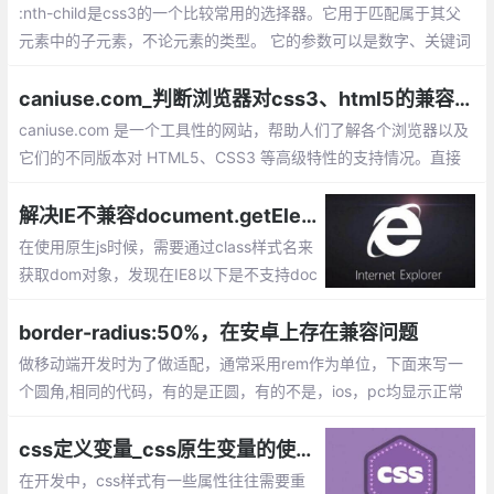
:nth-child是css3的一个比较常用的选择器。它用于匹配属于其父
元素中的子元素，不论元素的类型。 它的参数可以是数字、关键词
或公式。
caniuse.com_判断浏览器对css3、html5的兼容性测试工具
caniuse.com 是一个工具性的网站，帮助人们了解各个浏览器以及
它们的不同版本对 HTML5、CSS3 等高级特性的支持情况。直接
在上面的输入框中输入想要搜索的属性。然后结果就直接出来了。
解决IE不兼容document.getElementByClassName()的实现方法
在使用原生js时候，需要通过class样式名来
获取dom对象，发现在IE8以下是不支持doc
ument.getElementByClassName()这种方
法的。那么我们如何来实现获取classname
border-radius:50%，在安卓上存在兼容问题
的兼容写法呢？
做移动端开发时为了做适配，通常采用rem作为单位，下面来写一
个圆角,相同的代码，有的是正圆，有的不是，ios，pc均显示正常
css定义变量_css原生变量的使用和兼容 附带还有更高性能，文件更高压缩率的好处
在开发中，css样式有一些属性往往需要重