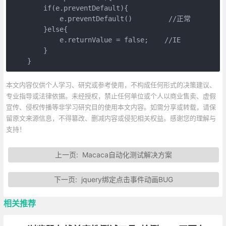
        if(e.preventDefault){

            e.preventDefault()         //正常

        }else{

            e.returnValue = false;    //IE

        }

    }
本文内容仅供个人学习、研究或参考使用，不构成任何形式的决策建议、
专业指导或法律依据。未经授权，禁止任何单位或个人以商业售卖、虚假
宣传、侵权传播等非学习研究目的使用本文内容。如需分享或转载，请保
留原文来源信息，不得篡改、删减内容或侵犯相关权益。感谢您的理解与
支持！
上一页:
Macaca自动化测试解决方案
下一页:
jquery绑定点击事件动画BUG
相关推荐