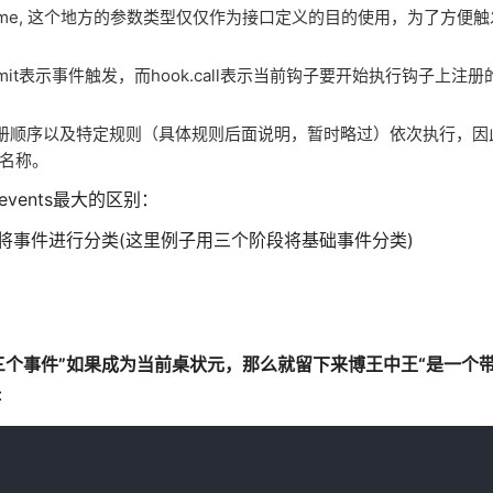
geName, 这个地方的参数类型仅仅作为接口定义的目的使用，为了方便
.emit表示事件触发，而hook.call表示当前钩子要开始执行钩子上注
事件就按照注册顺序以及特定规则（具体规则后面说明，暂时略过）依次执行，
事件名称。
vents最大的区别：
k 将事件进行分类(这里例子用三个阶段将基础事件分类)
三个事件”如果成为当前桌状元，那么就留下来博王中王“是一个
: