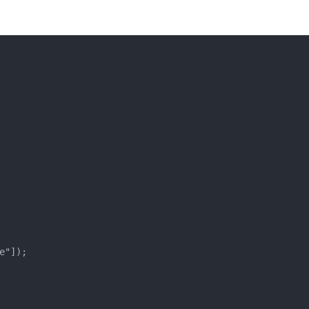
"]);
