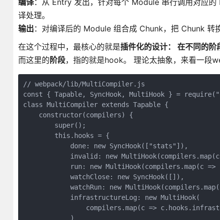
编译
：从 Entry 发出，针对每个 Module 串行调用对应的
译处理。
输出
：对编译后的 Module 组合成 Chunk，把 Chun
在这个过程中，最核心的就是
插件化的设计： 在不同的阶
而这里的
阶段
，指的就是hook。 理论太抽象，来看一段webp
// webpack/lib/MultiCompiler.js

const { Tapable, SyncHook, MultiHook } = require("t
class MultiCompiler extends Tapable {

    constructor(compilers) {

        super();

        this.hooks = {

            done: new SyncHook(["stats"]),

            invalid: new MultiHook(compilers.map(c
            run: new MultiHook(compilers.map(c => 
            watchClose: new SyncHook([]),

            watchRun: new MultiHook(compilers.map(
            infrastructureLog: new MultiHook(

                compilers.map(c => c.hooks.infrastr
            )
