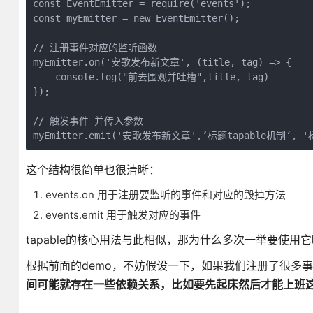
const EventEmitter = require('events');

const myEmitter = new EventEmitter();

// 注册事件对应的监听函数

myEmitter.on('安歌发布新文章', (title, tag) => {

    console.log("前去围观并吐槽",title, tag)

});

// 触发事件 并传入参数

myEmitter.emit('安歌发布新文章',’标题tapable机制‘, '标
这个结构很简单也很清晰：
events.on 用于注册要监听的事件和对应的毁掉方法
events.emit 用于触发对应的事件
tapable的核心用法与此相似，那为什么多次一举要使用
根据前面的demo，不妨假设一下，如果我们注册了很多事件，比如event
间可能就存在一些依赖关系，比如要先起床然后才能上班这样