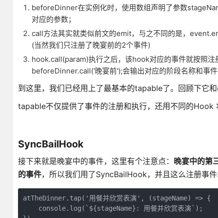
beforeDinner在实例化时，使用数组声明了参数sta
对应的参数；
call方法其实就类似前文的emit，与之不同的是，event
(当然我们只注册了晚宴前的2个事件)
hook.call(param)执行之后，该hook对应的
beforeDinner.call('晚宴前');会输出对应的阶段名称和
到这里，我们已经用上了最基本的tapable了。回顾下它和e
tapable不仅提供了事件的注册和执行，还用不同的Hoo
SyncBailHook
接下来就是晚宴中的事件，这里有个注意点：
晚宴中的第
的事件
，所以我们用了SyncBailHook，并且这么注册事件
atTheDinner.tap('用餐并欣赏表演', (stageName) => {

    console.log(`${stageName}: 用餐并欣赏表演`);
