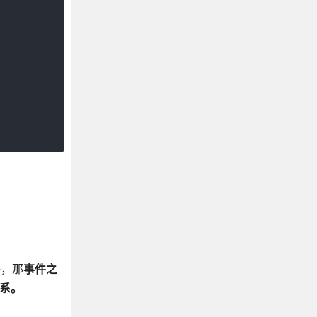
等，那
事件之
关系。