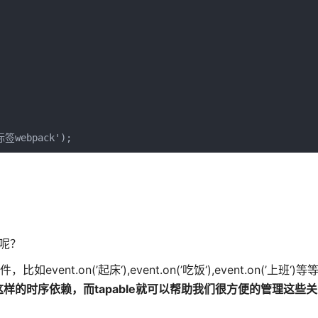
签webpack');
它呢？
.on(’起床‘),event.on(’吃饭‘),event.on(’上班‘)等
的时序依赖，而tapable就可以帮助我们很方便的管理这些