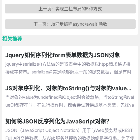
上一页:
实现三栏布局的5种方式
下一页:
Js异步编程async/await 函数
相关推荐
Jquery如何序列化form表单数据为JSON对象
jquery中serialize()方法做的是将表单中的数据以htpp请求格式拼
接成字符串。serialize确实是能够解决一般的提交数据，但是有时
我们需要的是一个object对象，而不是字符串（比如jqgrid reload
时设置查询条件参数，就需要object对象）。
JS对象序列化、对象的toString()与对象的valueOf()
当对象的value为undefined和Object时会被忽略，当toString和val
ueOf都存在时，在进行操作时，都会尝试转换成基本类型，先找va
lueOf,如果返回基本类型，这只调用valueOf，如果不是，比如是对
象的话，就去找toString,如果也返回Object，就会报错
如何将JSON反序列化为JavaScript对象？
JSON（JavaScript Object Notation）用于与Web服务器或REST
Full API交换数据，从Web服务器接收的数据始终是字符串。为了使