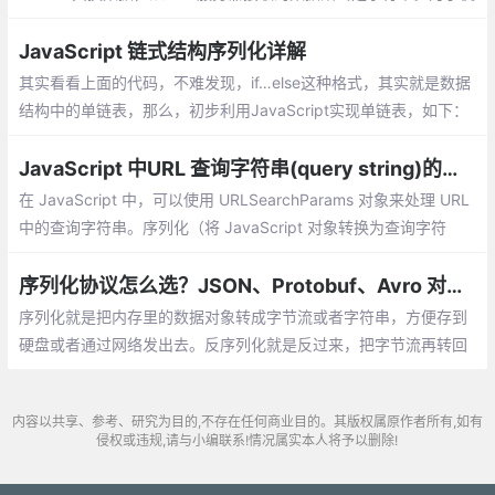
用这些数据，您需要使用JSON.parse()解析数据，它将返回一个Ja
vaScript对象或对象数组。
JavaScript 链式结构序列化详解
其实看看上面的代码，不难发现，if…else这种格式，其实就是数据
结构中的单链表，那么，初步利用JavaScript实现单链表，如下：
JavaScript 中URL 查询字符串(query string)的序列与反序列化
在 JavaScript 中，可以使用 URLSearchParams 对象来处理 URL
中的查询字符串。序列化（将 JavaScript 对象转换为查询字符
串）可以使用 URLSearchParams 对象的 append() 方法
序列化协议怎么选？JSON、Protobuf、Avro 对比分析
序列化就是把内存里的数据对象转成字节流或者字符串，方便存到
硬盘或者通过网络发出去。反序列化就是反过来，把字节流再转回
内存里的对象。序列化协议为什么重要？有三个原因：
内容以共享、参考、研究为目的,不存在任何商业目的。其版权属原作者所有,如有
侵权或违规,请与小编联系!情况属实本人将予以删除!