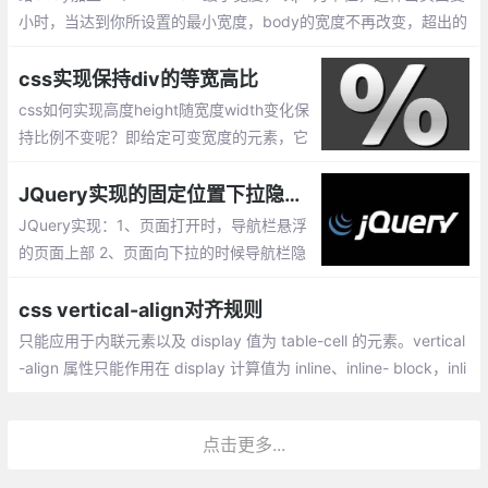
小时，当达到你所设置的最小宽度，body的宽度不再改变，超出的
部分会用横向滚动条显示，其内所有元素的布局也不会受影响。
css实现保持div的等宽高比
css如何实现高度height随宽度width变化保
持比例不变呢？即给定可变宽度的元素，它
将确保其高度以响应的方式保持成比例(即，
其宽度与高度的比率保持恒定)。这里以 4:3
JQuery实现的固定位置下拉隐藏上拉显示悬浮导航菜单
为例，通过2种方式来实现
JQuery实现：1、页面打开时，导航栏悬浮
的页面上部 2、页面向下拉的时候导航栏隐
藏 3、页面向上拉的时候导航栏出现。
css vertical-align对齐规则
只能应用于内联元素以及 display 值为 table-cell 的元素。vertical
-align 属性只能作用在 display 计算值为 inline、inline- block，inli
ne-table 或 table-cell 的元素上。
点击更多...