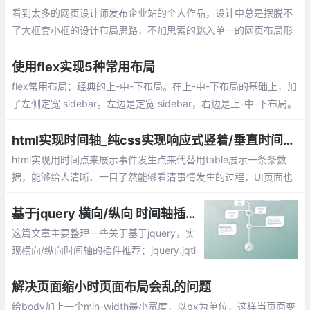
看到太多的网页设计师发布企业站的个人作品，设计中总是摆脱不
了大框套小框的设计布局思路，不加思索的跳入单一的网页布局形
式中，于是就有了把企业站常用的页面布局方式总结一下的想法
使用flex实现5种常用布局
flex常用布局：经典的上-中-下布局。在上-中-下布局的基础上，加
了左侧定宽 sidebar。左边是定宽 sidebar，右边是上-中-下布局。
还是上-中-下布局，区别是 header 固定在顶部，不会随着页面滚
动。左侧 sidebar 固定在左侧且与视窗同高，当内容超出视窗高度
html实现时间轴_纯css实现响应式竖着/垂直时间抽布局效果
时，在 sidebar 内部出现滚动条。
html实现用时间点来展示事件发生点来代替用table展示一条条数
据，能够给人清晰、一目了然能够看清事情发生的过程，UI页面也
显示的那么清晰。如何用css+html做出时间轴展示事件点的？
基于jquery 横向/纵向 时间轴插件推荐
这篇文章主要整理一些关于基于jquery，实
现横向/纵向时间轴的插件推荐：jquery.jqti
meline插件、timeline.js插件、Timeglider.js
插件、Melon HTML5 、jQuery Timelinr、T
解决页面缩小时页面布局会乱的问题
imeline Porfolio
给body加上一个min-width最小宽度，以px为单位，这样当页面变