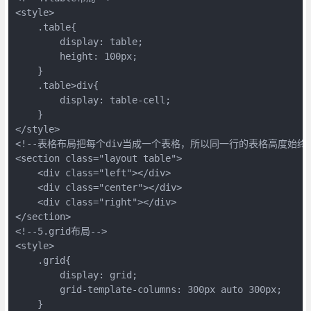
<style>

    .table{

        display: table;

        height: 100px;

    }

    .table>div{

        display: table-cell;

    }

</style>

<!--表格布局把每个div当成一个表格，所以同一行的表格高度始终是
<section class="layout table">

    <div class="left"></div>

    <div class="center"></div>

    <div class="right"></div>

</section>

<!--5.grid布局-->

<style>

    .grid{

        display: grid;

        grid-template-columns: 300px auto 300px;

    }
