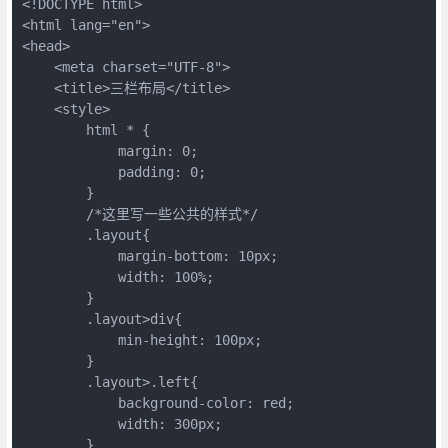
<!DOCTYPE html>

<html lang="en">

<head>

    <meta charset="UTF-8">

    <title>三栏布局</title>

    <style>

        html * {

            margin: 0;

            padding: 0;

        }

        /*这里写一些公共的样式*/

        .layout{

            margin-bottom: 10px;

            width: 100%;

        }

        .layout>div{

            min-height: 100px;

        }

        .layout>.left{

            background-color: red;

            width: 300px;

        }
