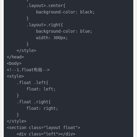
        .layout>.center{

            background-color: black;

        }

        .layout>.right{

            background-color: blue;

            width: 300px;

        }

    </style>

</head>

<body>

<!--1.float布局-->

<style>

    .float .left{

        float: left;

    }

    .float .right{

        float: right;

    }

</style>

<section class="layout float">

    <div class="left"></div>
