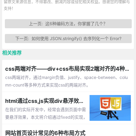
留原文来源信息，不得篡改、删减内容或侵犯相关权益。感谢您的理解与
支持！
上一页:
这6种编码方法，你掌握了几个？
下一页:
如何使用 JSON.stringify() 去序列化一个 Error?
相关推荐
css两端对齐——div+css布局实现2端对齐的4种方法总结
css两端对齐，通过margin负值、justify、space-between、colu
mn-count等多种方式来实现css的两端对齐。
html通过css,js实现div悬浮效果总汇，如原生JS实现滚动到一定位置实现div悬浮
在我们的实际开发中，经常会遇到页面中需
要悬浮效果，本文将介绍通过fixed的实现，
以及通过原生Js实现滚动到一定位置，实现
div的悬浮
网站首页设计常见的6种布局方式