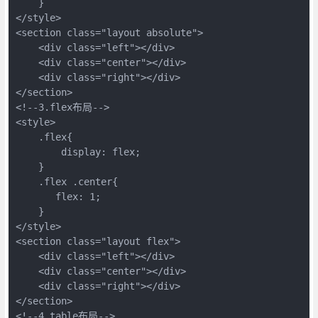
    }

</style>

<section class="layout absolute">

    <div class="left"></div>

    <div class="center"></div>

    <div class="right"></div>

</section>

<!--3.flex布局-->

<style>

    .flex{

        display: flex;

    }

    .flex .center{

       flex: 1;

    }

</style>

<section class="layout flex">

    <div class="left"></div>

    <div class="center"></div>

    <div class="right"></div>

</section>

<!--4.table布局-->
