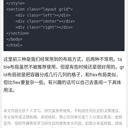
</style>

<section class="layout grid">

    <div class="left"></div>

    <div class="center"></div>

    <div class="right"></div>

</section>

</body>

</html>
这里前三种是我们经常用到的布局方式，后两种不常用。ta
ble布局虽然不被推荐使用，但是有些时候还是很好用的。gr
id布局就是把容器分成几行几列的格子，和flex布局类似，
但比flex要复杂一些。有兴趣的话可以自己去查阅一下具体
用法。
本文内容仅供个人学习、研究或参考使用，不构成任何形式的决策建议、
专业指导或法律依据。未经授权，禁止任何单位或个人以商业售卖、虚假
宣传、侵权传播等非学习研究目的使用本文内容。如需分享或转载，请保