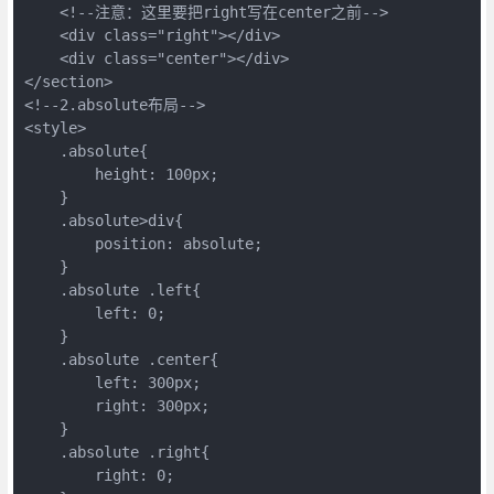
    <!--注意：这里要把right写在center之前-->

    <div class="right"></div>

    <div class="center"></div>

</section>

<!--2.absolute布局-->

<style>

    .absolute{

        height: 100px;

    }

    .absolute>div{

        position: absolute;

    }

    .absolute .left{

        left: 0;

    }

    .absolute .center{

        left: 300px;

        right: 300px;

    }

    .absolute .right{

        right: 0;
