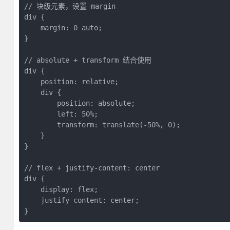
// 块级元素，设置 margin

div {

    margin: 0 auto;

}

// absolute + transform 结合使用

div {

    position: relative;

    div {

        position: absolute;

        left: 50%;

        transform: translate(-50%, 0);

    }

}

// flex + justify-content: center

div {

    display: flex;

    justify-content: center;

}