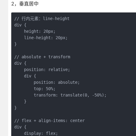
2，垂直居中
// 行内元素：line-height

div {

    height: 20px;

    line-height: 20px;

}

// absolute + transform

div {

    position: relative;

    div {

        position: absolute;

        top: 50%;

        transform: translate(0, -50%);

    }

}

// flex + align-items: center

div {

    display: flex;
