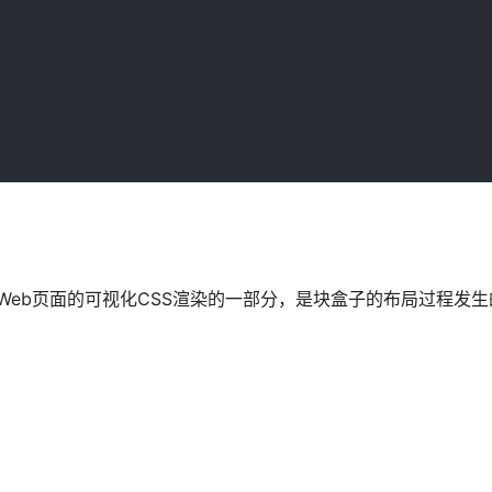
，BFC） 是Web页面的可视化CSS渲染的一部分，是块盒子的布局过程