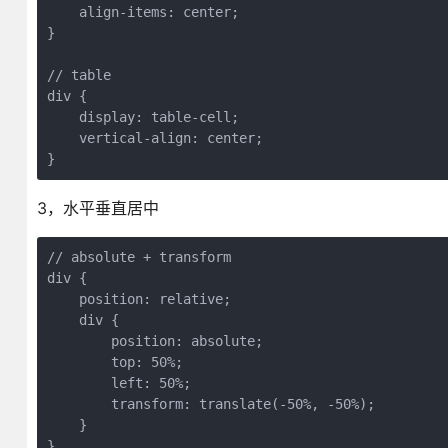
    align-items: center;

}

// table

div {

    display: table-cell;

    vertical-align: center;

}
3，水平垂直居中
// absolute + transform

div {

    position: relative;

    div {

        position: absolute;

        top: 50%;

        left: 50%;

        transform: translate(-50%, -50%);

    }

}
