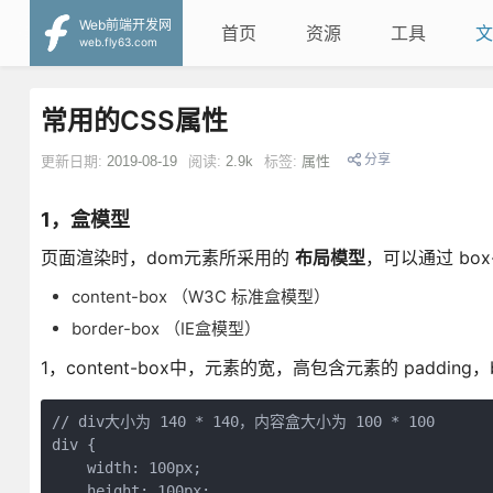
Web前端开发网
首页
资源
工具
文
web.fly63.com
常用的CSS属性
分享
更新日期:
2019-08-19
阅读:
2.9k
标签:
属性
1，盒模型
页面渲染时，dom元素所采用的
布局模型
，可以通过 bo
content-box （W3C 标准盒模型）
border-box （IE盒模型）
1，content-box中，元素的宽，高包含元素的 padding，b
// div大小为 140 * 140，内容盒大小为 100 * 100

div {

    width: 100px;

    height: 100px;
