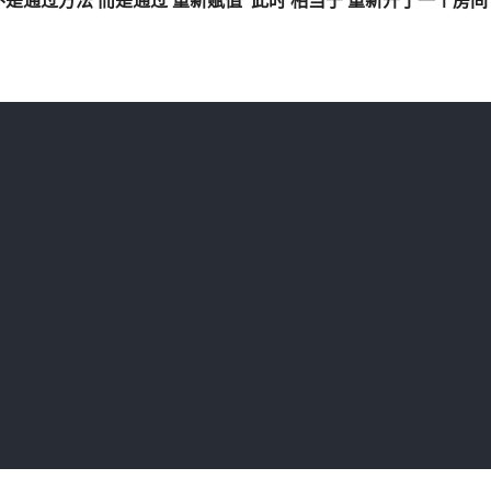
通过方法 而是通过 重新赋值 此时 相当于 重新开了一个房间