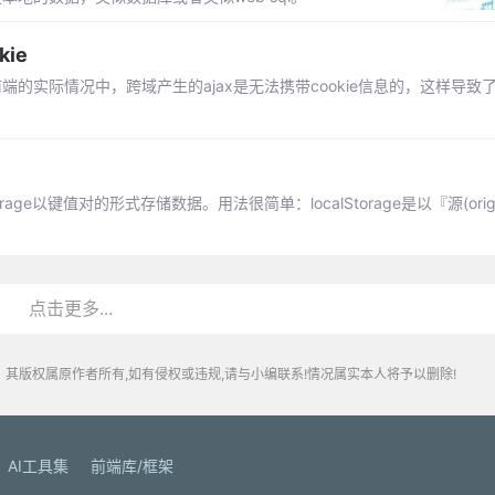
ie
端的实际情况中，跨域产生的ajax是无法携带cookie信息的，这样导致了ses
lStorage以键值对的形式存储数据。用法很简单：localStorage是以『源(ori
点击更多...
其版权属原作者所有,如有侵权或违规,请与小编联系!情况属实本人将予以删除!
AI工具集
前端库/框架