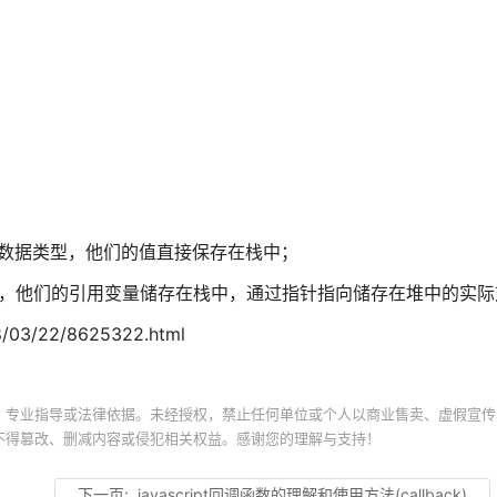
ed这些基本数据类型，他们的值直接保存在栈中；
xp这些引用类型，他们的引用变量储存在栈中，通过指针指向储存在堆中的实
8/03/22/8625322.html
、专业指导或法律依据。未经授权，禁止任何单位或个人以商业售卖、虚假宣传
不得篡改、删减内容或侵犯相关权益。感谢您的理解与支持！
下一页:
javascript回调函数的理解和使用方法(callback)