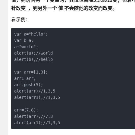
值，则访问另一个变量时，其值也会随之加以改变；但若不是
针改变 ，则另外一个 值 不会随他的改变而改变。
看示例：
var a="hello";

var b=a;

a="world";

alert(a);//world

alert(b);//hello

var arr=[1,3];

arr1=arr;

arr.push(5);

alert(arr)//1,3,5

alert(arr1);//1,3,5

arr=[7,8];

alert(arr);//7,8

alert(arr1);//1,3,5