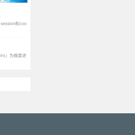
sion和coo
gin)』为维度进