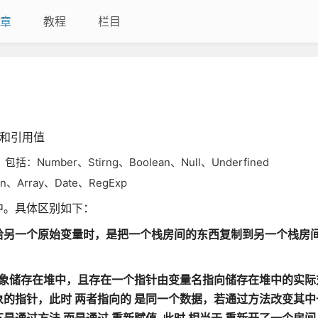
章
教程
栏目
值和引用值
er、Stirng、Boolean、Null、Underfined
Array、Date、RegExp
中。具体区别如下：
给另一个原始变量时，是把一个栈房间的东西复制到另一个栈房
对象储存在堆中，且存在一个指针由变量名指向储存在堆中的实际
象的指针，
此时 两者指向的 是同一个数据，若通过方法改变其