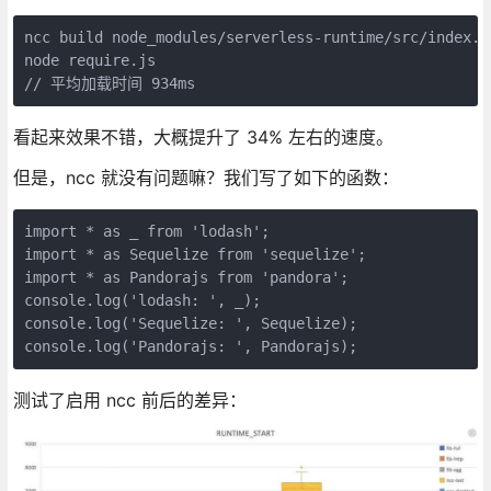
ncc build node_modules/serverless-runtime/src/index.ts
node require.js

// 平均加载时间 934ms
看起来效果不错，大概提升了 34% 左右的速度。
但是，ncc 就没有问题嘛？我们写了如下的函数：
import * as _ from 'lodash';

import * as Sequelize from 'sequelize';

import * as Pandorajs from 'pandora';

console.log('lodash: ', _);

console.log('Sequelize: ', Sequelize);

console.log('Pandorajs: ', Pandorajs);
测试了启用 ncc 前后的差异：