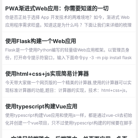
PWA渐进式Web应用：你需要知道的一切
你是否正处于选择 App 开发技术的两难境地？如今，渐进式 Web
应用程序需求旺盛。知道这是为什么吗 ？下面让我们来详细的梳理
一下。移动电话用户的增长促使在线企业重新考虑对移动应用的优
化
使用Flask构建一个Web应用
Flask是一个使用Python编写的轻量级Web应用框架。以管理员身
份，打开命令提示符窗口，输入下面命令py -3 -m pip install flask
使用html+css+js实现简易计算器
今天带大家做一个网页版的一个精美的计算器,使用的计算器可以实
现标准计算器的功能,题目：计算器的实现，技术：html+css+js，
使用html+css+js实现简易计算器，开启你的计算之旅吧。效果图如
下，复制即可使用
使用typescript构建Vue应用
使用typescript构建Vue应用和使用js一样，都是通过vue-cli去初始
化并创建一个vue项目，只不过使用typescript构建的时候要在脚手
架问卷操作的时候勾选上typescript选项。使用typescript构建的V