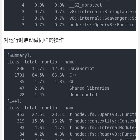
      4    0.9%    0.9%  __GI_mprotect

      3    0.7%    0.7%  v8::internal::StringTable::L
      3    0.7%    0.7%  v8::internal::Scavenger::Sca
      3    0.7%    0.7%  node::fs::Open(v8::FunctionC
对运行时启动做同样的操作
[Summary]:

ticks  total  nonlib   name

    236   11.7%   12.0%  JavaScript

   1701   84.5%   86.6%  C++

     35    1.7%    1.8%  GC

     47    2.3%          Shared libraries

     28    1.4%          Unaccounted

[C++]:

ticks  total  nonlib   name

    453   22.5%   23.1%  t node::fs::Open(v8::Functio
    319   15.9%   16.2%  T node::contextify::Contexti
     93    4.6%    4.7%  t node::fs::InternalModuleRe
     84    4.2%    4.3%  t node::fs::Read(v8::Functio