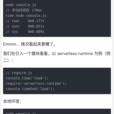
node console.js

// 平均时间在 170ms

time node console.js

// real    0m0.177s

// user    0m0.051s

// sys     0m0.009s
Emmm… 情况看起来更糟了。
我们在引入一个模块看看，以 serverless-runtime 为例（例
二）：
// require.js

console.time('load');

require('serverless-runtime');

console.timeEnd('load');
本地环境：
node reuqire.js
