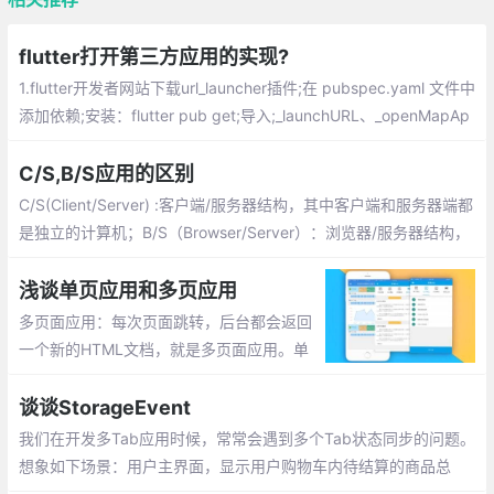
flutter打开第三方应用的实现?
1.flutter开发者网站下载url_launcher插件;在 pubspec.yaml 文件中
添加依赖;安装：flutter pub get;导入;_launchURL、_openMapAp
p为自定义方法名 可以根据自己的场景自定义名称
C/S,B/S应用的区别
C/S(Client/Server) :客户端/服务器结构，其中客户端和服务器端都
是独立的计算机；B/S（Browser/Server）：浏览器/服务器结构，
B/S是特殊的一种C/S结构，是对C/S的改进和变化，B/S是基于应
用层http协议的web
浅谈单页应用和多页应用
多页面应用：每次页面跳转，后台都会返回
一个新的HTML文档，就是多页面应用。单
页应用：用vue写的项目是单页应用，刷新
页面会请求一个HTML文件，切换页面的时
谈谈StorageEvent
候，并不会发起新的请求一个HTML文件，
我们在开发多Tab应用时候，常常会遇到多个Tab状态同步的问题。
只是页面内容发生了变化
想象如下场景：用户主界面，显示用户购物车内待结算的商品总
数。此时，用户可能打开多个Tab