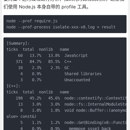
们使用 Node.js 本身自带的 profile 工具。
node --prof require.js

node --prof-process isolate-xxx-v8.log > result
[Summary]:

ticks  total  nonlib   name

     60   13.7%   13.8%  JavaScript

    371   84.7%   85.5%  C++

     10    2.3%    2.3%  GC

      4    0.9%          Shared libraries

      3    0.7%          Unaccounted

[C++]:

ticks  total  nonlib   name

    198   45.2%   45.6%  node::contextify::Contextify
     13    3.0%    3.0%  node::fs::InternalModuleStat
      8    1.8%    1.8%  void node::Buffer::(anonymou
alue> const&)

      5    1.1%    1.2%  node::GetBinding(v8::Functio
      4    0.9%    0.9%  __memmove_ssse3_back
