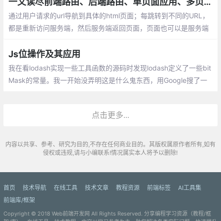
ue项目发生了一些变化:
一文读尽前端路由、后端路由、单页面应用、多页面应用
通过用户请求的url导航到具体的html页面；每跳转到不同的URL，
都是重新访问服务端，然后服务端返回页面，页面也可以是服务端
获取数据，然后和模板组合，返回HTML，也可以是直接返回模板H
TML，然后由前端js再去请求数据
Js位操作及其应用
我在看lodash实现一些工具函数的源码时发现lodash定义了一些bit
Mask的常量。我一开始没弄明这是什么鬼东西，用Google搜了一
圈才发现是我之前接触过得位操作运算一类的东西。并且源码和我
搜索的资料给我提供了另一种使用场景
点击更多...
内容以共享、参考、研究为目的,不存在任何商业目的。其版权属原作者所有,如有
侵权或违规,请与小编联系!情况属实本人将予以删除!
首页
技术导航
在线工具
技术文章
教程资源
前端标签
AI工具集
前端库/框架