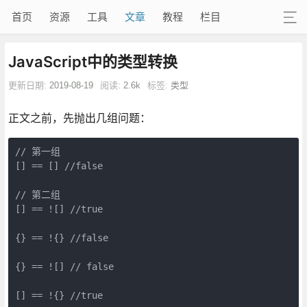
首页
资源
工具
文章
教程
栏目
JavaScript中的类型转换
更新日期:
2019-08-19
阅读:
2.6k
标签:
类型
正文之前，先抛出几组问题：
// 第一组

[] == [] //false

// 第二组

[] == ![] //true

{} == !{} //false

{} == ![] // false

[] == !{} //true
