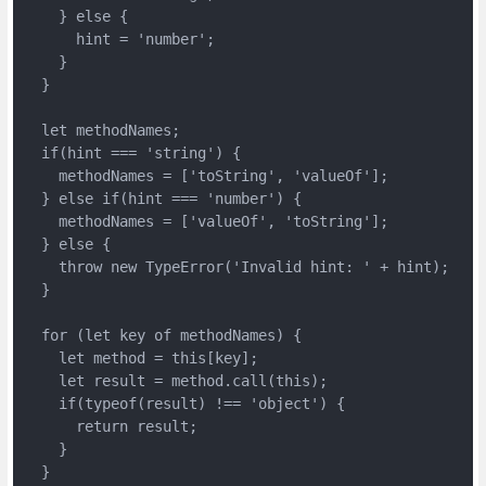
    } else {

      hint = 'number';

    }

  }

  let methodNames;

  if(hint === 'string') {

    methodNames = ['toString', 'valueOf'];

  } else if(hint === 'number') {

    methodNames = ['valueOf', 'toString'];

  } else {

    throw new TypeError('Invalid hint: ' + hint);

  }

  for (let key of methodNames) {

    let method = this[key];

    let result = method.call(this);

    if(typeof(result) !== 'object') {

      return result;

    }

  }
