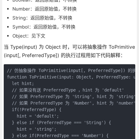
Number：返回原始值，不转换
String：返回原始值，不转换
Symbol：返回原始值，不转换
Object：见下文
当 Type(input) 为 Object 时，可以将抽象操作 ToPrimitive
(input[, PreferredType]) 的执行过程用如下代码解释：
// 仿抽象操作 ToPrimitive(input[, PreferredType]) 的执
function ToPrimitive(input: Object, PreferredType: un
  let hint;

  // 如果没有送 PreferredType ，hint 为 'default'

  // 如果 PreferredType 为 'String', hint 为 'string'

  // 如果 PreferredType 为 'Number', hint 为 'number'

  if(!PreferredType) {

    hint = 'default';

  } else if (PreferredType === 'String') {

    hint = 'string';

  } else if(PreferredType === 'Number') {
