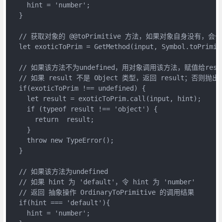
    hint = 'number';

  }

  // 获取对象的 @@toPrimitive 方法，如果对象自身没有，会
  let exoticToPrim = GetMethod(input, Symbol.toPrimiti
  // 如果该方法不为undefined，用对象调用该方法，赋值给resul
  // 如果 result 不是 Object 类型，返回 result；否则抛出 T
  if(exoticToPrim !== undefined) {

    let result = exoticToPrim.call(input, hint);

    if (typeof result !== 'object') {

      return  result;

    }

    throw new TypeError();

  }

  // 如果该方法为undefined

  // 如果 hint 为 'default'，令 hint 为 'number'

  // 返回 抽象操作 OrdinaryToPrimitive 的调用结果

  if(hint === 'default'){

    hint = 'number';
