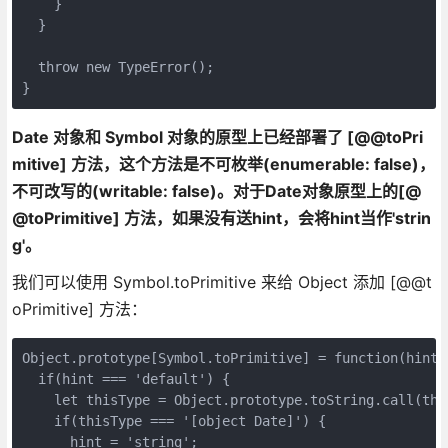
    }

  }

  throw new TypeError();

Date 对象和 Symbol 对象的原型上已经部署了 [@@toPri
mitive] 方法，这个方法是不可枚举(enumerable: false)，
不可改写的(writable: false)。对于Date对象原型上的[@
@toPrimitive] 方法，如果没有送hint，会将hint当作'strin
g'。
我们可以使用 Symbol.toPrimitive 来给 Object 添加 [@@t
oPrimitive] 方法：
Object.prototype[Symbol.toPrimitive] = function(hint) 
  if(hint === 'default') {

    let thisType = Object.prototype.toString.call(this
    if(thisType === '[object Date]') {

      hint = 'string';
