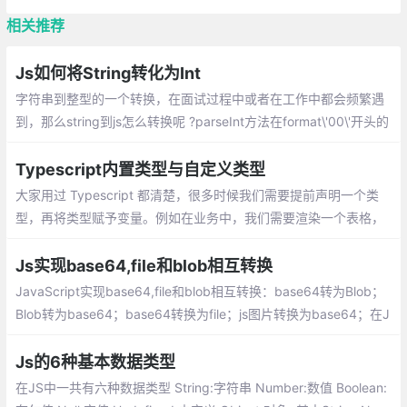
相关推荐
Js如何将String转化为Int
字符串到整型的一个转换，在面试过程中或者在工作中都会频繁遇
到，那么string到js怎么转换呢 ?parseInt方法在format\'00\'开头的
数字时会当作2进制转10进制的方法进行转换
Typescript内置类型与自定义类型
大家用过 Typescript 都清楚，很多时候我们需要提前声明一个类
型，再将类型赋予变量。例如在业务中，我们需要渲染一个表格，
往往需要定义：
Js实现base64,file和blob相互转换
JavaScript实现base64,file和blob相互转换：base64转为Blob；
Blob转为base64；base64转换为file；js图片转换为base64；在J
ava中base64和File相互转换
Js的6种基本数据类型
在JS中一共有六种数据类型 String:字符串 Number:数值 Boolean: