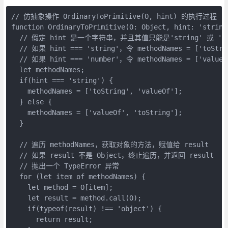
// 仿抽象操作 OrdinaryToPrimitive(O, hint) 的执行过程

function OrdinaryToPrimitive(O: Object, hint: 'string'
  // 假定 hint 是一个字符串，并且其值只能是'string' 或 'num
  // 如果 hint === 'string'，令 methodNames = ['toStrin
  // 如果 hint === 'number'，令 methodNames = ['valueOf
  let methodNames;

  if(hint === 'string') {

    methodNames = ['toString', 'valueOf'];

  } else {

    methodNames = ['valueOf', 'toString'];

  }

  // 遍历 methodNames，获取对象的方法，赋值给 result

  // 如果 result 不是 Object，终止遍历，并返回 result

  // 抛出一个 TypeError 异常

  for (let item of methodNames) {

    let method = O[item];

    let result = method.call(O);

    if(typeof(result) !== 'object') {

      return result;
