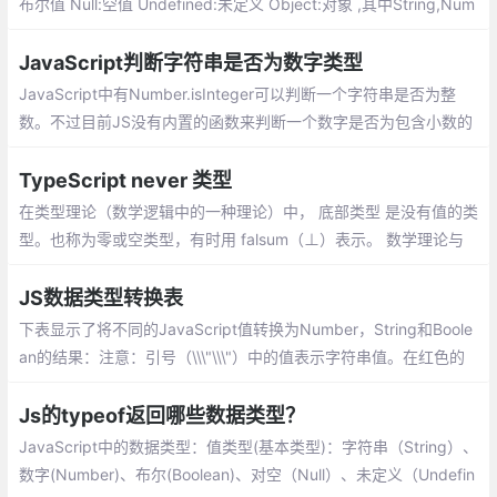
布尔值 Null:空值 Undefined:未定义 Object:对象 ,其中String,Num
ber,Boolean,Null,Undefined属于基本数据类型而Object属于引用
数据类型
JavaScript判断字符串是否为数字类型
JavaScript中有Number.isInteger可以判断一个字符串是否为整
数。不过目前JS没有内置的函数来判断一个数字是否为包含小数的
数字：
TypeScript never 类型
在类型理论（数学逻辑中的一种理论）中， 底部类型 是没有值的类
型。也称为零或空类型，有时用 falsum（⊥）表示。 数学理论与
计算机的发展是相辅相成的，底部类型在计算机科学中也有一定的
应用场景。
JS数据类型转换表
下表显示了将不同的JavaScript值转换为Number，String和Boole
an的结果：注意：引号（\\\"\\\"）中的值表示字符串值。在红色的
值是程序员可能不希望被转换为的值。
Js的typeof返回哪些数据类型？
JavaScript中的数据类型：值类型(基本类型)：字符串（String）、
数字(Number)、布尔(Boolean)、对空（Null）、未定义（Undefin