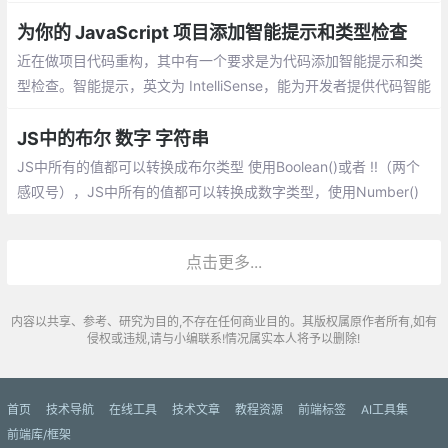
ed）、Symbol。引用数据类型：对象(Object)、数组(Array)、函
数(Function)。
为你的 JavaScript 项目添加智能提示和类型检查
近在做项目代码重构，其中有一个要求是为代码添加智能提示和类
型检查。智能提示，英文为 IntelliSense，能为开发者提供代码智能
补全、悬浮提示、跳转定义等功能，帮助其正确并且快速完成编
码。
JS中的布尔 数字 字符串
JS中所有的值都可以转换成布尔类型 使用Boolean()或者 !!（两个
感叹号），JS中所有的值都可以转换成数字类型，使用Number()
或+。数字类型转换场景目的只有一个，用于计算，将后台传递的
数据，从字符串转换为数字并参与计算
点击更多...
内容以共享、参考、研究为目的,不存在任何商业目的。其版权属原作者所有,如有
侵权或违规,请与小编联系!情况属实本人将予以删除!
首页
技术导航
在线工具
技术文章
教程资源
前端标签
AI工具集
前端库/框架