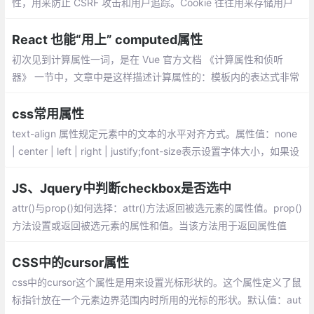
性，用来防止 CSRF 攻击和用户追踪。Cookie 往往用来存储用户
的身份信息，恶意网站可以设法伪造带有正确 Cookie 的 HTTP 请
求，这就是 CSRF 攻击。
React 也能“用上” computed属性
初次见到计算属性一词，是在 Vue 官方文档 《计算属性和侦听
器》 一节中，文章中是这样描述计算属性的：模板内的表达式非常
便利，但是设计它们的初衷是用于简单运算的。在模板中放入太多
的逻辑会让模板过重且难以维护。
css常用属性
text-align 属性规定元素中的文本的水平对齐方式。属性值：none
| center | left | right | justify;font-size表示设置字体大小，如果设
置成inherit表示继承父元素的字体大小值。
JS、Jquery中判断checkbox是否选中
attr()与prop()如何选择：attr()方法返回被选元素的属性值。prop()
方法设置或返回被选元素的属性和值。当该方法用于返回属性值
时，则返回第一个匹配元素的值。当该方法用于设置属性值时，则
为匹配元素集合设置一个或多个属性/值对。
CSS中的cursor属性
css中的cursor这个属性是用来设置光标形状的。这个属性定义了鼠
标指针放在一个元素边界范围内时所用的光标的形状。默认值：aut