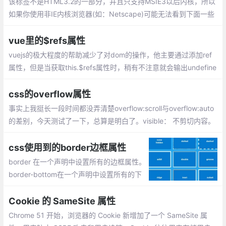
该标签不是HTML3.2的一部分，并且只支持MSIE3以后内核，所以
如果你使用非IE内核浏览器(如：Netscape)可能无法看到下面一些
很有意思的效果，该标签是个容器标签
vue里的$refs属性
vuejs的极大程度的帮助减少了对dom的操作，他主要通过添加ref
属性，但是当获取this.$refs属性时，稍有不注意就会输出undefine
d导致我们对dom节点的操作报错。this.$refs.xxx为undefined的
几种情况记录：
css的overflow属性
事实上我挺长一段时间都没弄清楚overflow:scroll与overflow:auto
的差别，今天测试了一下，总算是明白了。visible： 不剪切内容。
hidden： 将超出对象尺寸的内容进行裁剪，将不出现滚动条。scro
ll： 将超出对象尺寸的内容进行裁剪，并以滚动条的方式显示超出
css使用到的border边框属性
的内容。
border 在一个声明中设置所有的边框属性。
border-bottom在一个声明中设置所有的下
边框属性。border-bottom-color设置下边
框的颜色。border-bottom-style设置下边框
Cookie 的 SameSite 属性
的样式。
Chrome 51 开始，浏览器的 Cookie 新增加了一个 SameSite 属