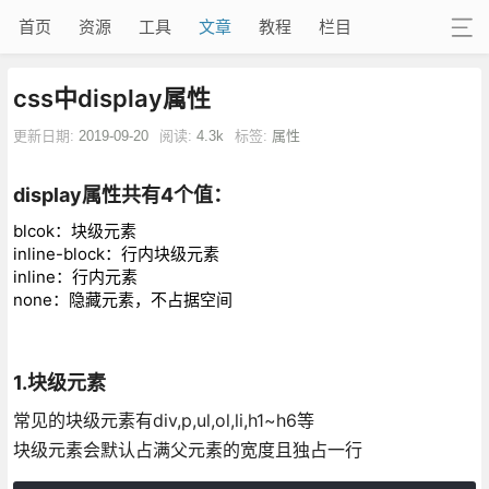
首页
资源
工具
文章
教程
栏目
css中display属性
更新日期:
2019-09-20
阅读:
4.3k
标签:
属性
display属性共有4个值：
blcok：块级元素
inline-block：行内块级元素
inline：行内元素
none：隐藏元素，不占据空间
1.块级元素
常见的块级元素有div,p,ul,ol,li,h1~h6等
块级元素会默认占满父元素的宽度且独占一行