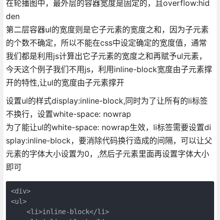
在轮播图中，最外层的容器宽度是固定的，且overflow:hid
den
第二层容器ul的宽度则是它子元素的宽度之和，因为子元素
的个数不确定，所以不能在css中设定确定的宽度值，通常
我们都是利用js计算出它子元素的宽度之和再赋予ul元素，
今天这个例子我们不用js，利用inline-block宽度由子元素撑
开的特性,让ul的宽度由子元素撑开
设置ul的样式display:inline-block,同时为了让所有的li标签
不换行，设置white-space: nowrap
为了能让ul的white-space: nowrap生效，li标签需要设置di
splay:inline-block，要消除代码换行造成的间隔，可以让父
元素的字体大小设置为0，,然后子元素里面再设置字体大小
即可
<div>

<ul>

    <li>inline-block</li>
