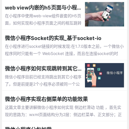
web view内嵌的h5页面与小程序直接相互跳转的实现
在小程序中使用web-view组件嵌套的H5页
面，如何实现和小程序页面之间的相互跳转
呢？下面就简单介绍下如何实现的，希望能
帮助到您
微信小程序Socket的实现_基于socket-io
在小程序进行socket链接的时候发现:在1.7.0版本之前，一个微信小
程序同时只能有一个 WebSocket 连接，而且在连接socket的时
候，发现在还没有进行subscribe的情况下，就直接进行了广播，并
且自动关闭了socket连接。
微信小程序如何实现跳转到其它小程序的功能
微信小程序目前已经支持跳出到其它小程序
了。但是前提是2个小程序必须被同一个公
众号关联，如果没有关联则无法打开，下面
就实现小程序之间相互跳转的步骤。
微信小程序实现右侧菜单的功能效果
这篇文章主要讲解微信小程序如何实现 侧边栏滑动 功能 ，首先实
现的思路为：wxml页面结构分为2层：侧边栏菜单、正文部分；正
文部分监听touchstart、touchmove、touchend触摸事件