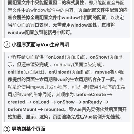
面配置文件中只能配置窗口的样式属性
，即只能配置全局配
置文件中的window属性中的内容，
页面配置文件中配置的内
容会覆盖掉全局配置文件中window中相同的配置
，以决定
当前页面的窗口表现，
无需使用window属性，直接将
window配置放到花括号中即可
。
⑦
小程序页面
与
Vue
生命周期
小程序给页面提供了
onLoad
(页面加载)、
onShow
(页面显
示，
但还未渲染完成
)、onReady(页面渲染完成)、
onHide
(页面隐藏)、
onUnload
(页面卸载)，
mpvue将小程
序提供的页面生命周期和vue的生命周期结合在了一起
，也
就是说使用mpvue开发小程序，可以同时使用小程序的生命
周期和vue的生命周期，其顺序为:
beforeCreate -->
created --> onLoad --> onShow --> onReady -->
beforeMount --> mounted
。即
Vue首先实例化然后页面开
始加载、显示、渲染，页面渲染完成后Vue实例开始挂载
。
⑧
导航到某个页面