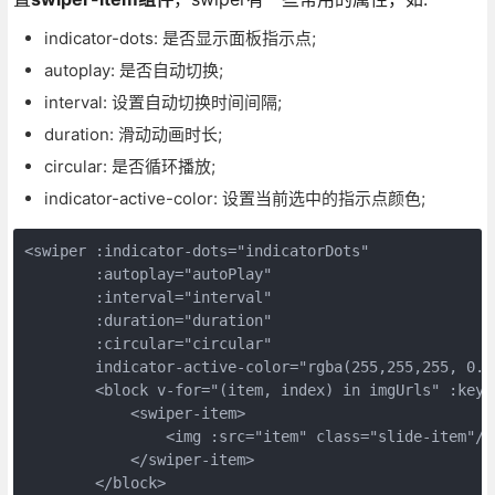
indicator-dots: 是否显示面板指示点;
autoplay: 是否自动切换;
interval: 设置自动切换时间间隔;
duration: 滑动动画时长;
circular: 是否循环播放;
indicator-active-color: 设置当前选中的指示点颜色;
<swiper :indicator-dots="indicatorDots" 

        :autoplay="autoPlay" 

        :interval="interval" 

        :duration="duration" 

        :circular="circular" 

        indicator-active-color="rgba(255,255,255, 0.6)
        <block v-for="(item, index) in imgUrls" :key="
            <swiper-item>

                <img :src="item" class="slide-item"/>

            </swiper-item>

        </block>
