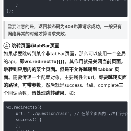
    }

});
需要注意的是，
返回状态码为404也算请求成功
，
一般只有
网络异常的时候才算请求失败
。
④
跳转页面非tabBar页面
如果想要跳转到某个非tabBar页面，那么可以使用一个全局
的api，即
wx.redirectTo({})
，其作用就是
关闭当前页面，
跳转到应用内的某个页面。但是不允许跳转到 tabbar 页
面
。需要传递一个配置对象，主要属性为
url
，即
要跳转页面
的路径，可带参数
，然后就是success、fail、complete三
个回调函数，请
处理跳转结果
，如:
wx.redirectTo({

    url: "../question/main", // 在某个页面内../相当于pag
    success() {

    },
