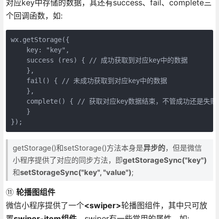
对应key中存储的数据，其还有success、fail、complete三
个回调函数，如:
wx.getStorage({

    key: "key",

    success (res) { // 成功获取到对应key中的数据

    },

    fail() { // 未成功获取到对应key中的数据

    },

    complete() { // 获取对应key数据结束，不管成功还是失败
    }

});
getStorage()和setStorage()方法本身是
异步的
，但是微信
小程序提供了对应的同步方法，即
getStorageSync("key")
和
setStorageSync("key", "value")
;
⑪
轮播图组件
微信小程序提供了一个
<swiper>
轮播图组件，其中只可放
置
swiper-item组件
，swiper有一些常用的属性，如: