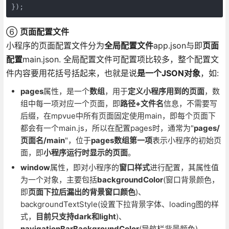
});
⑥
页面配置文件
小程序的页面配置文件分为
全局配置文件
app.json与即
页面
配置
main.json. 全局配置文件可配置项比较多，整个配置文
件内容要用花括号括起来，也就是说
是一个JSON对象
，如:
pages
属性，是一个
数组
，用于
定义小程序用到的页面
，数
组中每一项对应一个页面，即
路径+文件名
信息，不需要写
后缀，在mpvue中所有页面固定使用main，即每个页面下
都会有一个main.js，所以在配置pages时，通常为"
pages/
页面名/main
"，位于
pages数组第一项
表示小程序的初始页
面，即
小程序运行时显示的页面
。
window
属性，即对小程序的
窗口样式
进行配置，其属性值
为一个对象，主要包括
backgroundColor
(窗口背景颜色，
即
页面下拉后漏出的背景窗口颜色
)、
backgroundTextStyle(设置下拉背景字体、loading图的样
式，
目前只支持dark和light
)、
navigationBarBackgroundColor
(导航栏背景颜色)、