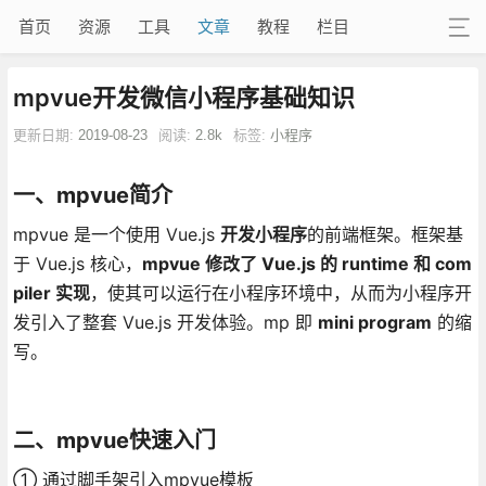
首页
资源
工具
文章
教程
栏目
mpvue开发微信小程序基础知识
更新日期:
2019-08-23
阅读:
2.8k
标签:
小程序
一、mpvue简介
mpvue 是一个使用 Vue.js
开发小程序
的前端框架。框架基
于 Vue.js 核心，
mpvue 修改了 Vue.js 的 runtime 和 com
piler 实现
，使其可以运行在小程序环境中，从而为小程序开
发引入了整套 Vue.js 开发体验。mp 即
mini program
的缩
写。
二、mpvue快速入门
① 通过脚手架引入mpvue模板