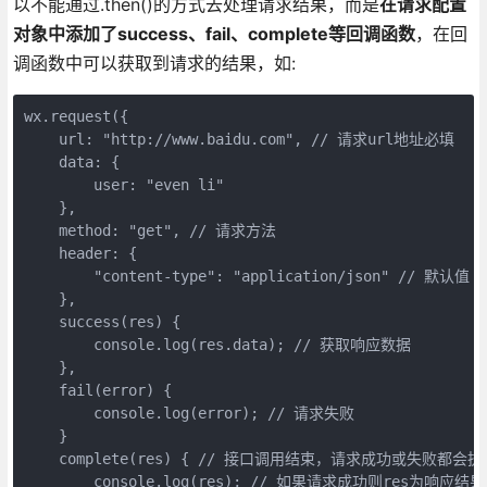
以不能通过.then()的方式去处理请求结果，而是
在请求配置
对象中添加了success、fail、complete等回调函数
，在回
调函数中可以获取到请求的结果，如:
wx.request({

    url: "http://www.baidu.com", // 请求url地址必填

    data: {

        user: "even li"

    },

    method: "get", // 请求方法

    header: {

        "content-type": "application/json" // 默认值

    },

    success(res) {

        console.log(res.data); // 获取响应数据

    },

    fail(error) {

        console.log(error); // 请求失败

    }

    complete(res) { // 接口调用结束，请求成功或失败都会执行
        console.log(res); // 如果请求成功则res为响应