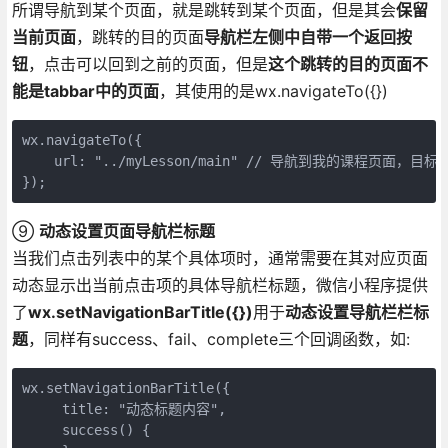
所谓导航到某个页面，就是跳转到某个页面，但是其会
保留
当前页面
，跳转的目的页面
导航栏左侧中自带一个返回按
钮
，点击可以回到之前的页面，但是
这个跳转的目的页面不
能是tabbar中的页面
，其使用的是wx.navigateTo({})
wx.navigateTo({

    url: "../myLesson/main" // 导航到我的课程页
});
⑨
动态设置页面导航栏标题
当我们点击列表中的某个具体项时，通常需要在其对应页面
动态显示出当前点击项的具体导航栏标题，微信小程序提供
了
wx.setNavigationBarTitle({})
用于
动态设置导航栏栏标
题
，同样有success、fail、complete三个回调函数，如:
wx.setNavigationBarTitle({

     title: "动态标题内容",

     success() {
