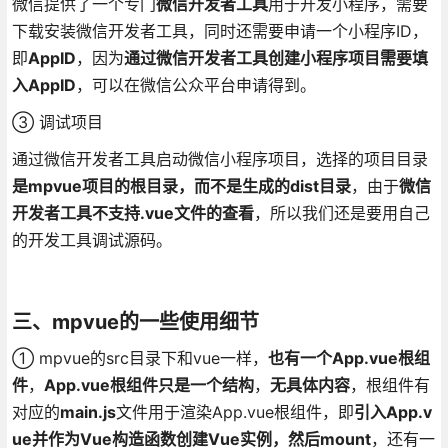
微信提供了一个专门
微信开发者工具
用于开发小程序，需要
下载安装微信开发者工具，同时还需要申请一个小程序ID，
即
AppID
，因为
通过微信开发者工具创建小程序项目需要填
入AppID
，可以在微信公众平台申请得到。
③ 调试项目
通过微信开发者工具启动微信小程序项目，选择的项目目录
是mpvue项目的根目录，而不是生成的dist目录
，由于
微信
开发者工具不支持.vue文件的查看
，所以我们还是要用自己
的开发工具调试源码。
三、mpvue的一些使用细节
① mpvue的src目录下和vue一样，
也有一个App.vue根组
件
，
App.vue根组件只是一个结构
，
无具体内容
，根组件有
对应的
main.js
文件用于渲染App.vue根组件，即
引入App.v
ue并作为Vue构造函数创建Vue实例，然后mount
，还有一