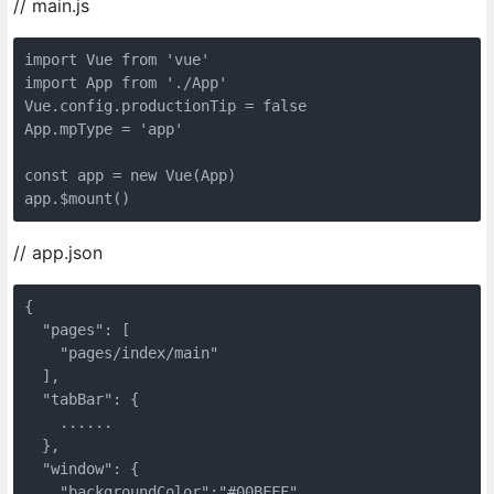
// main.js
import Vue from 'vue'

import App from './App'

Vue.config.productionTip = false

App.mpType = 'app'

const app = new Vue(App)

app.$mount()
// app.json
{

  "pages": [

    "pages/index/main"

  ],

  "tabBar": {

    ......

  },

  "window": {

    "backgroundColor":"#00BFFF",
