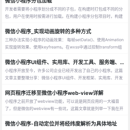
微信小程序分包加载
开发者需要将小程序划分成不同的子包，在构建时打包成不同的分
包，用户在使用时按需进行加载。在构建小程序分包项目时，构建
会输出一个或多个分包。每个使用分包小程序必须包含一个主包，
所谓的主包，即放置默认启动页/TabBar 页面
微信小程序_实现动画旋转的多种方式
三种办法实现小程序的动画效果： 每帧setData()、使用Animation
实现旋转效果、使用keyfreams。在wxss中通过控制transform组
件的属性，来实现旋转效果，我也是采用的这种方式，性能上面提
示非常多
微信小程序UI组件、实用库、开发工具、服务端、Demo整理分享
小程序开放至今，许多公司企业已经开发出了自己的小程序。这篇
文章主要整理分享：微信小程序UI组件、开发框架、实用库、开发
工具、服务端、Demo等
网页程序迁移至微信小程序web-view详解
小程序之前开放了webview功能，可以说是网页应用的一大福音
了，但是微信的webview有一些坑，这篇文章就是列举一下我在开
发过程中遇到的一些问题以及我找到的一些解决方案。
微信小程序-自动定位并将经纬度解析为具体地址