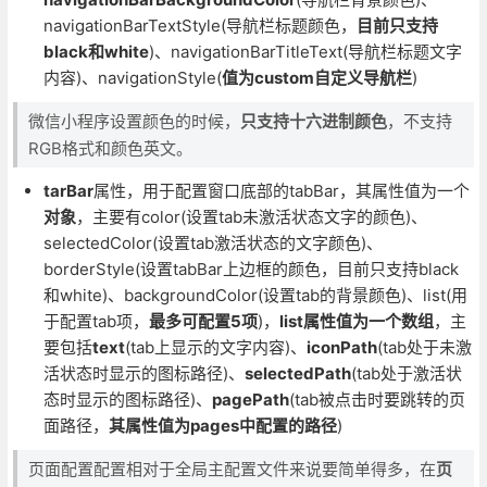
navigationBarTextStyle(导航栏标题颜色，
目前只支持
black和white
)、navigationBarTitleText(导航栏标题文字
内容)、navigationStyle(
值为custom自定义导航栏
)
微信小程序设置颜色的时候，
只支持十六进制颜色
，不支持
RGB格式和颜色英文。
tarBar
属性，用于配置窗口底部的tabBar，其属性值为一个
对象
，主要有color(设置tab未激活状态文字的颜色)、
selectedColor(设置tab激活状态的文字颜色)、
borderStyle(设置tabBar上边框的颜色，目前只支持black
和white)、backgroundColor(设置tab的背景颜色)、list(用
于配置tab项，
最多可配置5项
)，
list属性值为一个数组
，主
要包括
text
(tab上显示的文字内容)、
iconPath
(tab处于未激
活状态时显示的图标路径)、
selectedPath
(tab处于激活状
态时显示的图标路径)、
pagePath
(tab被点击时要跳转的页
面路径，
其属性值为pages中配置的路径
)
页面配置配置相对于全局主配置文件来说要简单得多，在
页