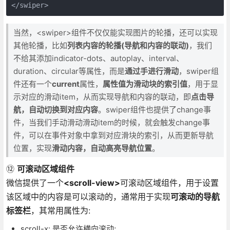
</swiper>
当然，<swiper>组件不仅仅能实现图片的轮播，还可以实现
其他轮播，比如
列表内容的轮播(导航和内容的联动)
，我们
不给其添加indicator-dots、autoplay、interval、
duration、circular等属性，而是
通过手进行滑动
，swiper组
件还有一个
current
属性，
属性值为滑动块的索引值
，用于显
示对应的滑动item，从而实现导航和内容的联动，即
点击导
航，自动切换到对应内容
。swiper组件也提供了change事
件，当我们手动滑动滑动item的时候，就会触发change事
件，可以在事件对象中拿到对应滑块的索引，从而更新导航
位置，实现
滑动内容，自动高亮导航位置
。
⑫
可滚动区域组件
微信提供了一个
<scroll-view>
可滚动区域组件，用于设置
该区域中的内容是可以滚动的，通常用于实现
可滚动的导航
标签栏
，其常用属性为:
scroll-x: 是否允许横向滚动;