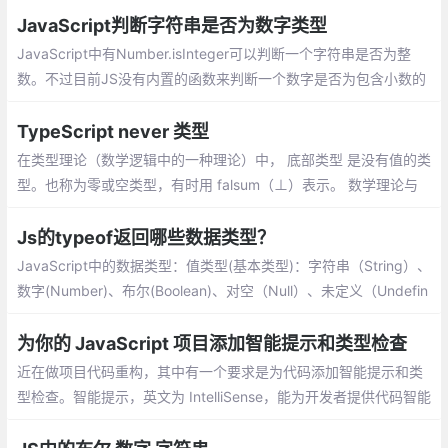
数据类型
JavaScript判断字符串是否为数字类型
JavaScript中有Number.isInteger可以判断一个字符串是否为整
数。不过目前JS没有内置的函数来判断一个数字是否为包含小数的
数字：
TypeScript never 类型
在类型理论（数学逻辑中的一种理论）中， 底部类型 是没有值的类
型。也称为零或空类型，有时用 falsum（⊥）表示。 数学理论与
计算机的发展是相辅相成的，底部类型在计算机科学中也有一定的
应用场景。
Js的typeof返回哪些数据类型？
JavaScript中的数据类型：值类型(基本类型)：字符串（String）、
数字(Number)、布尔(Boolean)、对空（Null）、未定义（Undefin
ed）、Symbol。引用数据类型：对象(Object)、数组(Array)、函
数(Function)。
为你的 JavaScript 项目添加智能提示和类型检查
近在做项目代码重构，其中有一个要求是为代码添加智能提示和类
型检查。智能提示，英文为 IntelliSense，能为开发者提供代码智能
补全、悬浮提示、跳转定义等功能，帮助其正确并且快速完成编
码。