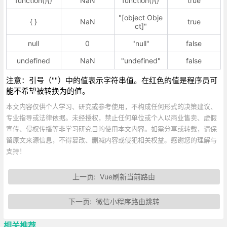
function(){}
NaN
"function(){}"
true
"[object Obje
{ }
NaN
true
ct]"
null
0
"null"
false
undefined
NaN
"undefined"
false
注意：引号（""）中的值表示字符串值。在红色的值是程序员可
能不希望被转换为的值。
本文内容仅供个人学习、研究或参考使用，不构成任何形式的决策建议、
专业指导或法律依据。未经授权，禁止任何单位或个人以商业售卖、虚假
宣传、侵权传播等非学习研究目的使用本文内容。如需分享或转载，请保
留原文来源信息，不得篡改、删减内容或侵犯相关权益。感谢您的理解与
支持！
上一页:
Vue刷新当前路由
下一页:
微信小程序路由跳转
相关推荐