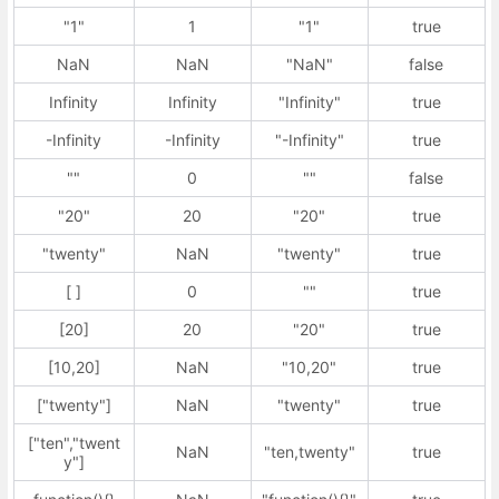
"1"
1
"1"
true
NaN
NaN
"NaN"
false
Infinity
Infinity
"Infinity"
true
-Infinity
-Infinity
"-Infinity"
true
""
0
""
false
"20"
20
"20"
true
"twenty"
NaN
"twenty"
true
[ ]
0
""
true
[20]
20
"20"
true
[10,20]
NaN
"10,20"
true
["twenty"]
NaN
"twenty"
true
["ten","twent
NaN
"ten,twenty"
true
y"]