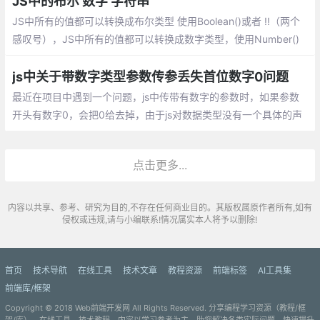
JS中的布尔 数字 字符串
JS中所有的值都可以转换成布尔类型 使用Boolean()或者 !!（两个
感叹号），JS中所有的值都可以转换成数字类型，使用Number()
或+。数字类型转换场景目的只有一个，用于计算，将后台传递的
数据，从字符串转换为数字并参与计算
js中关于带数字类型参数传参丢失首位数字0问题
最近在项目中遇到一个问题，js中传带有数字的参数时，如果参数
开头有数字0，会把0给去掉，由于js对数据类型没有一个具体的声
明，传入的数值有可能被其默认当中数字，而将多余的0给自动去
除了。
点击更多...
内容以共享、参考、研究为目的,不存在任何商业目的。其版权属原作者所有,如有
侵权或违规,请与小编联系!情况属实本人将予以删除!
首页
技术导航
在线工具
技术文章
教程资源
前端标签
AI工具集
前端库/框架