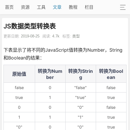
首页
资源
工具
文章
教程
栏目
JS数据类型转换表
更新日期:
2019-08-25
阅读:
4.7k
标签:
类型
下表显示了将不同的JavaScript值转换为Number，String
和Boolean的结果：
转换为Num
转换为Strin
转换为Bool
原始值
ber
g
ean
false
0
"false"
false
true
1
"true"
true
0
0
"0"
false
1
1
"1"
true
"0"
0
"0"
true