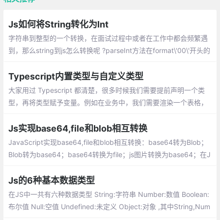
Js如何将String转化为Int
字符串到整型的一个转换，在面试过程中或者在工作中都会频繁遇
到，那么string到js怎么转换呢 ?parseInt方法在format\'00\'开头的
数字时会当作2进制转10进制的方法进行转换
Typescript内置类型与自定义类型
大家用过 Typescript 都清楚，很多时候我们需要提前声明一个类
型，再将类型赋予变量。例如在业务中，我们需要渲染一个表格，
往往需要定义：
Js实现base64,file和blob相互转换
JavaScript实现base64,file和blob相互转换：base64转为Blob；
Blob转为base64；base64转换为file；js图片转换为base64；在J
ava中base64和File相互转换
Js的6种基本数据类型
在JS中一共有六种数据类型 String:字符串 Number:数值 Boolean:
布尔值 Null:空值 Undefined:未定义 Object:对象 ,其中String,Num
ber,Boolean,Null,Undefined属于基本数据类型而Object属于引用