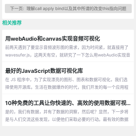
下一页:
理解call apply bind以及其中所谓的改变this指向问题
相关推荐
用webAudio和canvas实现音频可视化
前两天遇到了要显示音频波形图的需求，因为时间紧，就直接用了
wavesufer.js，这两天有空，就研究了一下怎么用webAudio实现音
频的可视化。大致流程是对音源进行解析，解析得到的数据是个频
谱数组
最好的JavaScript数据可视化库
在 JS 程序中，为了实现漂亮的图形、图表和数据可视化，我们选
择使用开源库。生活在数据爆炸的时代，我们开发的每一个应用程
序几乎都使用或者借助数据来提升用户体验
10种免费的工具让你快速的、高效的使用数据可视化
是的，我们有数据，并有了数据的洞察，然后呢？显然，下一步将
是与人们交流这些发现，以便他们采取必要的行动。最有效的数据
交流方式之一就是讲故事。但是要成为有效的讲述者，我们需要简
化事情，而不是使事情复杂化