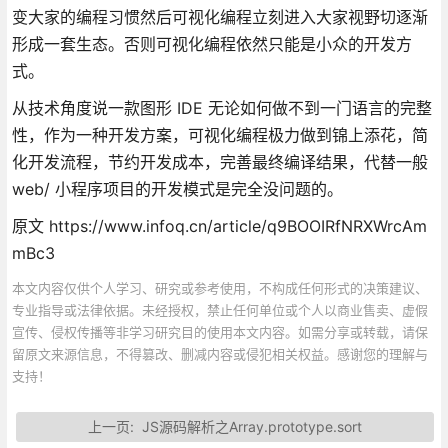
变大家的编程习惯然后可视化编程立刻进入大家视野切逐渐
形成一套生态。否则可视化编程依然只能是小众的开发方
式。
从技术角度说一款图形 IDE 无论如何做不到一门语言的完整
性，作为一种开发方案，可视化编程极力做到锦上添花，简
化开发流程，节约开发成本，完善最终编译结果，代替一般
web/ 小程序项目的开发模式是完全没问题的。
原文 https://www.infoq.cn/article/q9BOOIRfNRXWrcAm
mBc3
本文内容仅供个人学习、研究或参考使用，不构成任何形式的决策建议、
专业指导或法律依据。未经授权，禁止任何单位或个人以商业售卖、虚假
宣传、侵权传播等非学习研究目的使用本文内容。如需分享或转载，请保
留原文来源信息，不得篡改、删减内容或侵犯相关权益。感谢您的理解与
支持！
上一页:
JS源码解析之Array.prototype.sort