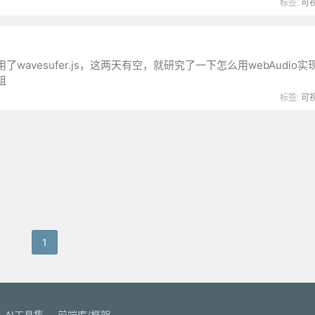
标签:
可
vesufer.js，这两天有空，就研究了一下怎么用webAudio
组
标签:
可
1
AI工具集
前端库/框架