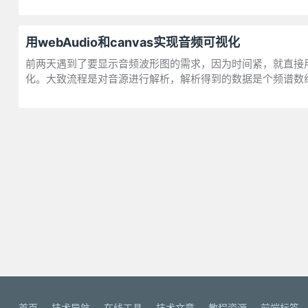
用webAudio和canvas实现音频可视化
前两天遇到了要显示音频波形图的需求，因为时间紧，就直接用了wa
化。大致流程是对音源进行解析，解析得到的数据是个频谱数
首页
技术导航
在线工具
技术文章
教程资源
前端标签