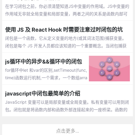
在学习闭包之前，你必须清楚知道JS中变量的作用域。JS中变量的
作用域无非就全局变量和局部变量，两者之间的关系是函数内部可
以直接访问全局变量，但是函数外部是无法读取函数内部的局部变
量的
使用 JS 及 React Hook 时需要注意过时闭包的坑
闭包是一个函数，它从定义变量的地方(或其词法范围)捕获变量。
闭包是每个 JS 开发人员都应该知道的一个重要概念。当闭包捕获
过时的变量时，就会出现过时闭包的问题
js循环中的异步&&循环中的闭包
for循环中let 和var的区别,setTimeout(func,
time)函数运行机制,一个需求，一个数组arra
y[1,2,3,4,5],循环打印，间隔1秒
javascript中闭包最简单的介绍
JavaScript 变量可以是局部变量或全局变量。私有变量可以用到闭
包。闭包就是将函数内部和函数外部连接起来的一座桥梁。函数的
闭包使用场景：比如我们想要一个函数来执行计数功能。
点击更多...