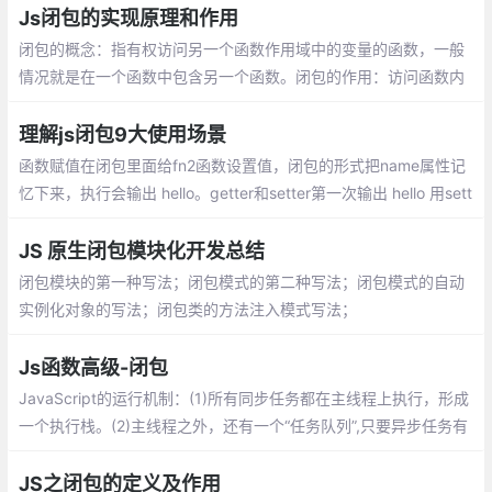
Js闭包的实现原理和作用
闭包的概念：指有权访问另一个函数作用域中的变量的函数，一般
情况就是在一个函数中包含另一个函数。闭包的作用：访问函数内
部变量、保持函数在环境中一直存在，不会被垃圾回收机制处理
理解js闭包9大使用场景
函数赋值在闭包里面给fn2函数设置值，闭包的形式把name属性记
忆下来，执行会输出 hello。getter和setter第一次输出 hello 用sett
er以后再输出 world ，这样做可以封装成公共方法
JS 原生闭包模块化开发总结
闭包模块的第一种写法；闭包模式的第二种写法；闭包模式的自动
实例化对象的写法；闭包类的方法注入模式写法；
Js函数高级-闭包
JavaScript的运行机制：(1)所有同步任务都在主线程上执行，形成
一个执行栈。(2)主线程之外，还有一个“任务队列”,只要异步任务有
了运行结果，就在“任务队列”之中放置一个事件。
JS之闭包的定义及作用