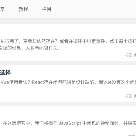
章
教程
栏目
函数明明执行完了，变量却依然存在？或者在循环中绑定事件，点击每个按
奇怪的现象，大多与闭包有关。
标签:
计选择
些Vue使用者认为React存在闭包陷阱是设计缺陷，而Vue没有这个
标签:
篇博客中，我们将揭开 JavaScript 中闭包的神秘面纱，并探