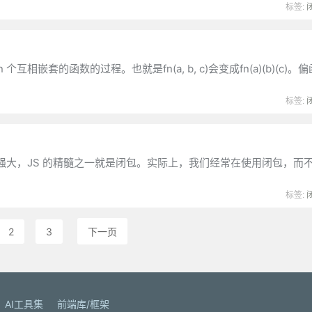
标签:
互相嵌套的函数的过程。也就是fn(a, b, c)会变成fn(a)(b)(c)
标签:
大，JS 的精髓之一就是闭包。实际上，我们经常在使用闭包，而
标签:
2
3
下一页
AI工具集
前端库/框架