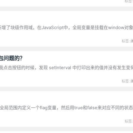
标签
了块级作用域。在JavaScript中，全局变量是挂载在window对
。
标签:
的闭包问题的？
当我点击按钮的时候，发现 setInterval 中打印出来的值并没有发生
标签:
围内定义一个flag变量，然后用true和false来对应不同的状
标签