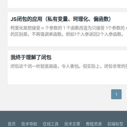
JS闭包的应用（私有变量、珂理化、偏函数）
柯里化是把接受 n 个参数的 1 个函数改造为只接受 1个参数的 n 个
的区别是，不再强调单函数。例如1个入参返回2个入参函数。
我终于理解了闭包
闭包这个词一听就很高级，令人害怕。但实际上，闭包非常的强
1
首页
技术导航
在线工具
技术文章
教程资源
前端标签