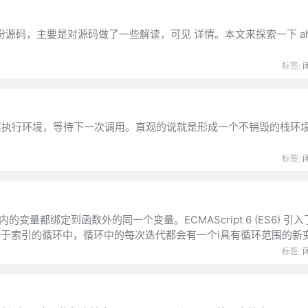
lk 了一份源码，主要是对源码做了一些解读，可见 详情。本文来探索一下 ah
标签:
数及其执行环境，等待下一次调用。直观的说就是形成一个不销毁的栈环
标签:
量都绑定到函数外的同一个变量。ECMAScript 6 (ES6) 引
let基于索引的循环中，循环中的每次迭代都会有一个i具有循环范围的新
标签: