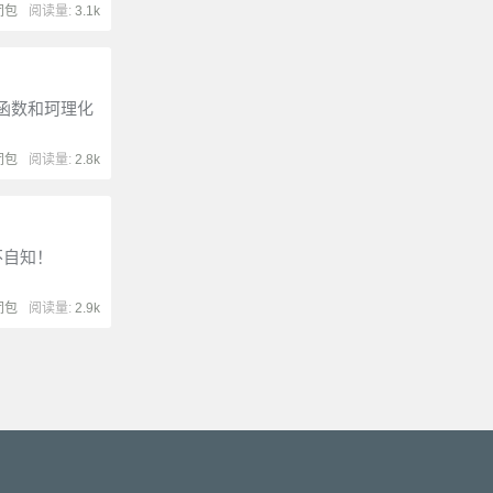
闭包
阅读量:
3.1k
。偏函数和珂理化
闭包
阅读量:
2.8k
不自知！
闭包
阅读量:
2.9k