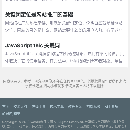
的?本文试图澄清这种困惑，并以一种清晰的方式解释这个问题的答
案。
关键词定位是网站推广的基础
网站的推广从基础来讲，那就是关键词定位，说明白些就是给网站
定位，网站的目的是什么，网站需要什么类的用户人群。有了这些
需求才知道网站的关键词从什么方向来定位，那么，该如何给网站
定位
JavaScript this 关键词
JavaScript this 关键词指的是它所属的对象。它拥有不同的值，具
体取决于它的使用位置：在方法中，this 指的是所有者对象。单独
的情况下，this 指的是全局对象。
内容以共享、参考、研究为目的,不存在任何商业目的。其版权属原作者所有,如有
侵权或违规,请与小编联系!情况属实本人将予以删除!
首页
技术导航
在线工具
技术文章
教程资源
前端标签
AI工具集
前端库/框架