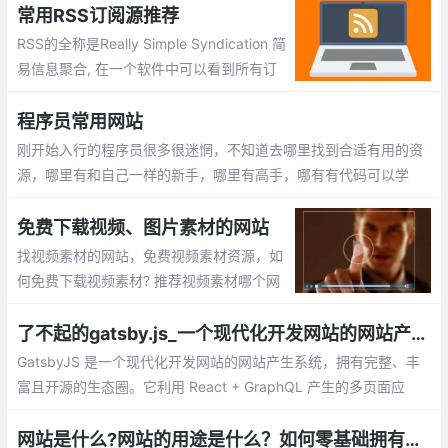
第三方支付平台。
常用RSS订阅源推荐
RSS的全称是Really Simple Syndication 简
易信息聚合, 在一个软件中可以看到所有订
阅网址更新内容。没有RSS, 如果你要A B C
D网站信息, 需要一个个上去看看有没有更
程序员常用网站
新, 这样无疑很费时。
刚开始入行的程序员很多很迷惘，不知道去哪里找到合适有用的资
源，哪里有和自己一样的新手，哪里有高手，哪有有代码可以学
习。我将分享一些收藏多年且非常有价值的网站跟大家分享。
免费下载视频、图片素材的网站
找视频素材的网站，免费视频素材资源，如
何免费下载视频素材? 推荐视频素材哪个网
站好：videezy、pexels、splashbase 、fo
otage crate、monzoom、Wedistill、Maz
了不起的gatsby.js_一个现代化开发网站的网站产生系统
wai
GatsbyJS 是一个现代化开发网站的网站产生系统，拥有完整、丰
富且开源的生态圈。它利用 React + GraphQL 产生的多页面应
用，让前端工程师，编辑，用户都感到满意。就让我们一步步地探
索这个系统吧。 GatsbyJS 是一个拥有超过 2万 Stars，3500 fork
网站是什么?网站的用途是什么？如何零基础拥有自己的网站？