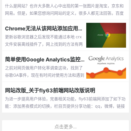
s 的 React 网站生成系统。
什么是网站？也许大多数人心中出现的第一张图片是淘宝，京东和
网易。但是，如果您想询问网站的定义，很多人都无法回答。百度
百科全书定义了这样的网站： 网站是指利用HTML（标准通用标记
语言下的应用程序）等工具
Chrome无法从该网站添加应用，扩展程序和用户脚本
更新谷歌浏览器之后发现不能通过本地 crx
文件安装离线插件了，网上找到的方法有两
种 ：一个就是通过添加浏览器参数解决 但
是这个方法我尝试之后失败了 ，第二个方法
简单使用Google Analytics监控网站浏览行为
就是用工具安装，具体如何太麻烦了就没有
之前对网页做用户转化率调查这块，找到了
用
谷歌GA事件，现在有时间对使用方法和遇到
问题做个简单记录。官方文档其实也介绍的
比较清楚，可以查看官方文档。
网站改版_关于fly63前端网站改版说明
为进一步提高用户体验，完善相关功能，fly63前端网添加了如下功
能：添加黑夜模式的切换，栏目页提供分享功能：qq，微博，链接
复制，手机二维码预览，模块添加圆角呈现方式，取消分割线，主
色调调整
点击更多...