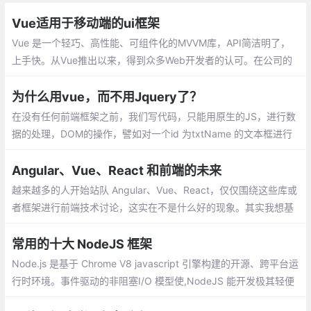
Vue适用于移动端的ui框架
Vue 是一个轻巧、高性能、可组件化的MVVM库，API简洁明了，
上手快。从Vue推出以来，得到众多Web开发者的认可。在公司的
Web前端项目开发中，多个项目采用基于Vue的UI组件框架开发，
并投入正式使用
为什么用vue，而不用Jquery了？
在没有任何前端框架之前，我们写代码，只能用原生的JS，进行数
据的处理，DOM的操作，譬如对一个id 为txtName 的文本框进行
赋值,只不过用原生实现的代码比较多，开发起来慢啊，在这个时间
就是金钱的年代，显然不是很好的方式。
Angular、Vue、React 和前端的未来
越来越多的人开始站队 Angular、Vue、React，仅仅围绕这些库或
者框架进行前端技术讨论，这实在不是什么好的现象。其实我想基
于我个人的经验聊下前端的演进和未来，希望可以贡献微薄的力
量，消除一些我个人认为的前端社区不太好的风气。
常用的十大 NodeJS 框架
Node.js 是基于 Chrome V8 javascript 引擎构建的开源、跨平台运
行时环境。事件驱动的非阻塞I/O 模型使,NodeJS 能开发极其轻便
且高效的 Web 应用程序。客户端 和 服务端 脚本中使用相同的语言