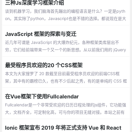
三种Js深度学习框架介绍
谈到机器学习，我们脑海首先蹦出的编程语言是什么？一定是pyth
on。其实除了python，Javascript也是不错的选择。都说现在是大
前端时代，从移动开发、服务器端
JavaScript 框架的探索与变迁
近几年可谓是 JavaScript 的大爆炸纪元，各种框架类库层出不
穷，它们给前端带来一个又一个的新思想。从以前我们用的 jQuery
直接操作 DOM，到 BackboneJS、Dojo 提供监听器的形式，在到
Ember.js、AngularJS 数据绑定的理念，再到现在的 React、Vue
最受程序员欢迎的20 个CSS框架
虚拟 DOM 的思想。
本文为大家搜罗了 20 款截至目前最受程序员欢迎的前端CSS框
架，其中有的霸榜已久，也有不少后起之秀，有的是单纯的 CSS 框
架，也有的结合了 JavaScript 以提供更丰富的功能
在Vue框架下使用Fullcalendar
Fullcalendar是一个非常受欢迎的日历日程处理的js组件，它功能强
大，文档齐全，可定制化高，可与你的项目无缝对接。本站之前有
很多文章介绍了Fullcalendar（v3）的使用。今天我们来看看如何
在Vue框架下使用Fullcalendar。
Ionic 框架宣布 2019 年将正式支持 Vue 和 React