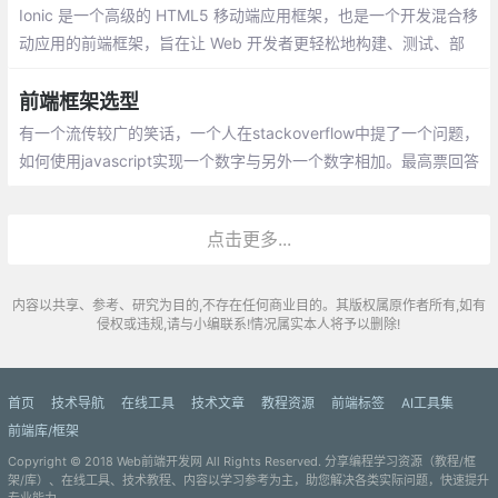
Ionic 是一个高级的 HTML5 移动端应用框架，也是一个开发混合移
动应用的前端框架，旨在让 Web 开发者更轻松地构建、测试、部
署和监控跨平台应用。Ionic 基于 Angular 语法，之前一直不支持 V
ue 和 React 。
前端框架选型
有一个流传较广的笑话，一个人在stackoverflow中提了一个问题，
如何使用javascript实现一个数字与另外一个数字相加。最高票回答
是你应该使用jQuery插件，jQuery插件可以做任何事情。 历史总是
在重演，以前是jQuery，现在可能是react或vue。不同的框架有不
点击更多...
同的应用场景，杀鸡不要用牛刀
内容以共享、参考、研究为目的,不存在任何商业目的。其版权属原作者所有,如有
侵权或违规,请与小编联系!情况属实本人将予以删除!
首页
技术导航
在线工具
技术文章
教程资源
前端标签
AI工具集
前端库/框架