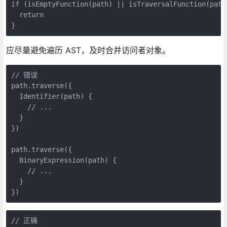
if (isEmptyFunction(path) || isTraversalFunction(path
  return
}
应尽量避免遍历 AST，及时合并访问者对象。
// 错误
path.traverse({
  Identifier(path) {
    // ...
  }
})
path.traverse({
  BinaryExpression(path) {
    // ...
  }
})
// 正确