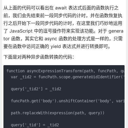
从上面的代码可以看出在 await 表达式后面的函数执行之
前，我们会先结束前一段同步代码的计时，并在函数恢复执
行之后开始下一段同步代码的计时，在这里我们巧妙地运用
了 JavaScript 中的逗号操作符来实现该功能。对于 genera
tor 函数，其实它和 async 函数的处理方式是一样的，只需
要在函数中访问正确的 yield 表达式并进行转换即可。
下面是对两种异步函数转换的代码：
function asyncExpressionTransform(path, funcPath, que
  var _tid2 = funcPath.scope.generateUidIdentifier('t
  query['_tid2'] = _tid2
  funcPath.get('body').unshiftContainer('body', varia
  path.replaceWith(expression(path, query))
  query['_tid'] = _tid2