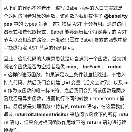
从上面的代码不难看出，编写 Babel 插件的入口其实就是一
个返回访问者对象的函数，该函数为我们提供了
@babel/ty
pes
中的 types 对象，这对操纵 AST 十分有用。通过访问
器模式和迭代器模式，Babel 能够遍历每个特定类型的 AST
节点以及相应的路径，开发者只需在 Babel 暴露的函数中编
写操纵特定 AST 节点的代码即可。
因此，这段代码的大概意思就是每当遇到一个函数，首先判
断这个函数是否为空或者是像
map
、
forEach
、
reduc
e
这样的遍历函数，如果满足以上条件就直接跳过，不插入
打点代码。然后我们会创建
_tid
变量（后文会讲到）以及
ui
d
作为该函数的唯一标识符。之后我们会判断该函数是同步
函数还是异步函数，进而执行不同的转换 ( transform ) 操
作。最后就是处理函数中特有的
return
语句，在这里我们
通过
returnStatementVisitor
来访问该函数下的所有
retu
rn
语句，但只会对相同函数作用域下的
return
语句进行转
换操作。