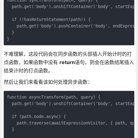
  path.get('body').unshiftContainer('body', startExpr
  if (!hasReturnStatement(path)) {
    path.get('body').pushContainer('body', endExpress
  }
}
不难理解，这段代码会在同步函数的头部插入开始计时的打
点函数，如果函数中没有
return
语句，则会在函数结尾插入
结束计时的打点函数。
然后让我们来看看该如何处理异步函数：
function asyncTransform(path, query) {
  path.get('body').unshiftContainer('body', startExpr
  if (path.node.async) {
    path.traverse(awaitExpressionVisitor, { path, que
  }