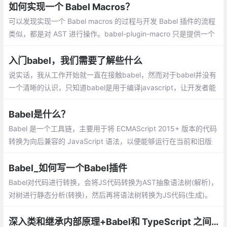
安装和全局安装 、坑二编译插件、坑三bab
如何实现一个 Babel Macros？
el-polyfill插件
可以发现实现一个 Babel macros 的过程与开发 Babel 插件的流程
类似，都是对 AST 进行操作。babel-plugin-macro 只是提供一个
在“外部”进行 AST 修改的方式，通过这种方式能够灵活的对 Babel
编译时进行拓展
入门babel，我们需要了解些什么
说实话，我从工作开始就一直在接触babel，然而对于babel并没有
一个清晰的认识，只知道babel是用于编译javascript，让开发者能
使用超前的ES6+语法进行开发。自己配置babel的时候，总是遇到
很多困惑，下面我就以babel@7为例
Babel是什么？
Babel 是一个工具链，主要用于将 ECMAScript 2015+ 版本的代码
转换为向后兼容的 JavaScript 语法，以便能够运行在当前和旧版
本的浏览器或其他环境中。下面列出的是 Babel 能为你做的事情
Babel_如何写一个Babel插件
Babel对代码进行转换，会将JS代码转换为AST抽象语法树(解析)，
对树进行静态分析(转换)，然后再将语法树转换为JS代码(生成)。
每一层树被称为节点。每一层节点都会有type属性，用来描述节点
的类型。其他属性用来进一步描述节点的类型。
深入类和继承内部原理+Babel和 TypeScript 之间转换