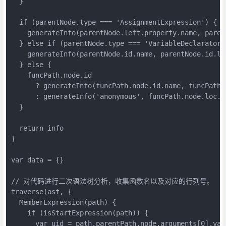
  }
  if (parentNode.type === 'AssignmentExpression') {
    generateInfo(parentNode.left.property.name, paren
  } else if (parentNode.type === 'VariableDeclarator'
    generateInfo(parentNode.id.name, parentNode.id.lo
  } else {
    funcPath.node.id
      ? generateInfo(funcPath.node.id.name, funcPath.
      : generateInfo('anonymous', funcPath.node.loc.s
  }
  return info
}
var data = {}
// 对代码进行二次语法树分析，收集函数名以及对应的行列号。
traverse(ast, {
  MemberExpression(path) {
    if (isStartExpression(path)) {
      var uid = path.parentPath.node.arguments[0].val