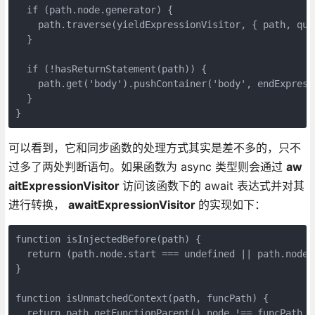
  if (path.node.generator) {
    path.traverse(yieldExpressionVisitor, { path, que
  }
  if (!hasReturnStatement(path)) {
    path.get('body').pushContainer('body', endExpress
  }
}
可以看到，它和同步函数的处理方式其实是差不多的，只不
过多了两处判断语句。如果函数为 async 类型则会通过
aw
aitExpressionVisitor
访问该函数下的 await 表达式并对其
进行转换，
awaitExpressionVisitor
的实现如下：
function isInjectedBefore(path) {
  return (path.node.start === undefined || path.node.
}
function isUnmatchedContext(path, funcPath) {
  return path.getFunctionParent().node !== funcPath.n