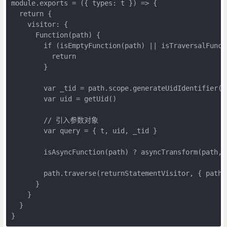
module.exports = ({ types: t }) => {
  return {
    visitor: {
      Function(path) {
        if (isEmptyFunction(path) || isTraversalFunct
          return
        }
        var _tid = path.scope.generateUidIdentifier('
        var uid = getUid()
        // 引入参数对象
        var query = { t, uid, _tid }
        isAsyncFunction(path) ? asyncTransform(path, 
        path.traverse(returnStatementVisitor, { path,
      }
    }
  }
}