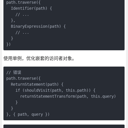
path.traverse({
  Identifier(path) {
    // ...
  },
  BinaryExpression(path) {
    // ...
  }
})
使用单例，优化嵌套的访问者对象。
// 错误
path.traverse({
  ReturnStatement(path) {
    if (shouldVisit(path, this.path)) {
      returnStatementTransform(path, this.query)
    }
  }
}, { path, query })