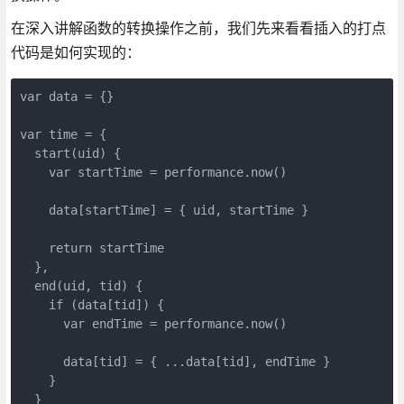
在深入讲解函数的转换操作之前，我们先来看看插入的打点
代码是如何实现的：
var data = {}
var time = {
  start(uid) {
    var startTime = performance.now()
    data[startTime] = { uid, startTime }
    return startTime
  },
  end(uid, tid) {
    if (data[tid]) {
      var endTime = performance.now()
      data[tid] = { ...data[tid], endTime }
    }
  }