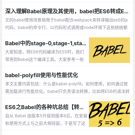
el-preset-latest，优点是它会根据目标环境选择不支持的新特性来
转译
深入理解Babel原理及其使用，babel把ES6转成ES5的原理是什么？
文的babel使用场景局限于babel配合webpack来转译输出es5的js
代码，babel的命令行、以代码形式调用或node环境下这些统统都
不会涉及。Babel使用的难点主要在于理解polyfill、runtime和core
-js。
Babel中的stage-0,stage-1,stage-2以及stage-3的作用（转）
大家知道，将ES6代码编译为ES5时，我们
常用到Babel这个编译工具。大家参考一些
网上的文章或者官方文档，里面常会建议大
家在.babelrc中输入如下代码
babel-polyfill使用与性能优化
本文主要内容包括：什么是babel-polyfill，如何使用，如何通过按
需加载进行性能优化。babel只负责语法转换，比如将ES6的语法转
换成ES5。但如果有些对象、方法，浏览器本身不支持，此时需要
引入babel-polyfill来模拟实现这些对象、方法。
ES6之Babel的各种坑总结【转载】
自从 Babel 由版本5升级到版本6后，在安装
和使用方式上与之前大相径庭，于是写了这
篇入坑须知，以免被新版本所坑。坑一本地