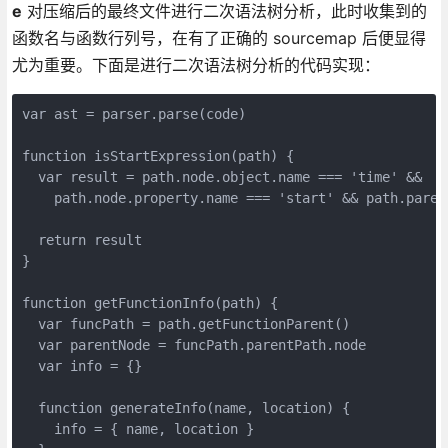
e
对压缩后的最终文件进行二次语法树分析，此时收集到的
函数名与函数行列号，在有了正确的 sourcemap 后便显得
尤为重要。下面是进行二次语法树分析的代码实现：
var ast = parser.parse(code)
function isStartExpression(path) {
  var result = path.node.object.name === 'time' && 
    path.node.property.name === 'start' && path.paren
  return result
}
function getFunctionInfo(path) {
  var funcPath = path.getFunctionParent()
  var parentNode = funcPath.parentPath.node
  var info = {}
  function generateInfo(name, location) {
    info = { name, location }