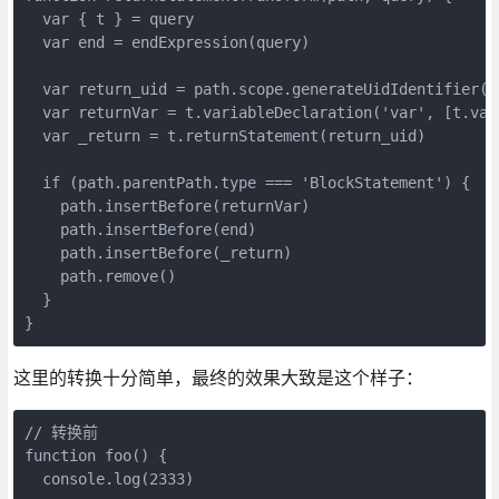
  var { t } = query
  var end = endExpression(query)
  var return_uid = path.scope.generateUidIdentifier('
  var returnVar = t.variableDeclaration('var', [t.var
  var _return = t.returnStatement(return_uid)
  if (path.parentPath.type === 'BlockStatement') {
    path.insertBefore(returnVar)
    path.insertBefore(end)
    path.insertBefore(_return)
    path.remove()
  }
}
这里的转换十分简单，最终的效果大致是这个样子：
// 转换前
function foo() {
  console.log(2333)