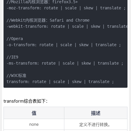
//Mozilla内核浏览器：firefox3.5+ 

-moz-transform: rotate | scale | skew | translate ; 

//Webkit内核浏览器：Safari and Chrome 

-webkit-transform: rotate | scale | skew | translate ;
//Opera 

-o-transform: rotate | scale | skew | translate ; 

//IE9 

-ms-transform: rotate | scale | skew | translate ; 

//W3C标准

transform: rotate | scale | skew | translate ; 
transform综合表如下：
值
描述
none
定义不进行转换。