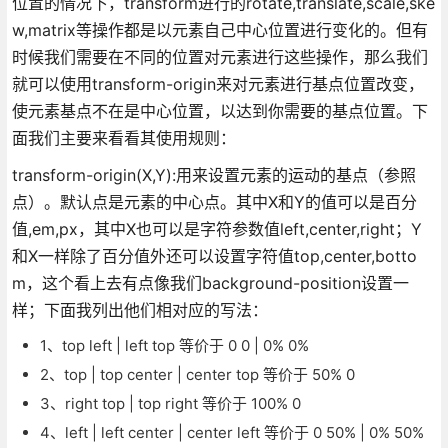
位置的情况下，transform进行的rotate,translate,scale,ske
w,matrix等操作都是以元素自己中心位置进行变化的。但有
时候我们需要在不同的位置对元素进行这些操作，那么我们
就可以使用transform-origin来对元素进行基点位置改变，
使元素基点不在是中心位置，以达到你需要的基点位置。下
面我们主要来看看其使用规则：
transform-origin(X,Y):用来设置元素的运动的基点（参照
点）。默认点是元素的中心点。其中X和Y的值可以是百分
值,em,px，其中X也可以是字符参数值left,center,right；Y
和X一样除了百分值外还可以设置字符值top,center,botto
m，这个看上去有点像我们background-position设置一
样；下面我列出他们相对应的写法：
1、top left | left top 等价于 0 0 | 0% 0%
2、top | top center | center top 等价于 50% 0
3、right top | top right 等价于 100% 0
4、left | left center | center left 等价于 0 50% | 0% 50%