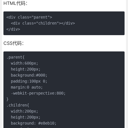
HTML代码：
<div class="parent">

  <div class="children"></div>

</div>
CSS代码：
.parent{

  width:600px;

  height:200px;

  background:#000;

  padding:100px 0;

  margin:0 auto;

  -webkit-perspective:800;

}

.children{

  width:200px;

  height:200px;

  background: #e8eb10;
