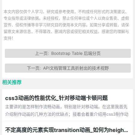
本文内容仅供个人学习、研究或参考使用，不构成任何形式的决策建议、
专业指导或法律依据。未经授权，禁止任何单位或个人以商业售卖、虚假
宣传、侵权传播等非学习研究目的使用本文内容。如需分享或转载，请保
留原文来源信息，不得篡改、删减内容或侵犯相关权益。感谢您的理解与
支持！
上一页:
Bootstrap Table 后端分页
下一页:
API文档管理工具折射出的技术视野
相关推荐
css3动画的性能优化_针对移动端卡顿问题
主要讲的是怎样制作流畅动画，特别是针对移动端。在这里我首先
介绍制作动画的几种方法的优缺点；接着会着重介绍用css3制作动
画的注意事项，包括：用canvas、css3、jquery制作动画；css3
在移动端卡顿问题；动画过程有闪烁问题（一般出现在动画开始）
不定高度的元素实现transition动画_如何为height:auto的div添加css3过渡动画