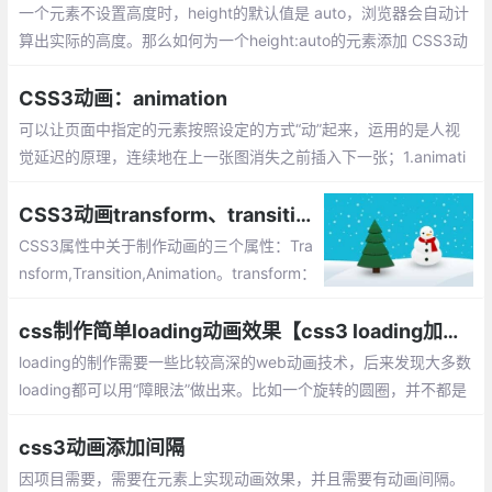
一个元素不设置高度时，height的默认值是 auto，浏览器会自动计
算出实际的高度。那么如何为一个height:auto的元素添加 CSS3动
画呢？可以通过JS 获取精确的 height 值，或者使用max-height
代替 height。
CSS3动画：animation
可以让页面中指定的元素按照设定的方式“动”起来，运用的是人视
觉延迟的原理，连续地在上一张图消失之前插入下一张；1.animati
on-name对象的动画名称，以便后续设置动画属性时使用默认为no
ne
CSS3动画transform、transition和animation的区别
CSS3属性中关于制作动画的三个属性：Tra
nsform,Transition,Animation。transform：
描述了元素的静态样式，本身不会呈现动画
效果,transition样式过渡，从一种效果逐渐
css制作简单loading动画效果【css3 loading加载动画】
改变为另一种效果，animation动画 由@key
loading的制作需要一些比较高深的web动画技术，后来发现大多数
frames来描述每一帧的样式
loading都可以用“障眼法”做出来。比如一个旋转的圆圈，并不都是
将gif图放进去，有些就是画个静止图像，然后让它旋转就完了。gif
图也可以，但是加载时间比较长。CSS的animation可以做出大多数
css3动画添加间隔
的loading
因项目需要，需要在元素上实现动画效果，并且需要有动画间隔。