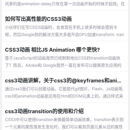
坑爹的是animation-delay只有在第一次动画开始的时候才起效。在
网上找了很多方法，最终的方法基本都是改动画规则
如何写出高性能的CSS3动画
小伙伴们在写CSS3动画时，会发现在手机上很多时候会感到卡
顿，然后Google到的解决方案大多是开启GPU加速transform: tran
slate3d(0,0,0); 可解决，但是为什么开启GPU加速就能让动画顺滑
呢?
CSS3动画 相比JS Animation 哪个更快?
基于JavaScript的动画竟然已经默默地比CSS的transition动画快
了？而且，Adobe和 Google竟然一直在发布可以媲美原生应用的
富媒体移动站点？这篇文章将会逐点讲解基于JavaScript的DOM动
画库，比如Velocity.js和GSAP，是如何比jQuery和基于CSS的动画
css3动画讲解，关于css3的@keyframes和animation
库高效的。
通过css3我们可以创建动画，它能取代gif图片、Flash、Js动画等,
css3的animation动画是应用在html的DOM元素上的，通过样式来
实现的。
css3动画transition的使用和介绍
CSS3中可以使用transition来做最简单动画效果，transition表示到
一个元素的属性值发生变化时，我们可以看到页面元素从旧的属性