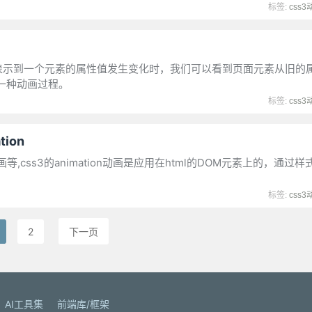
标签:
css3
nsition表示到一个元素的属性值发生变化时，我们可以看到页面元素从旧
一种动画过程。
标签:
css3
ion
画等,css3的animation动画是应用在html的DOM元素上的，通过
标签:
css3
2
下一页
AI工具集
前端库/框架