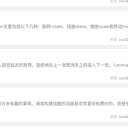
标签:
css3
rm主要包括以下几种：旋转rotate、扭曲skew、缩放scale和移动tran
标签:
css3
延迟的原理，连续地在上一张图消失之前插入下一张；1.animatio
标签:
css3
实现许多有趣的事情。通常构建炫酷的动画是非常复杂和费时的，而使
标签:
css3