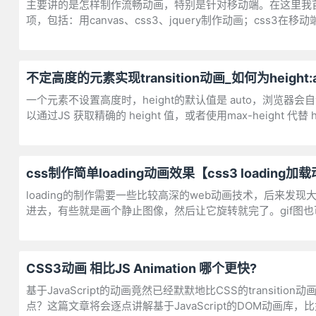
主要讲的是怎样制作流畅动画，特别是针对移动端。在这里我首
项，包括：用canvas、css3、jquery制作动画；css
不定高度的元素实现transition动画_如何为height:
一个元素不设置高度时，height的默认值是 auto，浏览器会自
以通过JS 获取精确的 height 值，或者使用max-height 代替 h
css制作简单loading动画效果【css3 loading加
loading的制作需要一些比较高深的web动画技术，后来发现大
进去，有些就是画个静止图像，然后让它旋转就完了。gif图也可以，
CSS3动画 相比JS Animation 哪个更快?
基于JavaScript的动画竟然已经默默地比CSS的transit
点？这篇文章将会逐点讲解基于JavaScript的DOM动画库，比如V