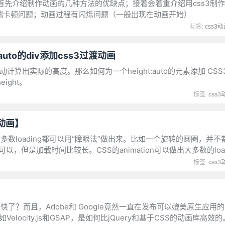
先介绍制作动画的几种方法的优缺点；接着会着重介绍用css3制
3在移动端卡顿问题；动画过程有闪烁问题（一般出现在动画开始）
标签:
css3
auto的div添加css3过渡动画
动计算出实际的高度。那么如何为一个height:auto的元素添加 CS
eight。
标签:
css3
载动画】
多数loading都可以用“障眼法”做出来。比如一个旋转的圆圈，并不都
但是加载时间比较长。CSS的animation可以做出大多数的load
标签:
css3
ion动画快了？而且，Adobe和 Google竟然一直在发布可以媲美原生应
elocity.js和GSAP，是如何比jQuery和基于CSS的动画库高效的