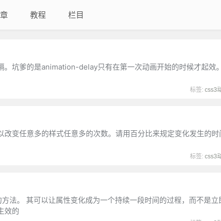
章
教程
栏目
爹的是animation-delay只有在第一次动画开始的时候才起效
标签:
css3
以改变任意多的样式任意多的次数。请用百分比来规定变化发生的时
标签:
css3
制动画速度的方法。 其可以让属性变化成为一个持续一段时间的过程，而不是
生效的