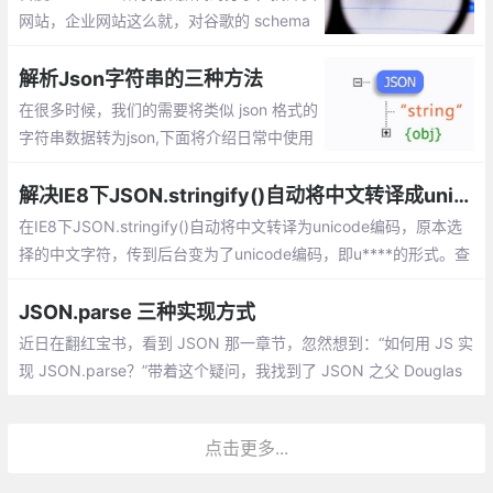
网站，企业网站这么就，对谷歌的 schema
结构化数据比较熟悉，但是对百度的结构化
数据就了解太少了
解析Json字符串的三种方法
在很多时候，我们的需要将类似 json 格式的
字符串数据转为json,下面将介绍日常中使用
的三种解析json字符串的方法
解决IE8下JSON.stringify()自动将中文转译成unicode的方法
在IE8下JSON.stringify()自动将中文转译为unicode编码，原本选
择的中文字符，传到后台变为了unicode编码，即u****的形式。查
找资料后发现，与标准的JSON.stringify()不同，IE8内置的JSON.
stringify()会自动将编码从utf-8转为unicode编码，导致出现这种类
JSON.parse 三种实现方式
似于乱码的情况。
近日在翻红宝书，看到 JSON 那一章节，忽然想到：“如何用 JS 实
现 JSON.parse？”带着这个疑问，我找到了 JSON 之父 Douglas
Crockford 写的 ployfill，里面提供了三种实现方式，下面我们逐一
来分析。
点击更多...