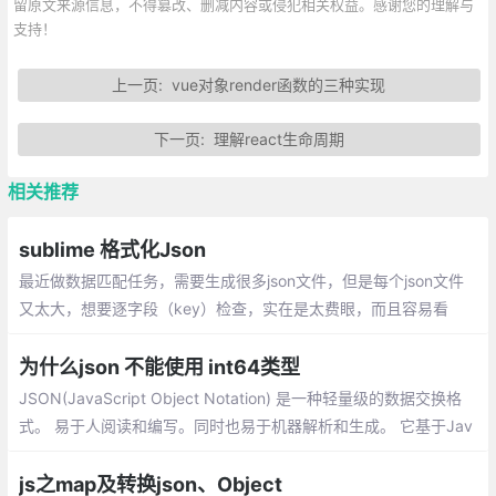
留原文来源信息，不得篡改、删减内容或侵犯相关权益。感谢您的理解与
支持！
上一页:
vue对象render函数的三种实现
下一页:
理解react生命周期
相关推荐
sublime 格式化Json
最近做数据匹配任务，需要生成很多json文件，但是每个json文件
又太大，想要逐字段（key）检查，实在是太费眼，而且容易看
错。因此每次生成的json文件，用sublime或者vscode将json数据
格式化
为什么json 不能使用 int64类型
JSON(JavaScript Object Notation) 是一种轻量级的数据交换格
式。 易于人阅读和编写。同时也易于机器解析和生成。 它基于Jav
aScript Programming Language, Standard ECMA-262 3rd Editi
on - December 1999的一个子集
js之map及转换json、Object