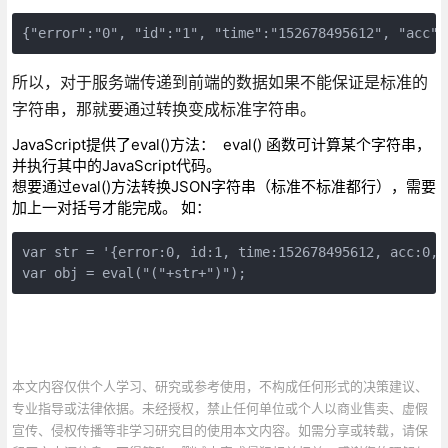
{"error":"0", "id":"1", "time":"152678495612", "acc":
所以，对于服务端传递到前端的数据如果不能保证是标准的
字符串，那就要通过转换变成标准字符串。
JavaScript提供了eval()方法： eval() 函数可计算某个字符串，
并执行其中的JavaScript代码。
想要通过eval()方法转换JSON字符串（标准不标准都行），需要
加上一对括号才能完成。 如：
var str = '{error:0, id:1, time:152678495612, acc:0, r
var obj = eval("("+str+")");
本文内容仅供个人学习、研究或参考使用，不构成任何形式的决策建议、
专业指导或法律依据。未经授权，禁止任何单位或个人以商业售卖、虚假
宣传、侵权传播等非学习研究目的使用本文内容。如需分享或转载，请保