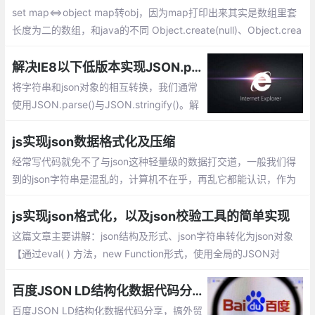
set map<=>object map转obj，因为map打印出来其实是数组里套
长度为二的数组，和java的不同 Object.create(null)、Object.crea
te({}),{}的不同创建对象的区别 第一个，默认是null对象，啥方法都
没有、后两个一样继承了object类，有两个内置方法
解决IE8以下低版本实现JSON.parse()与JSON.stringify()的兼容
将字符串和json对象的相互转换，我们通常
使用JSON.parse()与JSON.stringify()。解
决IE8以下低版本实现JSON.parse()与JSO
N.stringify()的兼容呢：利用eval方式解析、
js实现json数据格式化及压缩
new Function形式、自定义兼容json的方
经常写代码就免不了与json这种轻量级的数据打交道，一般我们得
法、head头添加mate等
到的json字符串是混乱的，计算机不在乎，再乱它都能认识，作为
人类，虽然也能认识，但识读起来比较困难。
js实现json格式化，以及json校验工具的简单实现
这篇文章主要讲解：json结构及形式、json字符串转化为json对象
【通过eval( ) 方法，new Function形式，使用全局的JSON对
象】、json校验格式化工具简单实现
百度JSON LD结构化数据代码分享
百度JSON LD结构化数据代码分享，搞外贸