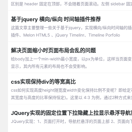
区别是 header 固定在顶部，不会随着页面滚动。左侧 sideba
基于jquery 横向/纵向 时间轴插件推荐
这篇文章主要整理一些关于基于jquery，实现横向/纵向时间轴的插件推荐：jquery
插件、Melon HTML5 、jQuery Timelinr、Timeline Porfolio
解决页面缩小时页面布局会乱的问题
给body加上一个min-width最小宽度，以px为单位，这样
显示，其内所有元素的布局也不会受影响。
css实现保持div的等宽高比
css如何实现高度height随宽度width变化保持比例不变呢？
其宽度与高度的比率保持恒定)。这里以 4:3 为例，通过2种方式来
JQuery实现的固定位置下拉隐藏上拉显示悬浮导航
JQuery实现：1、页面打开时，导航栏悬浮的页面上部 2、页面