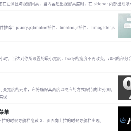
r 固定在左侧且与视窗同高，当内容超出视窗高度时，在 sidebar 内部出现
.jqtimeline插件、timeline.js插件、Timeglider.js
当页面变小时，当达到你所设置的最小宽度，body的宽度不再改变，超出的部
即给定可变宽度的元素，它将确保其高度以响应的方式保持成比例(即，
实现
菜单
向下拉的时候导航栏隐藏 3、页面向上拉的时候导航栏出现。