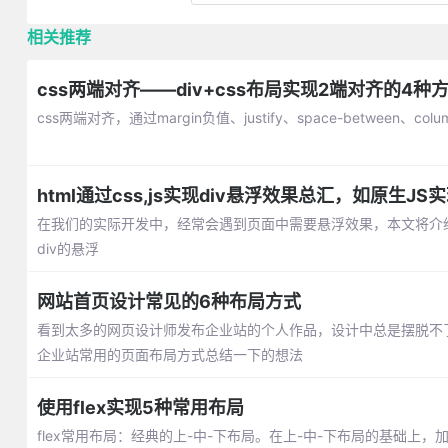
相关推荐
css两端对齐——div+css布局实现2端对齐的4种
css两端对齐，通过margin负值、justify、space-between、c
html通过css,js实现div悬浮效果总汇，如原生J
在我们的实际开发中，经常会遇到页面中需要悬浮效果，本文将介绍通
div的悬浮
网站首页设计常见的6种布局方式
看到太多的网页设计师发布企业站的个人作品，设计中总是摆脱不
企业站常用的页面布局方式总结一下的想法
使用flex实现5种常用布局
flex常用布局：经典的上-中-下布局。在上-中-下布局的基础上，加了