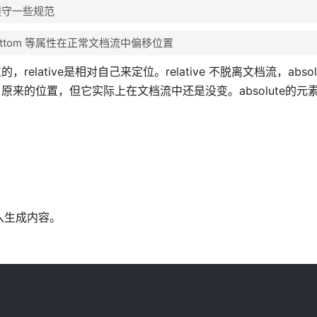
要遵守一些规范
p ， bottom 等属性在正常文档流中偏移位置
位的，relative是相对自己来定位。relative 不脱离文档流，absol
离了原来的位置，但它实际上在文档流中还是没变。absolute的元
来插入生成内容。