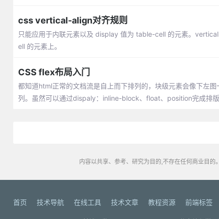
css vertical-align对齐规则
只能应用于内联元素以及 display 值为 table-cell 的元素。vertical-ali
ell 的元素上。
CSS flex布局入门
都知道html正常的文档流是自上而下排列的，块级元素会像下左
列。虽然可以通过dispaly：inline-block、float、posi
内容以共享、参考、研究为目的,不存在任何商业目的。
首页
技术导航
在线工具
技术文章
教程资源
前端标签