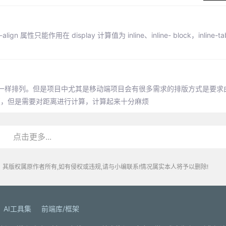
gn 属性只能作用在 display 计算值为 inline、inline- block，inline-tabl
图一样排列。但是项目中尤其是移动端项目会有很多需求的排版方式是要求
tion完成排版，但是需要对距离进行计算，计算起来十分麻烦
点击更多...
其版权属原作者所有,如有侵权或违规,请与小编联系!情况属实本人将予以删除!
AI工具集
前端库/框架