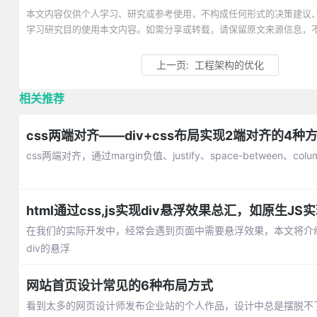
本文内容仅供个人学习、研究或参考使用，不构成任何形式的决策建议
学习研究目的使用本文内容。如需分享或转载，请保留原文来源信息，
上一页:
工程架构的优化
相关推荐
css两端对齐——div+css布局实现2端对齐的4种
css两端对齐，通过margin负值、justify、space-between、c
html通过css,js实现div悬浮效果总汇，如原生J
在我们的实际开发中，经常会遇到页面中需要悬浮效果，本文将介绍通
div的悬浮
网站首页设计常见的6种布局方式
看到太多的网页设计师发布企业站的个人作品，设计中总是摆脱不