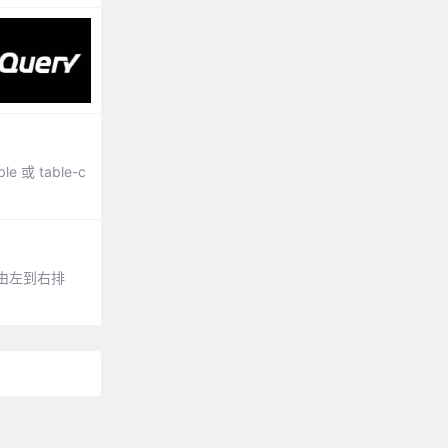
e 或 table-c
由左到右排