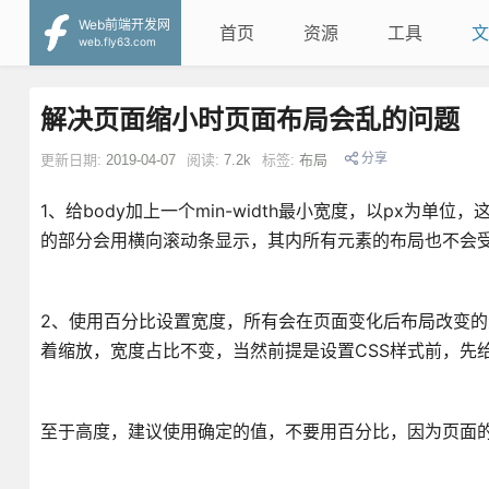
Web前端开发网
首页
资源
工具
文
web.fly63.com
解决页面缩小时页面布局会乱的问题
分享
更新日期:
2019-04-07
阅读:
7.2k
标签:
布局
1、给body加上一个min-width最小宽度，以px为
的部分会用横向滚动条显示，其内所有元素的布局也不会
2、使用百分比设置宽度，所有会在页面变化后布局改变
着缩放，宽度占比不变，当然前提是设置CSS样式前，先给b
至于高度，建议使用确定的值，不要用百分比，因为页面