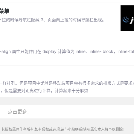
菜单
向下拉的时候导航栏隐藏 3、页面向上拉的时候导航栏出现。
gn 属性只能作用在 display 计算值为 inline、inline- block，inline-tabl
图一样排列。但是项目中尤其是移动端项目会有很多需求的排版方式是要求
tion完成排版，但是需要对距离进行计算，计算起来十分麻烦
点击更多...
其版权属原作者所有,如有侵权或违规,请与小编联系!情况属实本人将予以删除!