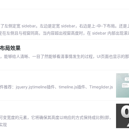
左侧定宽 sidebar。左边是定宽 sidebar，右边是上-中-下布局。还是
r 固定在左侧且与视窗同高，当内容超出视窗高度时，在 sidebar 内部出现
抽布局效果
条数据，能够给人清晰、一目了然能够看清事情发生的过程，UI页面也显示的
.jqtimeline插件、timeline.js插件、Timeglider.js
即给定可变宽度的元素，它将确保其高度以响应的方式保持成比例(即，
实现