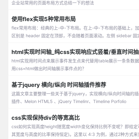
企业站常用的页面布局方式总结一下的想法
使用flex实现5种常用布局
flex常用布局：经典的上-中-下布局。在上-中-下布局的基础上，加了
区别是 header 固定在顶部，不会随着页面滚动。左侧 sideba
html实现时间轴_纯css实现响应式竖着/垂直时间
html实现用时间点来展示事件发生点来代替用table展示一条
用css+html做出时间轴展示事件点的？
基于jquery 横向/纵向 时间轴插件推荐
这篇文章主要整理一些关于基于jquery，实现横向/纵向时间轴的插件推荐：jquery
插件、Melon HTML5 、jQuery Timelinr、Timeline Porfolio
css实现保持div的等宽高比
css如何实现高度height随宽度width变化保持比例不变呢？
其宽度与高度的比率保持恒定)。这里以 4:3 为例，通过2种方式来