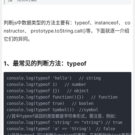
判断js中数据类型的方法主要有：typeof、instanceof、 co
nstructor、 prototype.toString.call()等，下面就逐一介绍
它们的异同。
1、最常见的判断方法：typeof
console.log(typeof 'hello')   // string

console.log(typeof 1)   // number

console.log(typeof {})   // object

console.log(typeof function(){})   // function

console.log(typeof true)   // boolen

console.log(typeof Symbol())  //symbol

//其中typeof返回的类型都是字符串形式，需注意，例如：

console.log(typeof 'string' == "string") // true

console.log(typeof 'a' == 'String')  // false

//另外typeof 可以判断function的类型；在判断除Object类