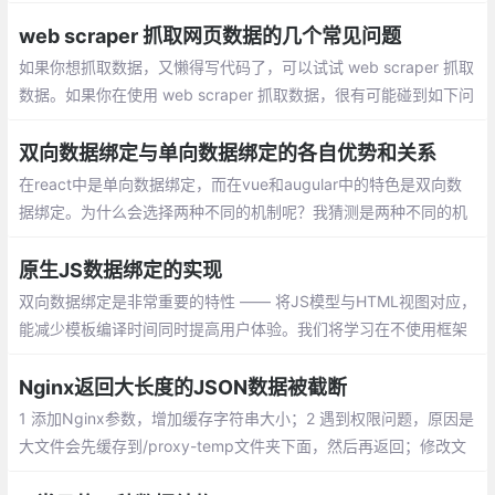
web scraper 抓取网页数据的几个常见问题
如果你想抓取数据，又懒得写代码了，可以试试 web scraper 抓取
数据。如果你在使用 web scraper 抓取数据，很有可能碰到如下问
题中的一个或者多个，而这些问题可能直接将你计划打乱，甚至让
你放弃 web scraper 。
双向数据绑定与单向数据绑定的各自优势和关系
在react中是单向数据绑定，而在vue和augular中的特色是双向数
据绑定。为什么会选择两种不同的机制呢？我猜测是两种不同的机
制有不同的适应场景，查了一些资料后，总结一下。
原生JS数据绑定的实现
双向数据绑定是非常重要的特性 —— 将JS模型与HTML视图对应，
能减少模板编译时间同时提高用户体验。我们将学习在不使用框架
的情况下，使用原生JS实现双向绑定 —— 一种为Object.observe
Nginx返回大长度的JSON数据被截断
1 添加Nginx参数，增加缓存字符串大小；2 遇到权限问题，原因是
大文件会先缓存到/proxy-temp文件夹下面，然后再返回；修改文
件夹的权限为Nginx用户