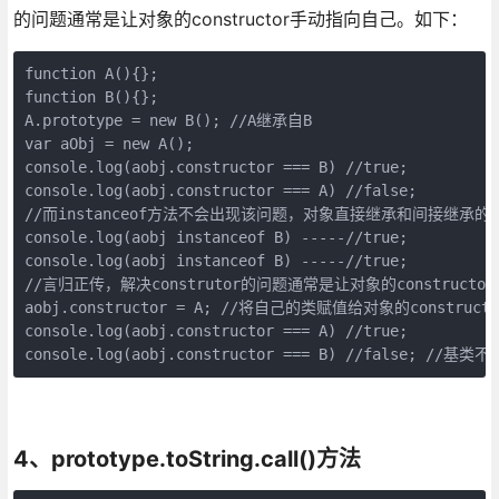
的问题通常是让对象的constructor手动指向自己。如下：
function A(){};

function B(){};

A.prototype = new B(); //A继承自B

var aObj = new A();

console.log(aobj.constructor === B) //true;

console.log(aobj.constructor === A) //false;

//而instanceof方法不会出现该问题，对象直接继承和间接继承的都会
console.log(aobj instanceof B) -----//true;

console.log(aobj instanceof B) -----//true;

//言归正传，解决construtor的问题通常是让对象的constructo
aobj.constructor = A; //将自己的类赋值给对象的constructo
console.log(aobj.constructor === A) //true;

console.log(aobj.constructor === B) //false; //基类
4、prototype.toString.call()方法