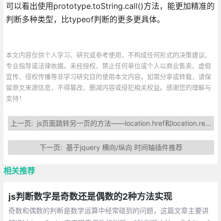
可以看出使用prototype.toString.call()方法，能更加精准的
判断多种类型，比typeof判断的更多更具体。
本文内容仅供个人学习、研究或参考使用，不构成任何形式的决策建议、
专业指导或法律依据。未经授权，禁止任何单位或个人以商业售卖、虚假
宣传、侵权传播等非学习研究目的使用本文内容。如需分享或转载，请保
留原文来源信息，不得篡改、删减内容或侵犯相关权益。感谢您的理解与
支持！
上一页:
js页面跳转另一页的方法——location.href和location.replace用法和区别
下一页:
基于jquery 横向/纵向 时间轴插件推荐
相关推荐
js判断数字是奇数还是偶数的2种方法实现
奇数和偶数的判断是数学运算中经常碰到的问题，这篇文章主要讲