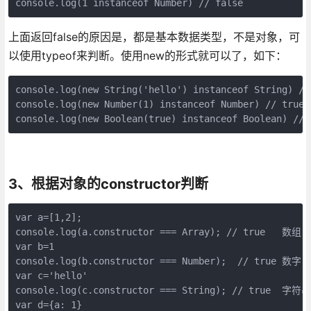
console.log(1 instanceof Number) // false
上面返回false的原因是，都是基本数据类型，不是对象，可
以使用typeof来判断。使用new的形式就可以了，如下：
console.log(new String('hello') instanceof String) //t
console.log(new Number(1) instanceof Number) // true

console.log(new Boolean(true) instanceof Boolean) //t
3、根据对象的constructor判断
var a=[1,2];

console.log(a.constructor === Array); // true	数组

var b=1

console.log(b.constructor === Number);  // true	数字

var c='hello'

console.log(c.constructor === String); // true	字符串

var d={a: 1}
