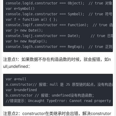
console.log(d.constructor === Object);  // true 对象

var e=Symbol()

console.log(e.constructor === Symbol);	// true 符号

var f = function a() { };

console.log(f.constructor === Function);  // true 函数
var j= new Date();

console.log(j.constructor === Date);	 // true 日期 

var h= new RegExp();

console.log(h.constructor === RegExp);	// true 正则
注意点1：如果数据不存在构造函数的时候，就会报错，如n
ull,undefined：
var a=null

a.constructor// 报错：null 是 JS 原型链的起点，没有构造函
var b=undefined

b.constructor // 报错：undefined没有构造函数；

//错误提示：Uncaught TypeError: Cannot read property 'co
注意点2：constructor在类继承时会出错，解决construtor