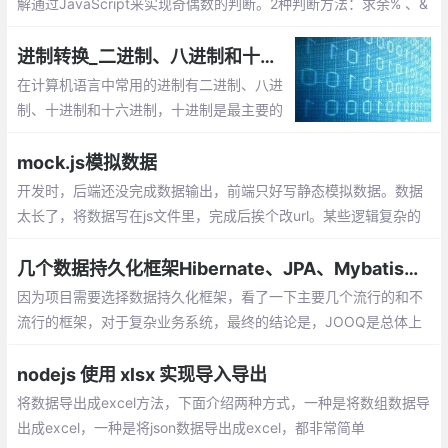
解通过JavaScript来实现奇偶数的判断。2种判断方法：求余% 、&
1
进制转换_二进制、八进制和十六进制数之间的转换
在计算机语言中常用的进制有二进制、八进
制、十进制和十六进制，十进制是最主要的
表达形式。对于进制，有两个基本的概念：
基数和运算规则。
mock.js模拟数据
开发时，后端还没完成数据输出，前端只好写静态模拟数据。数据
太长了，将数据写在js文件里，完成后挨个改url。某些逻辑复杂的
代码，加入或去除模拟数据时得小心翼翼。想要尽可能还原真实的
数据，要么编写更多代码，要么手动修改模拟数据
几个数据持久化框架Hibernate、JPA、Mybatis、JOOQ和JDBC Template的比较
因为项目需要选择数据持久化框架，看了一下主要几个流行的和不
流行的框架，对于复杂业务系统，最终的结论是，JOOQ是总体上
最好的，可惜不是完全免费，最终选择JDBC Template。
nodejs 使用 xlsx 实现导入导出
将数据导出成excel方法，下面介绍两种方式，一种是将数组数据导
出成excel，一种是将json数据导出成excel，都非常简单