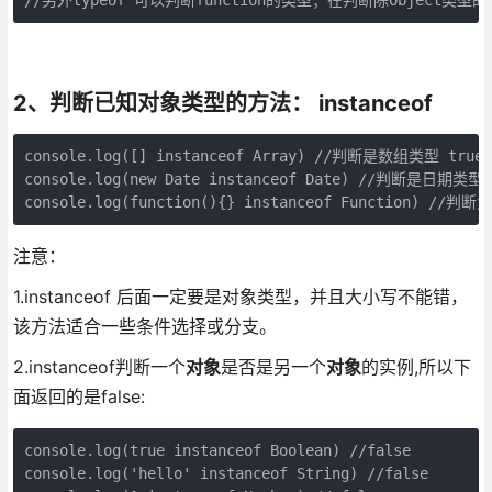
2、判断已知对象类型的方法： instanceof
console.log([] instanceof Array) //判断是数组类型 true

console.log(new Date instanceof Date) //判断是日期类型  
console.log(function(){} instanceof Function) //判断
注意：
1.instanceof 后面一定要是对象类型，并且大小写不能错，
该方法适合一些条件选择或分支。
2.instanceof判断一个
对象
是否是另一个
对象
的实例,所以下
面返回的是false:
console.log(true instanceof Boolean) //false

console.log('hello' instanceof String) //false
