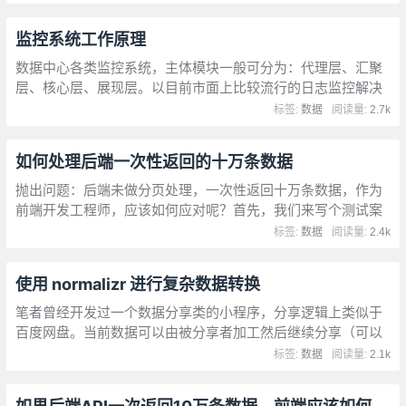
监控系统工作原理
数据中心各类监控系统，主体模块一般可分为：代理层、汇聚
层、核心层、展现层。以目前市面上比较流行的日志监控解决
方案 ELK（Elasticsearch+Logstash+Kibana）为例，其中，
标签:
数据
阅读量:
2.7k
Logstash 是工作于代理层和汇聚层的用于日志数据收集的代理
（Agent）
如何处理后端一次性返回的十万条数据
抛出问题：后端未做分页处理，一次性返回十万条数据，作为
前端开发工程师，应该如何应对呢？首先，我们来写个测试案
例，模拟后端返回十万条数据，来看一下页面渲染效果。
标签:
数据
阅读量:
2.4k
使用 normalizr 进行复杂数据转换
笔者曾经开发过一个数据分享类的小程序，分享逻辑上类似于
百度网盘。当前数据可以由被分享者加工然后继续分享（可以
控制数据的过期时间、是否可以加工数据以及继续分享）
标签:
数据
阅读量:
2.1k