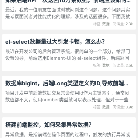
如果后端API一次返回10万条数据，前端应该如何处理？
最近，我的一位朋友在面试时被问到这个问题。这个问题其实
是考察面试者对性能优化的理解，涉及的话题很多。下面我就
和大家一起来分析一下这个问题。
标签:
数据
阅读量:
2.3k
el-select数据量过大引发卡顿，怎么办？
最近在开发公司的后台管理系统，很简单的一个部分，给部门
设置领导，前端选用Element-UI的 el-select组件，后端返回
的可选人员列表为当前操作人有权控制的每一个人。
标签:
数据
阅读量:
2.5k
数据库bigInt，后端Long类型定义的ID,导致前端与后台不一致
项目开发中前后端数据交互常会使用id作为主键索引，通常id
数值都不大，使用number类型就可以表示处理，但对于一些
分布式id或其他情况，后台数据库使用雪花ID，数据库使用
标签:
数据
阅读量:
3.9k
bigInt类型存储
搭建前端监控，如何采集异常数据？
异常数据，是指前端在操作页面的过程中，触发的执行异常或