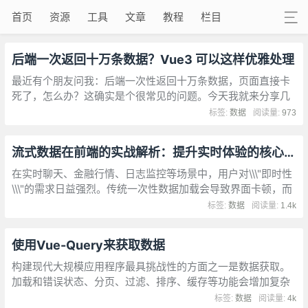
首页
资源
工具
文章
教程
栏目
后端一次返回十万条数据？Vue3 可以这样优雅处理
最近有个朋友问我：后端一次性返回十万条数据，页面直接卡
死了，怎么办？这确实是个很常见的问题。今天我就来分享几
种实用的解决方案。
标签:
数据
阅读量:
973
流式数据在前端的实战解析：提升实时体验的核心技术
在实时聊天、金融行情、日志监控等场景中，用户对\\\"即时性
\\\"的需求日益强烈。传统一次性数据加载会导致界面卡顿，而
流式输出（Streaming）技术通过渐进式内容渲染
标签:
数据
阅读量:
1.4k
使用Vue-Query来获取数据
构建现代大规模应用程序最具挑战性的方面之一是数据获取。
加载和错误状态、分页、过滤、排序、缓存等功能会增加复杂
性，并且经常会因大量样板代码而使应用程序变得臃肿。
标签:
数据
阅读量:
4k