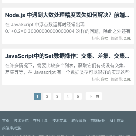
而且难以理解
Node.js 中遇到大数处理精度丢失如何解决？前端也适用！
在 JavaScript 中浮点数运算时经常出现
0.1+0.2=0.30000000000000004 这样的问题，除此之外还有
一个不容忽视的大数危机(大数处理精度丢失)问题。
标签:
数据
阅读量:
2.9k
JavaScript中的Set数据操作：交集、差集、交集、对称差集
在许多情况下，需要比较多个列表，获取它们有或没有交集、
差集等等，在 Javascript 有一个数据类型可以很好的实现这些
需求，那就是 Set 。Set对象就像一个数组，但是仅包含唯一
标签:
数据
阅读量:
2.9k
项。Set对象是值的集合，可以按照插入的顺序迭代它的元素。
1
2
3
4
5
下一页
首页
技术导航
在线工具
技术文章
教程资源
前端标签
AI工具集
前端库/框架