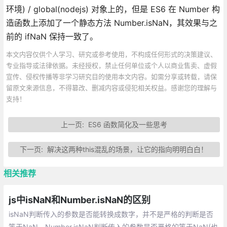
环境) / global(nodejs) 对象上的，但是 ES6 在 Number 构
造函数上添加了一个静态方法 Number.isNaN，其效果与之
前的 ifNaN 保持一致了。
本文内容仅供个人学习、研究或参考使用，不构成任何形式的决策建议、
专业指导或法律依据。未经授权，禁止任何单位或个人以商业售卖、虚假
宣传、侵权传播等非学习研究目的使用本文内容。如需分享或转载，请保
留原文来源信息，不得篡改、删减内容或侵犯相关权益。感谢您的理解与
支持！
上一页:
ES6 函数简化及一些思考
下一页:
解决这两种this混乱的场景，让它的指向明明白白！
相关推荐
js中isNaN和Number.isNaN的区别
isNaN判断传入的参数是否能转换成数字，并不是严格的判断是否
等于NaN。Number.isNaN判断传入的参数是否严格的等于NaN(也