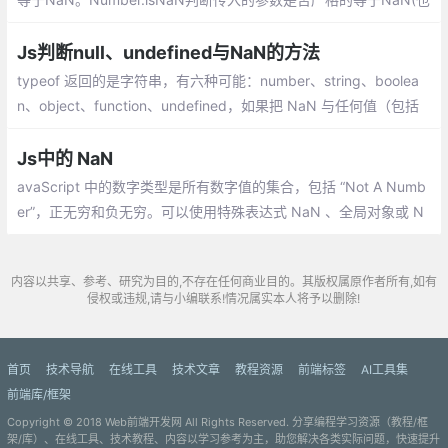
就是 ===)。
Js判断null、undefined与NaN的方法
typeof 返回的是字符串，有六种可能：number、string、boolea
n、object、function、undefined，如果把 NaN 与任何值（包括
其自身）相比得到的结果均是 false，所以要判断某个值是否是 Na
N，不能使用 == 或 === 运算符
Js中的 NaN
avaScript 中的数字类型是所有数字值的集合，包括 “Not A Numb
er”，正无穷和负无穷。可以使用特殊表达式 NaN 、全局对象或 N
umber 函数的属性来访问“Not A Number”：
内容以共享、参考、研究为目的,不存在任何商业目的。其版权属原作者所有,如有
侵权或违规,请与小编联系!情况属实本人将予以删除!
首页
技术导航
在线工具
技术文章
教程资源
前端标签
AI工具集
前端库/框架